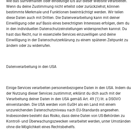
wie das Surfverhalten oder eindeutige IDs auf dieser Website verarbeiten.
Wenn du deine Zustimmung nicht erteilst oder zurückziehst, können
bestimmte Merkmale und Funktionen beeinträchtigt werden. Wir teilen
Tko je “Idemo u Svijet – Njemačka?
diese Daten auch mit Dritten. Die Datenverarbeitung kann mit deiner
Einwilligung oder auf Basis eines berechtigten Interesses erfolgen, dem du
in den individuellen Datenschutzeinstellungen widersprechen kannst. Du
Pretražite stranicu:
hast das Recht, nur in essenzielle Services einzuwilligen und deine
Einwilligung in der Datenschutzerklärung zu einem späteren Zeitpunkt zu
ändern oder zu widerrufen.
S
e
a
r
Datenverarbeitung in den USA
Kalendar
c
h
NOVEMBER 2023
Einige Services verarbeiten personenbezogene Daten in den USA. Indem du
der Nutzung dieser Services zustimmst, erklärst du dich auch mit der
M
D
M
D
F
S
S
Verarbeitung deiner Daten in den USA gemäß Art. 49 (1) lit. a DSGVO
einverstanden. Die USA werden vom EuGH als ein Land mit einem
1
2
3
4
5
unzureichenden Datenschutzniveau nach EU-Standards angesehen.
Insbesondere besteht das Risiko, dass deine Daten von US-Behörden zu
6
7
8
9
10
11
12
Kontroll- und Überwachungszwecken verarbeitet werden, unter Umständen
ohne die Möglichkeit eines Rechtsbehelfs.
13
14
15
16
17
18
19