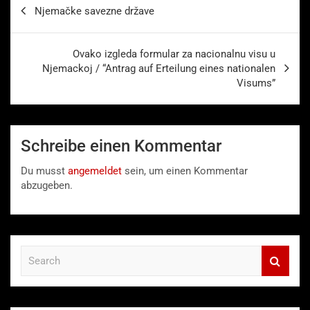
Beitragsnavigation
Njemačke savezne države
Ovako izgleda formular za nacionalnu visu u
Njemackoj / “Antrag auf Erteilung eines nationalen
Visums”
Schreibe einen Kommentar
Du musst
angemeldet
sein, um einen Kommentar
abzugeben.
S
e
a
r