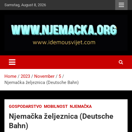
Skip
Samstag, August 8, 2026
to
content
NJEMAČKA
Idemo u Svijet-Njemacka!
Home
2023
November
5
Njemačka željeznica (Deutsche Bahn)
GOSPODARSTVO
MOBILNOST
NJEMAČKA
Njemačka željeznica (Deutsche
Bahn)