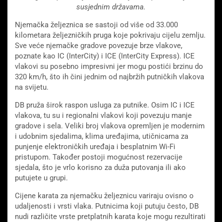
susjednim državama.
Njemačka željeznica se sastoji od više od 33.000
kilometara željezničkih pruga koje pokrivaju cijelu zemlju.
Sve veće njemačke gradove povezuje brze vlakove,
poznate kao IC (InterCity) i ICE (InterCity Express). ICE
vlakovi su posebno impresivni jer mogu postići brzinu do
320 km/h, što ih čini jednim od najbržih putničkih vlakova
na svijetu.
DB pruža širok raspon usluga za putnike. Osim IC i ICE
vlakova, tu su i regionalni vlakovi koji povezuju manje
gradove i sela. Veliki broj vlakova opremljen je modernim
i udobnim sjedalima, klima uređajima, utičnicama za
punjenje elektroničkih uređaja i besplatnim Wi-Fi
pristupom. Također postoji mogućnost rezervacije
sjedala, što je vrlo korisno za duža putovanja ili ako
putujete u grupi.
Cijene karata za njemačku željeznicu variraju ovisno o
udaljenosti i vrsti vlaka. Putnicima koji putuju često, DB
nudi različite vrste pretplatnih karata koje mogu rezultirati