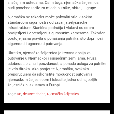
značajnim uštedama. Osim toga, njemačka željeznica
nudi posebne tarife za mlade putnike, obitelji i grupe.
Njemačka se također može pohvaliti vrlo visokim
standardom sigurnosti i održavanja željezničke
infrastrukture. Stanična područja i vlakovi su dobro
osvijetljeni i opremljeni sigurnosnim kamerama. Također
postoje jasna pravila o ponašanju putnika, što doprinosi
sigurnosti i ugodnosti putovanja.
Ukratko, njemačka željeznica je izvrsna opcija za
putovanje u Njemačkoj i susjednim zemljama. Pruža
udobnost, brzinu i pouzdanost, a ponuda usluga za putnike
je vrlo široka. Ako posjetite Njemačku, svakako
preporučujem da iskoristite mogućnost putovanja
njemačkom željeznicom i iskusite jedno od najboljih
željezničkih iskustava u Europi.
Tags:
DB
,
deutschebahn
,
Njemačka željeznica