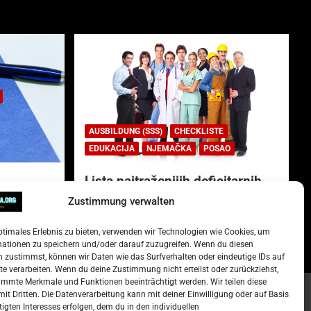
AUSBILDUNG (SSS)
CHECKLISTE
EDUKACIJA
NJEMAČKA
POSAO
Lista najtraženijih deficitarnih
zanimanja u Njemačkoj.
Zustimmung verwalten
)
15. Oktober 2022
Redakcija
ptimales Erlebnis zu bieten, verwenden wir Technologien wie Cookies, um
mationen zu speichern und/oder darauf zuzugreifen. Wenn du diesen
 zustimmst, können wir Daten wie das Surfverhalten oder eindeutige IDs auf
te verarbeiten. Wenn du deine Zustimmung nicht erteilst oder zurückziehst,
mmte Merkmale und Funktionen beeinträchtigt werden. Wir teilen diese
it Dritten. Die Datenverarbeitung kann mit deiner Einwilligung oder auf Basis
tigten Interesses erfolgen, dem du in den individuellen