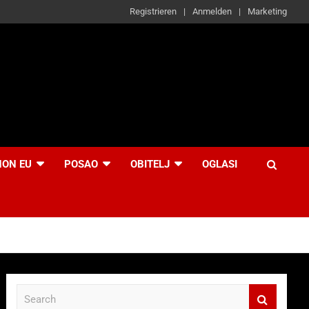
Registrieren
Anmelden
Marketing
NON EU
POSAO
OBITELJ
OGLASI
S
e