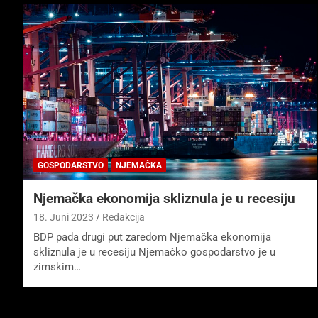
GOSPODARSTVO
NJEMAČKA
Njemačka ekonomija skliznula je u recesiju
18. Juni 2023
Redakcija
BDP pada drugi put zaredom Njemačka ekonomija
skliznula je u recesiju Njemačko gospodarstvo je u
zimskim…