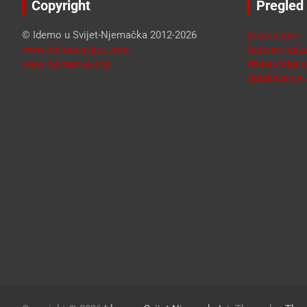
Copyright
Pregled
© Idemo u Svijet-Njemačka 2012-2026
Impressum
www.idemousvijet.com
Datenschutze
www.njemacka.org
Widerufsbele
Oglašavanje /