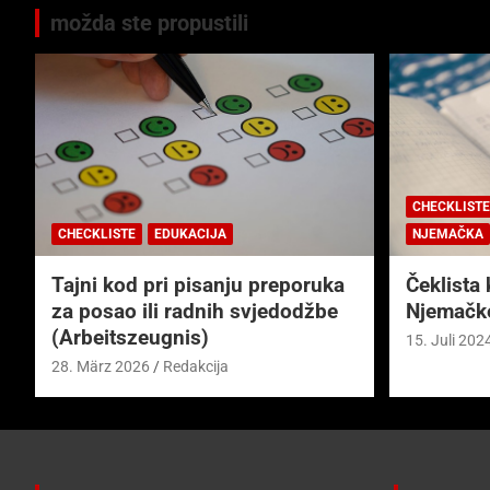
možda ste propustili
CHECKLISTE
CHECKLISTE
EDUKACIJA
NJEMAČKA
Tajni kod pri pisanju preporuka
Čeklista 
za posao ili radnih svjedodžbe
Njemačk
(Arbeitszeugnis)
15. Juli 202
28. März 2026
Redakcija