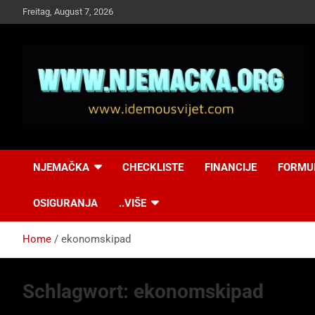
Skip
Freitag, August 7, 2026
to
content
NJEMAČKA
Idemo u Svijet-
NJEMAČKA
CHECKLISTE
FINANCIJE
FORMU
Njemacka!
OSIGURANJA
..VIŠE
Home
ekonomskipad
Schlagwort:
ekonomskipad