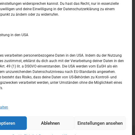
t –
Kalendar
instellungen widersprechen kannst. Du hast das Recht, nur in essenzielle
zuwilligen und deine Einwilligung in der Datenschutzerklärung zu einem
tpunkt zu ändern oder zu widerrufen.
AUGUST 2026
M
D
M
D
F
S
S
eitung in den USA
1
2
3
4
5
6
7
8
9
ices verarbeiten personenbezogene Daten in den USA. Indem du der Nutzung
ces zustimmst, erklärst du dich auch mit der Verarbeitung deiner Daten in den
10
11
12
13
14
15
16
t. 49 (1) lit. a DSGVO einverstanden. Die USA werden vom EuGH als ein
nem unzureichenden Datenschutzniveau nach EU-Standards angesehen.
17
18
19
20
21
22
23
 besteht das Risiko, dass deine Daten von US-Behörden zu Kontroll- und
szwecken verarbeitet werden, unter Umständen ohne die Möglichkeit eines
24
25
26
27
28
29
30
s.
31
« Juli
alten
ptieren
Ablehnen
Einstellungen ansehen