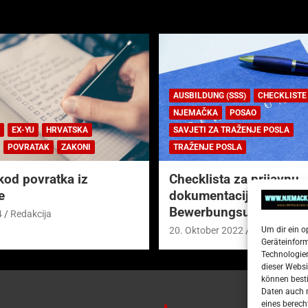
AUSBILDUNG (SSS)
CHECKLISTE
NJEMAČKA
POSAO
EX-YU
HRVATSKA
SAVJETI ZA TRAŽENJE POSLA
POVRATAK
ZAKONI
TRAŽENJE POSLA
kod povratka iz
Checklista za prijavnu
e
dokumentaciju (njem.
Bewerbungsunterlagen
4
Redakcija
Um dir ein o
20. Oktober 2022
Redakcija
Geräteinfor
Technologien
dieser Websi
können besti
Daten auch m
eines berech