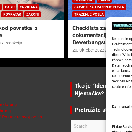
EX-YU
HRVATSKA
SAVJETI ZA TRAŽENJE POSLA
POVRATAK
ZAKONI
TRAŽENJE POSLA
kod povratka iz
Checklista za prijavnu
e
dokumentaciju (njem.
Um dir ein o
Bewerbungsunterlagen
4
Redakcija
Geräteinfor
Technologien
20. Oktober 2022
Redakcija
dieser Websi
können besti
Daten auch m
eines berech
Datenschutze
Services ein
Tko je “Idemo u Svije
späteren Zei
Njemačka?
rklärung
Datenverarb
Pretražite stranicu:
hrung
 Postavite svoj oglas
S
Einige Serv
e