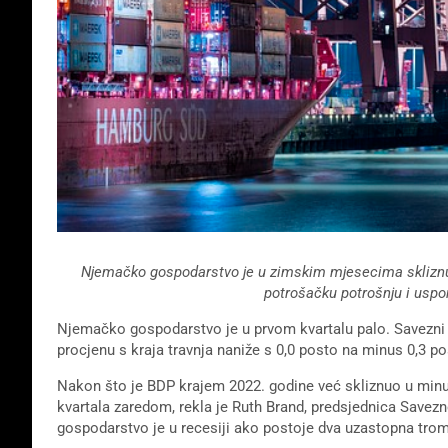
Njemačko gospodarstvo je u zimskim mjesecima skliznulo u
potrošačku potrošnju i uspo
Njemačko gospodarstvo je u prvom kvartalu palo. Savezni u
procjenu s kraja travnja naniže s 0,0 posto na minus 0,3 p
Nakon što je BDP krajem 2022. godine već skliznuo u minu
kvartala zaredom, rekla je Ruth Brand, predsjednica Savezno
gospodarstvo je u recesiji ako postoje dva uzastopna tr