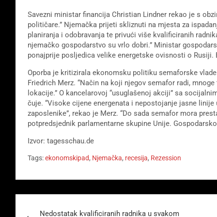
Savezni ministar financija Christian Lindner rekao je s o
političare.” Njemačka prijeti skliznuti na mjesta za ispada
planiranja i odobravanja te privući više kvalificiranih radni
njemačko gospodarstvo su vrlo dobri.” Ministar gospodarst
ponajprije posljedica velike energetske ovisnosti o Rusiji. B
Oporba je kritizirala ekonomsku politiku semaforske vlade
Friedrich Merz. “Način na koji njegov semafor radi, mnog
lokacije.” O kancelarovoj “usuglašenoj akciji” sa socijalni
čuje. “Visoke cijene energenata i nepostojanje jasne linije
zaposlenike”, rekao je Merz. “Do sada semafor mora prestati 
potpredsjednik parlamentarne skupine Unije. Gospodarsko
Izvor: tagesschau.de
Tags:
ekonomskipad
,
Njemačka
,
recesija
,
Rezession
Beitragsnavigation
Nedostatak kvalificiranih radnika u svakom