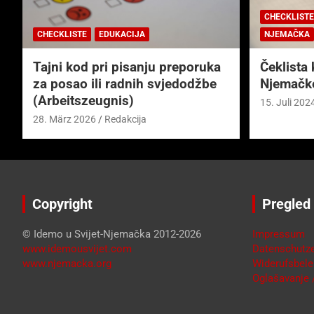
CHECKLISTE
CHECKLISTE
EDUKACIJA
NJEMAČKA
Tajni kod pri pisanju preporuka
Čeklista 
za posao ili radnih svjedodžbe
Njemačk
(Arbeitszeugnis)
15. Juli 202
28. März 2026
Redakcija
Copyright
Pregled
© Idemo u Svijet-Njemačka 2012-2026
Impressum
www.idemousvijet.com
Datenschutze
www.njemacka.org
Widerufsbele
Oglašavanje /