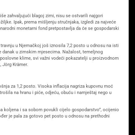
iše zahvaljujući blagoj zimi, nisu se ostvarili najgori
žiljke. Ipak, prema mišljenju stručnjaka, izgledi za najveće
narodni monetarni fond pretpostavlja da će se gospodarski
u travnju u Njemačkoj još iznosila 7,2 posto u odnosu na isti
 je danak u zimskim mjesecima. Nažalost, temeljnog
 poslovne klime, svi važni vodeći pokazatelji u proizvodnom
, Jörg Krämer.
ošnja za 1,2 posto. Visoka inflacija nagriza kupovnu moć
ošila na hranu i piće, odjeću, obuću i namještaj nego u
a koljena i sa sobom povukli cijelo gospodarstvo”, ocijenio
ođer je pala za gotovo pet posto u odnosu na prethodni