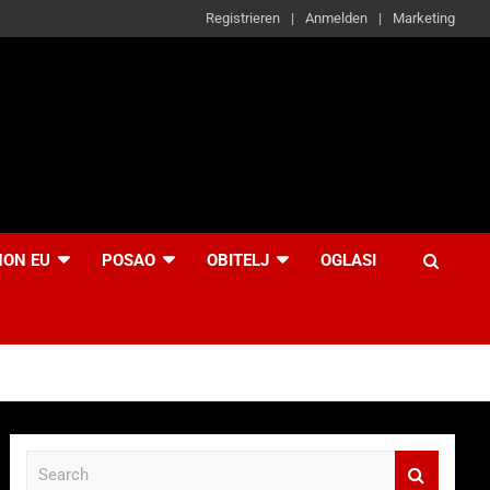
Registrieren
Anmelden
Marketing
NON EU
POSAO
OBITELJ
OGLASI
S
e