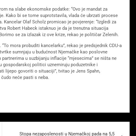
bzirom na slabe ekonomske podatke: “Ovo je mandat za
nje. Kako bi se tome suprotstavila, vlada će ubrzati procese
ka. Kancelar Olaf Scholz promicao je povjerenje: “Izgledi za
va Robert Habeck istaknuo je da je trenutna situacija
orimo se za izlazak iz ove krize, rekao je političar Zelenih.
. “To mora probuditi kancelarku”, rekao je predsjednik CDU-a
e tvrtke sumnjaju u budućnost Njemačke kao poslovne
m partnerima u suzbijanju inflacije “mjesecima” se ništa ne
 u gospodarskoj politici uznemiruju poduzetnike i
lijepo govoriti o situaciji”, tvitao je Jens Spahn,
 čudo neće pasti s neba.
Stopa nezaposlenosti u Njemačkoj pada na 5,5