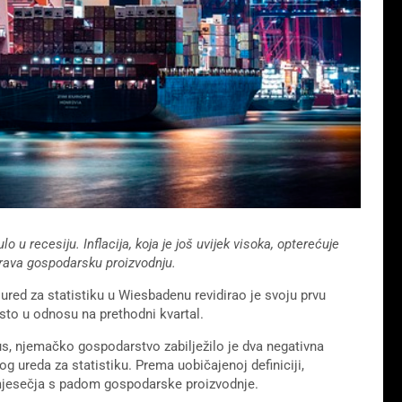
 recesiju. Inflacija, koja je još uvijek visoka, opterećuje
rava gospodarsku proizvodnju.
red za statistiku u Wiesbadenu revidirao je svoju prvu
osto u odnosu na prethodni kvartal.
s, njemačko gospodarstvo zabilježilo je dva negativna
g ureda za statistiku. Prema uobičajenoj definiciji,
omjesečja s padom gospodarske proizvodnje.