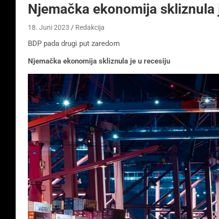
Njemačka ekonomija skliznula j
18. Juni 2023
Redakcija
BDP pada drugi put zaredom
Njemačka ekonomija skliznula je u recesiju