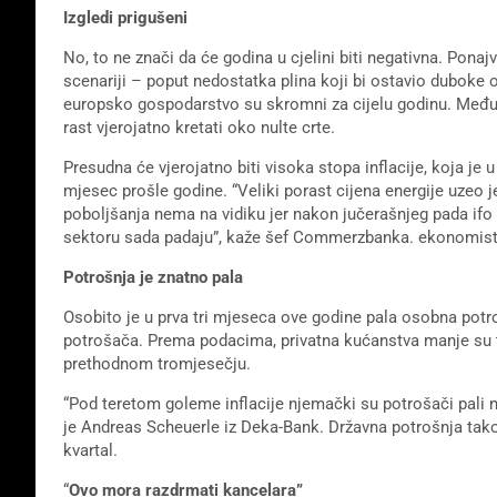
Izgledi prigušeni
No, to ne znači da će godina u cjelini biti negativna. Ponajv
scenariji – poput nedostatka plina koji bi ostavio duboke o
europsko gospodarstvo su skromni za cijelu godinu. Među
rast vjerojatno kretati oko nulte crte.
Presudna će vjerojatno biti visoka stopa inflacije, koja je 
mjesec prošle godine. “Veliki porast cijena energije uzeo
poboljšanja nema na vidiku jer nakon jučerašnjeg pada ifo
sektoru sada padaju”, kaže šef Commerzbanka. ekonomist
Potrošnja je znatno pala
Osobito je u prva tri mjeseca ove godine pala osobna potr
potrošača. Prema podacima, privatna kućanstva manje su tr
prethodnom tromjesečju.
“Pod teretom goleme inflacije njemački su potrošači pali n
je Andreas Scheuerle iz Deka-Bank. Državna potrošnja tak
kvartal.
“
Ovo mora razdrmati kancelara”