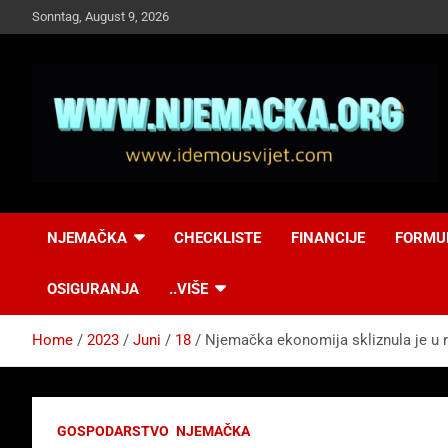
Skip
Sonntag, August 9, 2026
to
content
NJEMAČKA
Idemo u Svijet-
NJEMAČKA
CHECKLISTE
FINANCIJE
FORMU
Njemacka!
OSIGURANJA
..VIŠE
Home
2023
Juni
18
Njemačka ekonomija skliznula je u r
GOSPODARSTVO
NJEMAČKA