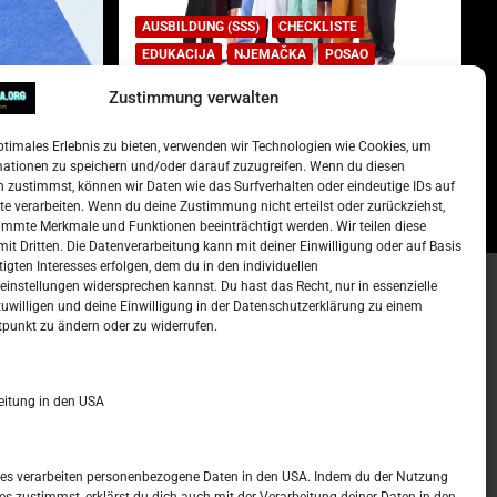
AUSBILDUNG (SSS)
CHECKLISTE
EDUKACIJA
NJEMAČKA
POSAO
Zustimmung verwalten
Lista najtraženijih deficitarnih
zanimanja u Njemačkoj.
ptimales Erlebnis zu bieten, verwenden wir Technologien wie Cookies, um
)
15. Oktober 2022
Redakcija
mationen zu speichern und/oder darauf zuzugreifen. Wenn du diesen
 zustimmst, können wir Daten wie das Surfverhalten oder eindeutige IDs auf
te verarbeiten. Wenn du deine Zustimmung nicht erteilst oder zurückziehst,
mmte Merkmale und Funktionen beeinträchtigt werden. Wir teilen diese
it Dritten. Die Datenverarbeitung kann mit deiner Einwilligung oder auf Basis
tigten Interesses erfolgen, dem du in den individuellen
instellungen widersprechen kannst. Du hast das Recht, nur in essenzielle
zuwilligen und deine Einwilligung in der Datenschutzerklärung zu einem
t –
Kalendar
tpunkt zu ändern oder zu widerrufen.
JUNI 2023
eitung in den USA
M
D
M
D
F
S
S
1
2
3
4
ices verarbeiten personenbezogene Daten in den USA. Indem du der Nutzung