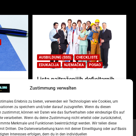
AUSBILDUNG (SSS)
CHECKLISTE
EDUKACIJA
NJEMAČKA
POSAO
Lista najtraženijih deficitarnih
zanimanja u Njemačkoj.
Zustimmung verwalten
)
15. Oktober 2022
Redakcija
ptimales Erlebnis zu bieten, verwenden wir Technologien wie Cookies, um
mationen zu speichern und/oder darauf zuzugreifen. Wenn du diesen
 zustimmst, können wir Daten wie das Surfverhalten oder eindeutige IDs auf
te verarbeiten. Wenn du deine Zustimmung nicht erteilst oder zurückziehst,
mmte Merkmale und Funktionen beeinträchtigt werden. Wir teilen diese
it Dritten. Die Datenverarbeitung kann mit deiner Einwilligung oder auf Basis
tigten Interesses erfolgen, dem du in den individuellen