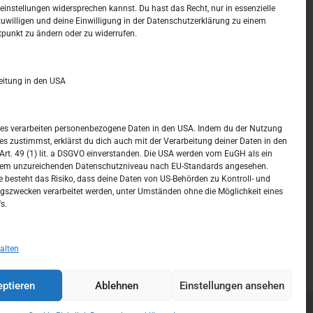
t –
Kalendar
instellungen widersprechen kannst. Du hast das Recht, nur in essenzielle
zuwilligen und deine Einwilligung in der Datenschutzerklärung zu einem
tpunkt zu ändern oder zu widerrufen.
AUGUST 2026
M
D
M
D
F
S
S
eitung in den USA
1
2
3
4
5
6
7
8
9
ices verarbeiten personenbezogene Daten in den USA. Indem du der Nutzung
ces zustimmst, erklärst du dich auch mit der Verarbeitung deiner Daten in den
10
11
12
13
14
15
16
t. 49 (1) lit. a DSGVO einverstanden. Die USA werden vom EuGH als ein
nem unzureichenden Datenschutzniveau nach EU-Standards angesehen.
17
18
19
20
21
22
23
 besteht das Risiko, dass deine Daten von US-Behörden zu Kontroll- und
szwecken verarbeitet werden, unter Umständen ohne die Möglichkeit eines
24
25
26
27
28
29
30
s.
31
« Juli
alten
ptieren
Ablehnen
Einstellungen ansehen