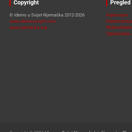
Copyright
Pregled
© Idemo u Svijet-Njemačka 2012-2026
Impressum
www.idemousvijet.com
Datenschutze
www.njemacka.org
Widerufsbele
Oglašavanje /