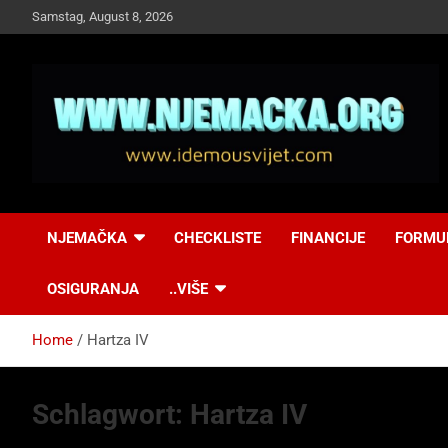
Skip
Samstag, August 8, 2026
to
content
NJEMAČKA
Idemo u Svijet-
NJEMAČKA
CHECKLISTE
FINANCIJE
FORMU
Njemacka!
OSIGURANJA
..VIŠE
Home
Hartza IV
Schlagwort:
Hartza IV