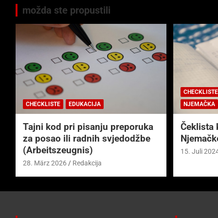
možda ste propustili
CHECKLISTE
CHECKLISTE
EDUKACIJA
NJEMAČKA
Tajni kod pri pisanju preporuka
Čeklista 
za posao ili radnih svjedodžbe
Njemačk
(Arbeitszeugnis)
15. Juli 202
28. März 2026
Redakcija