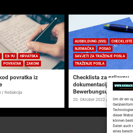
AUSBILDUNG (SSS)
CHECKLISTE
NJEMAČKA
POSAO
EX-YU
HRVATSKA
SAVJETI ZA TRAŽENJE POSLA
POVRATAK
ZAKONI
TRAŽENJE POSLA
kod povratka iz
Checklista za prijavnu
e
dokumentaciju (njem.
Bewerbungsunterlagen
4
Redakcija
Um dir ein o
20. Oktober 2022
Redakcija
Geräteinfor
Technologien
dieser Websi
können besti
Daten auch m
eines berech