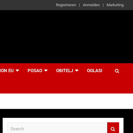
Registrieren
Anmelden
Marketing
NON EU
POSAO
OBITELJ
OGLASI
S
e