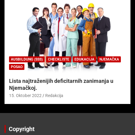
AUSBILDUNG (SSS)
CHECKLISTE
EDUKACIJA
NJEMAČKA
POSAO
Lista najtraženijih deficitarnih zanimanja u
Njemačkoj.
15. Oktober 2022
Redakcija
Copyright