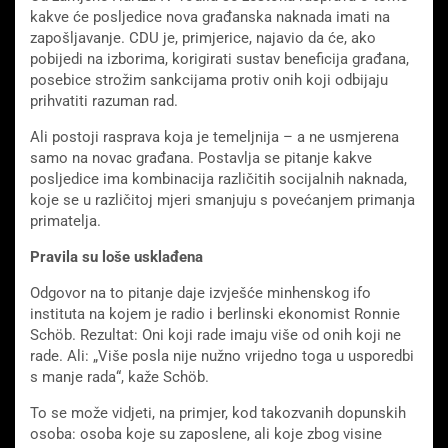
kakve će posljedice nova građanska naknada imati na
zapošljavanje. CDU je, primjerice, najavio da će, ako
pobijedi na izborima, korigirati sustav beneficija građana,
posebice strožim sankcijama protiv onih koji odbijaju
prihvatiti razuman rad.
Ali postoji rasprava koja je temeljnija – a ne usmjerena
samo na novac građana. Postavlja se pitanje kakve
posljedice ima kombinacija različitih socijalnih naknada,
koje se u različitoj mjeri smanjuju s povećanjem primanja
primatelja.
Pravila su loše usklađena
Odgovor na to pitanje daje izvješće minhenskog ifo
instituta na kojem je radio i berlinski ekonomist Ronnie
Schöb. Rezultat: Oni koji rade imaju više od onih koji ne
rade. Ali: „Više posla nije nužno vrijedno toga u usporedbi
s manje rada“, kaže Schöb.
To se može vidjeti, na primjer, kod takozvanih dopunskih
osoba: osoba koje su zaposlene, ali koje zbog visine