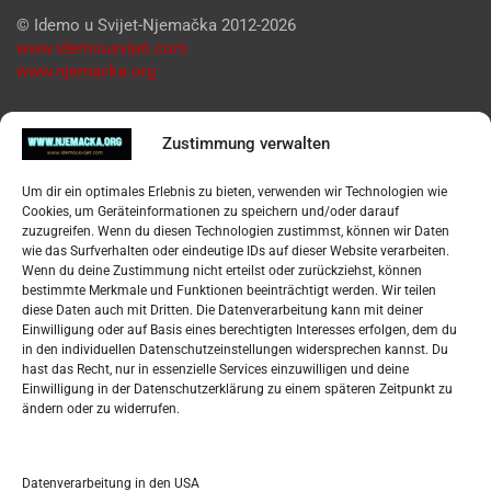
© Idemo u Svijet-Njemačka 2012-2026
www.idemousvijet.com
www.njemacka.org
Pregled
Zustimmung verwalten
Impressum
Um dir ein optimales Erlebnis zu bieten, verwenden wir Technologien wie
Datenschutzerklärung
Cookies, um Geräteinformationen zu speichern und/oder darauf
Widerufsbelehrung
zuzugreifen. Wenn du diesen Technologien zustimmst, können wir Daten
Oglašavanje / Postavite svoj oglas
wie das Surfverhalten oder eindeutige IDs auf dieser Website verarbeiten.
Wenn du deine Zustimmung nicht erteilst oder zurückziehst, können
bestimmte Merkmale und Funktionen beeinträchtigt werden. Wir teilen
Tko je “Idemo u Svijet – Njemačka?
diese Daten auch mit Dritten. Die Datenverarbeitung kann mit deiner
Einwilligung oder auf Basis eines berechtigten Interesses erfolgen, dem du
in den individuellen Datenschutzeinstellungen widersprechen kannst. Du
Pretražite stranicu:
hast das Recht, nur in essenzielle Services einzuwilligen und deine
Einwilligung in der Datenschutzerklärung zu einem späteren Zeitpunkt zu
ändern oder zu widerrufen.
S
e
a
r
Datenverarbeitung in den USA