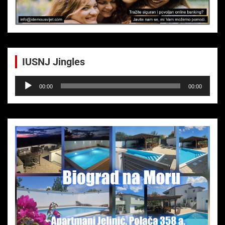
IUSNJ Jingles
Audio-
00:00
00:00
Player