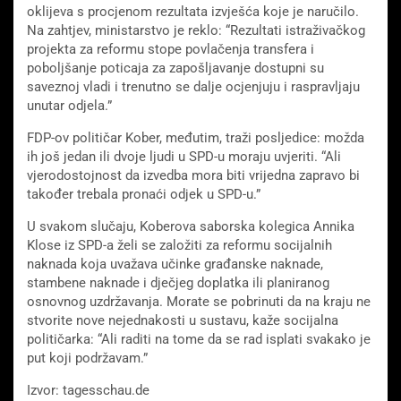
oklijeva s procjenom rezultata izvješća koje je naručilo.
Na zahtjev, ministarstvo je reklo: “Rezultati istraživačkog
projekta za reformu stope povlačenja transfera i
poboljšanje poticaja za zapošljavanje dostupni su
saveznoj vladi i trenutno se dalje ocjenjuju i raspravljaju
unutar odjela.”
FDP-ov političar Kober, međutim, traži posljedice: možda
ih još jedan ili dvoje ljudi u SPD-u moraju uvjeriti. “Ali
vjerodostojnost da izvedba mora biti vrijedna zapravo bi
također trebala pronaći odjek u SPD-u.”
U svakom slučaju, Koberova saborska kolegica Annika
Klose iz SPD-a želi se založiti za reformu socijalnih
naknada koja uvažava učinke građanske naknade,
stambene naknade i dječjeg doplatka ili planiranog
osnovnog uzdržavanja. Morate se pobrinuti da na kraju ne
stvorite nove nejednakosti u sustavu, kaže socijalna
političarka: “Ali raditi na tome da se rad isplati svakako je
put koji podržavam.”
Izvor: tagesschau.de