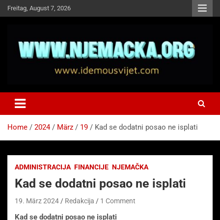
Skip
Freitag, August 7, 2026
to
content
NJEMAČKA
Idemo u Svijet-Njemacka!
Home
2024
März
19
Kad se dodatni posao ne isplati
ADMINISTRACIJA
FINANCIJE
NJEMAČKA
Kad se dodatni posao ne isplati
19. März 2024
Redakcija
1 Comment
Kad se dodatni posao ne isplati