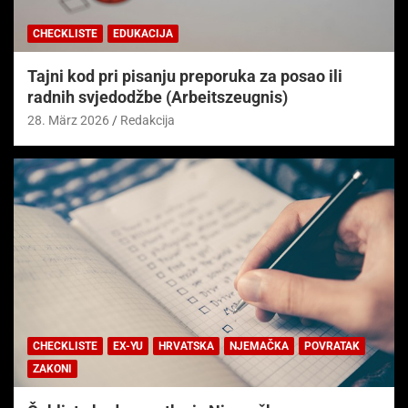
CHECKLISTE
EDUKACIJA
Tajni kod pri pisanju preporuka za posao ili
radnih svjedodžbe (Arbeitszeugnis)
28. März 2026
Redakcija
CHECKLISTE
EX-YU
HRVATSKA
NJEMAČKA
POVRATAK
ZAKONI