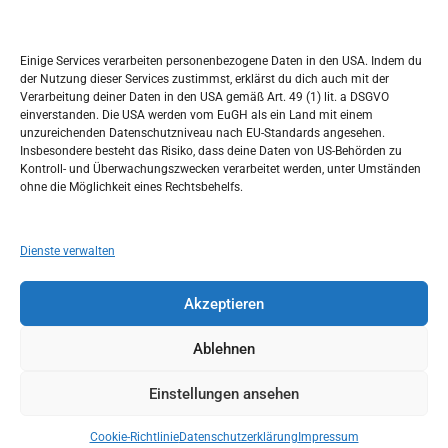
Kalendar
c
h
MÄRZ 2024
Einige Services verarbeiten personenbezogene Daten in den USA. Indem du
der Nutzung dieser Services zustimmst, erklärst du dich auch mit der
M
D
M
D
F
S
S
Verarbeitung deiner Daten in den USA gemäß Art. 49 (1) lit. a DSGVO
einverstanden. Die USA werden vom EuGH als ein Land mit einem
1
2
3
unzureichenden Datenschutzniveau nach EU-Standards angesehen.
Insbesondere besteht das Risiko, dass deine Daten von US-Behörden zu
4
5
6
7
8
9
10
Kontroll- und Überwachungszwecken verarbeitet werden, unter Umständen
ohne die Möglichkeit eines Rechtsbehelfs.
11
12
13
14
15
16
17
18
19
20
21
22
23
24
Dienste verwalten
25
26
27
28
29
30
31
Akzeptieren
« Feb.
Apr. »
Ablehnen
Einstellungen ansehen
Copyright © 2026
Idemo u Svijet-Njemacka!
Theme by:
Theme Horse
Proudly Powered by:
WordPress
Cookie-Richtlinie
Datenschutzerklärung
Impressum