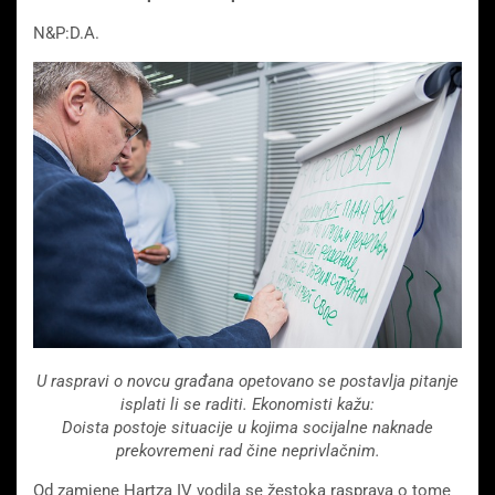
N&P:D.A.
U raspravi o novcu građana opetovano se postavlja pitanje
isplati li se raditi. Ekonomisti kažu:
Doista postoje situacije u kojima socijalne naknade
prekovremeni rad čine neprivlačnim.
Od zamjene Hartza IV vodila se žestoka rasprava o tome