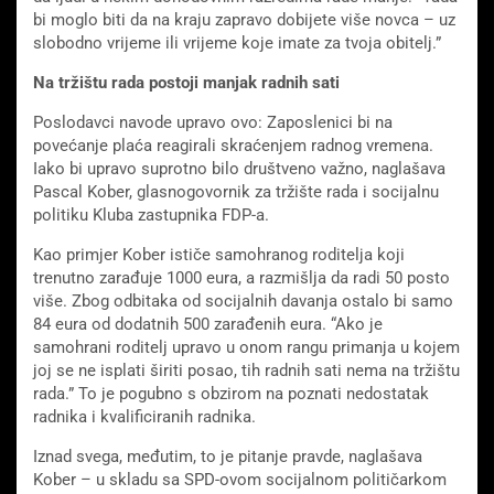
bi moglo biti da na kraju zapravo dobijete više novca – uz
slobodno vrijeme ili vrijeme koje imate za tvoja obitelj.”
Na tržištu rada postoji manjak radnih sati
Poslodavci navode upravo ovo: Zaposlenici bi na
povećanje plaća reagirali skraćenjem radnog vremena.
Iako bi upravo suprotno bilo društveno važno, naglašava
Pascal Kober, glasnogovornik za tržište rada i socijalnu
politiku Kluba zastupnika FDP-a.
Kao primjer Kober ističe samohranog roditelja koji
trenutno zarađuje 1000 eura, a razmišlja da radi 50 posto
više. Zbog odbitaka od socijalnih davanja ostalo bi samo
84 eura od dodatnih 500 zarađenih eura. “Ako je
samohrani roditelj upravo u onom rangu primanja u kojem
joj se ne isplati širiti posao, tih radnih sati nema na tržištu
rada.” To je pogubno s obzirom na poznati nedostatak
radnika i kvalificiranih radnika.
Iznad svega, međutim, to je pitanje pravde, naglašava
Kober – u skladu sa SPD-ovom socijalnom političarkom