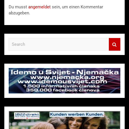
Du musst
angemeldet
sein, um einen Kommentar
abzugeben.
S
e
a
r
c
h