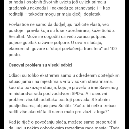
prihoda i osobnih životnih uvjeta još uvijek primaju
građansku naknadu ili naknadu za stanovanje i – kao
roditelji – također mogu primaju dječji doplatak.
Povlastice ne samo da dodjeljuju različite vlasti, već
postoje i pravila koja su loše koordinirana, kaže Schöb.
Rezultat: Može se dogoditi da veću zaradu potpuno
pojede gubitak državne potpore. U ovom slučaju,
ekonomisti govore o “stopi povlačenja transfera” od 100
posto.
Osnovni problem su visoki odbici
Odbici su toliko ekstremni samo u određenim obiteljskim
situacijama i na mjestima s vrlo visokim stanarinama,
kao što pokazuje studija, koju je provelo u ime Saveznog
ministarstva rada pod vodstvom SPD-a. Ali osnovni
problem visokih odbitaka postoji posvuda. S kobnim
posljedicama, objašnjava Schöb: “Zašto bi netko trebao
raditi više ako ništa ili samo malo proizlazi iz toga?”
Kad je riječ o povećanju plaća, možete samo preporučiti
da ljudi u nekim dohodovnim razredima rade manje: “Tada