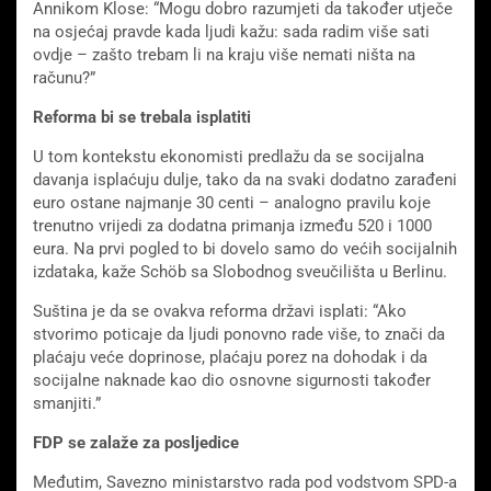
Annikom Klose: “Mogu dobro razumjeti da također utječe
na osjećaj pravde kada ljudi kažu: sada radim više sati
ovdje – zašto trebam li na kraju više nemati ništa na
računu?”
Reforma bi se trebala isplatiti
U tom kontekstu ekonomisti predlažu da se socijalna
davanja isplaćuju dulje, tako da na svaki dodatno zarađeni
euro ostane najmanje 30 centi – analogno pravilu koje
trenutno vrijedi za dodatna primanja između 520 i 1000
eura. Na prvi pogled to bi dovelo samo do većih socijalnih
izdataka, kaže Schöb sa Slobodnog sveučilišta u Berlinu.
Suština je da se ovakva reforma državi isplati: “Ako
stvorimo poticaje da ljudi ponovno rade više, to znači da
plaćaju veće doprinose, plaćaju porez na dohodak i da
socijalne naknade kao dio osnovne sigurnosti također
smanjiti.”
FDP se zalaže za posljedice
Međutim, Savezno ministarstvo rada pod vodstvom SPD-a