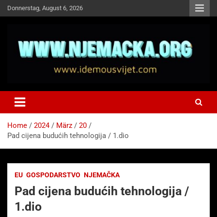
Skip
Donnerstag, August 6, 2026
to
content
NJEMAČKA
Idemo u Svijet-Njemacka!
Home
2024
März
20
Pad cijena budućih tehnologija / 1.dio
EU
GOSPODARSTVO
NJEMAČKA
Pad cijena budućih tehnologija /
1.dio