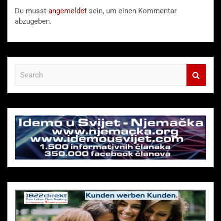
Du musst
angemeldet
sein, um einen Kommentar
abzugeben.
S
e
a
r
c
h