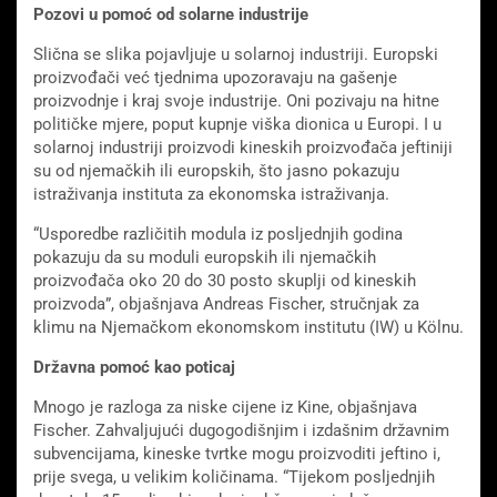
Pozovi u pomoć od solarne industrije
Slična se slika pojavljuje u solarnoj industriji. Europski
proizvođači već tjednima upozoravaju na gašenje
proizvodnje i kraj svoje industrije. Oni pozivaju na hitne
političke mjere, poput kupnje viška dionica u Europi. I u
solarnoj industriji proizvodi kineskih proizvođača jeftiniji
su od njemačkih ili europskih, što jasno pokazuju
istraživanja instituta za ekonomska istraživanja.
“Usporedbe različitih modula iz posljednjih godina
pokazuju da su moduli europskih ili njemačkih
proizvođača oko 20 do 30 posto skuplji od kineskih
proizvoda”, objašnjava Andreas Fischer, stručnjak za
klimu na Njemačkom ekonomskom institutu (IW) u Kölnu.
Državna pomoć kao poticaj
Mnogo je razloga za niske cijene iz Kine, objašnjava
Fischer. Zahvaljujući dugogodišnjim i izdašnim državnim
subvencijama, kineske tvrtke mogu proizvoditi jeftino i,
prije svega, u velikim količinama. “Tijekom posljednjih