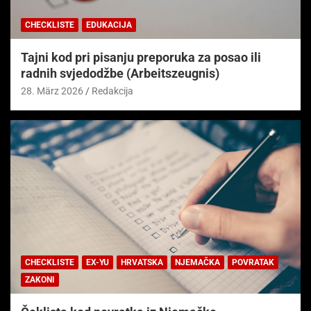
CHECKLISTE
EDUKACIJA
Tajni kod pri pisanju preporuka za posao ili
radnih svjedodžbe (Arbeitszeugnis)
28. März 2026
Redakcija
CHECKLISTE
EX-YU
HRVATSKA
NJEMAČKA
POVRATAK
ZAKONI