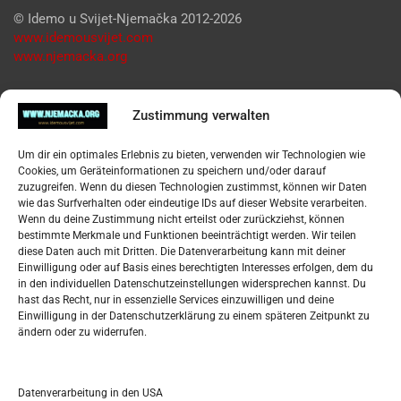
© Idemo u Svijet-Njemačka 2012-2026
www.idemousvijet.com
www.njemacka.org
Pregled
Zustimmung verwalten
Impressum
Um dir ein optimales Erlebnis zu bieten, verwenden wir Technologien wie
Datenschutzerklärung
Cookies, um Geräteinformationen zu speichern und/oder darauf
Widerufsbelehrung
zuzugreifen. Wenn du diesen Technologien zustimmst, können wir Daten
Oglašavanje / Postavite svoj oglas
wie das Surfverhalten oder eindeutige IDs auf dieser Website verarbeiten.
Wenn du deine Zustimmung nicht erteilst oder zurückziehst, können
bestimmte Merkmale und Funktionen beeinträchtigt werden. Wir teilen
Tko je “Idemo u Svijet – Njemačka?
diese Daten auch mit Dritten. Die Datenverarbeitung kann mit deiner
Einwilligung oder auf Basis eines berechtigten Interesses erfolgen, dem du
in den individuellen Datenschutzeinstellungen widersprechen kannst. Du
Pretražite stranicu:
hast das Recht, nur in essenzielle Services einzuwilligen und deine
Einwilligung in der Datenschutzerklärung zu einem späteren Zeitpunkt zu
ändern oder zu widerrufen.
S
e
a
r
Datenverarbeitung in den USA