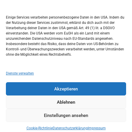
Kalendar
c
h
MÄRZ 2024
Einige Services verarbeiten personenbezogene Daten in den USA. Indem du
der Nutzung dieser Services zustimmst, erklärst du dich auch mit der
M
D
M
D
F
S
S
Verarbeitung deiner Daten in den USA gemäß Art. 49 (1) lit. a DSGVO
einverstanden. Die USA werden vom EuGH als ein Land mit einem
1
2
3
unzureichenden Datenschutzniveau nach EU-Standards angesehen.
Insbesondere besteht das Risiko, dass deine Daten von US-Behörden zu
4
5
6
7
8
9
10
Kontroll- und Überwachungszwecken verarbeitet werden, unter Umständen
ohne die Möglichkeit eines Rechtsbehelfs.
11
12
13
14
15
16
17
18
19
20
21
22
23
24
Dienste verwalten
25
26
27
28
29
30
31
Akzeptieren
« Feb.
Apr. »
Ablehnen
Einstellungen ansehen
Copyright © 2026
Idemo u Svijet-Njemacka!
Theme by:
Theme Horse
Proudly Powered by:
WordPress
Cookie-Richtlinie
Datenschutzerklärung
Impressum