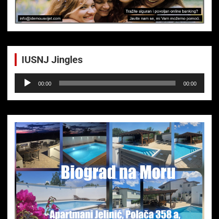
IUSNJ Jingles
Audio-
00:00
00:00
Player