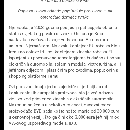
Ali oni sad dolaze iz Kine.
Poplava izvoza odande pojeftinjuje proizvode – ali
opterećuje domaće tvrtke.
Njemačka je 2008. godine posljednji put uspjela obraniti
status svjetskog prvaka u izvozu. Od tada je Kina
nastavila povećavati svoje vodstvo nad Europskom
unijom i Njemačkom. Na svaki kontejner EU robe za Kinu
trenutno dolaze tri i pol kontejnera kineske robe za EU.
Ispunjeni su prvenstveno tehnologijama budućnosti poput
električnih automobila, solarnih modula, vjetroturbina, ali i
jeftinom odjećom i plastičnim proizvodima, poput onih s
shopping platforme Temu.
Ovi proizvodi imaju jedno zajedničko: jeftiniji su od
konkurentskih europskih proizvoda, što je već odavno
vidljivo kod primjerice kineskih električnih automobila.
Nakon tri sniženja u nekoliko mjeseci, osnovni model
proizvođača BYD sada košta nešto manje od 30.000 eura
u osnovnoj verziji, što ga čini oko 3.000 eura jeftinijim od
VW-ovog usporedivog modela, ID.3.