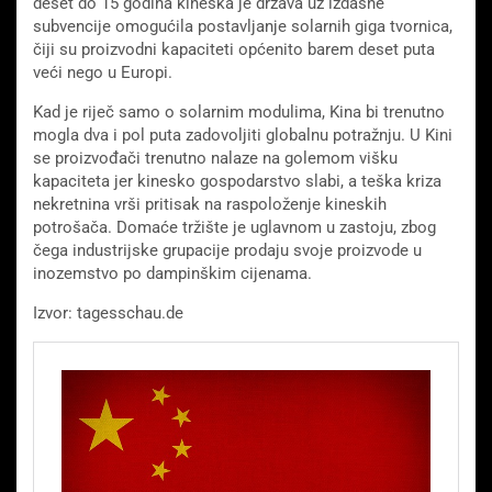
deset do 15 godina kineska je država uz izdašne
subvencije omogućila postavljanje solarnih giga tvornica,
čiji su proizvodni kapaciteti općenito barem deset puta
veći nego u Europi.
Kad je riječ samo o solarnim modulima, Kina bi trenutno
mogla dva i pol puta zadovoljiti globalnu potražnju. U Kini
se proizvođači trenutno nalaze na golemom višku
kapaciteta jer kinesko gospodarstvo slabi, a teška kriza
nekretnina vrši pritisak na raspoloženje kineskih
potrošača. Domaće tržište je uglavnom u zastoju, zbog
čega industrijske grupacije prodaju svoje proizvode u
inozemstvo po dampinškim cijenama.
Izvor: tagesschau.de