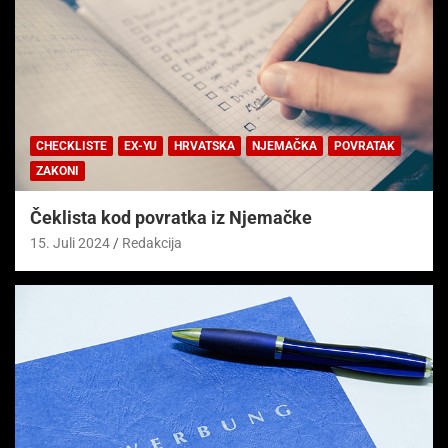
CHECKLISTE
EX-YU
HRVATSKA
NJEMAČKA
POVRATAK
ZAKONI
Čeklista kod povratka iz Njemačke
15. Juli 2024
Redakcija