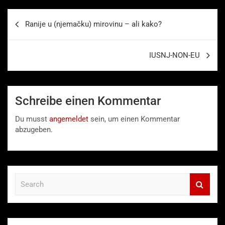
Beitragsnavigation
Ranije u (njemačku) mirovinu – ali kako?
IUSNJ-NON-EU
Schreibe einen Kommentar
Du musst
angemeldet
sein, um einen Kommentar
abzugeben.
S
e
a
r
c