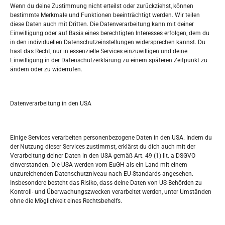
Wenn du deine Zustimmung nicht erteilst oder zurückziehst, können
bestimmte Merkmale und Funktionen beeinträchtigt werden. Wir teilen
Tko je “Idemo u Svijet – Njemačka?
diese Daten auch mit Dritten. Die Datenverarbeitung kann mit deiner
Einwilligung oder auf Basis eines berechtigten Interesses erfolgen, dem du
in den individuellen Datenschutzeinstellungen widersprechen kannst. Du
Pretražite stranicu:
hast das Recht, nur in essenzielle Services einzuwilligen und deine
Einwilligung in der Datenschutzerklärung zu einem späteren Zeitpunkt zu
ändern oder zu widerrufen.
S
e
a
r
Datenverarbeitung in den USA
Kalendar
c
h
MÄRZ 2024
Einige Services verarbeiten personenbezogene Daten in den USA. Indem du
der Nutzung dieser Services zustimmst, erklärst du dich auch mit der
M
D
M
D
F
S
S
Verarbeitung deiner Daten in den USA gemäß Art. 49 (1) lit. a DSGVO
einverstanden. Die USA werden vom EuGH als ein Land mit einem
1
2
3
unzureichenden Datenschutzniveau nach EU-Standards angesehen.
Insbesondere besteht das Risiko, dass deine Daten von US-Behörden zu
4
5
6
7
8
9
10
Kontroll- und Überwachungszwecken verarbeitet werden, unter Umständen
ohne die Möglichkeit eines Rechtsbehelfs.
11
12
13
14
15
16
17