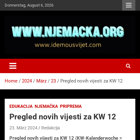
Skip
Donnerstag, August 6, 2026
to
content
NJEMAČKA
Idemo u Svijet-Njemacka!
Home
2024
März
23
Pregled novih vijesti za KW 12
EDUKACIJA
NJEMAČKA
PRIPREMA
Pregled novih vijesti za KW 12
23. März 2024
Redakcija
Pregled novih vijesti za KW 12 (KW-Kalenderwoche =