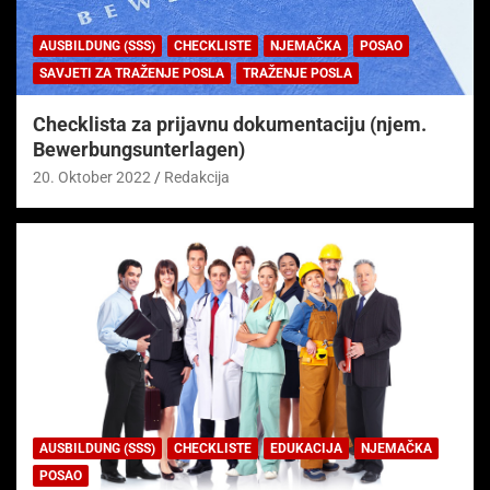
AUSBILDUNG (SSS)
CHECKLISTE
NJEMAČKA
POSAO
SAVJETI ZA TRAŽENJE POSLA
TRAŽENJE POSLA
Checklista za prijavnu dokumentaciju (njem.
Bewerbungsunterlagen)
20. Oktober 2022
Redakcija
AUSBILDUNG (SSS)
CHECKLISTE
EDUKACIJA
NJEMAČKA
POSAO