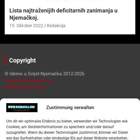
Lista najtraženijih deficitarnih zanimanja u
Njemačkoj.
15. Oktober 2022
Redakcija
Copyright
© Idemo u Svijet-Njemačka 2012-2026
www.idemousvijet.com
www.njemacka.org
Pregled
Zustimmung verwalten
Impressum
Um dir ein optimales Erlebnis zu bieten, verwenden wir Technologien wie
Datenschutzerklärung
Cookies, um Geräteinformationen zu speichern und/oder darauf
Widerufsbelehrung
zuzugreifen. Wenn du diesen Technologien zustimmst, können wir Daten
Oglašavanje / Postavite svoj oglas
wie das Surfverhalten oder eindeutige IDs auf dieser Website verarbeiten.