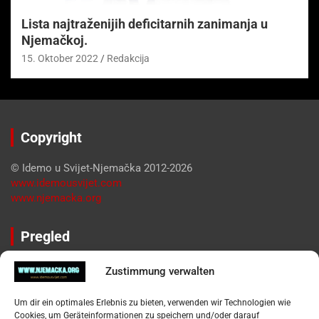
Lista najtraženijih deficitarnih zanimanja u
Njemačkoj.
15. Oktober 2022
Redakcija
Copyright
© Idemo u Svijet-Njemačka 2012-2026
www.idemousvijet.com
www.njemacka.org
Pregled
Impressum
Zustimmung verwalten
Datenschutzerklärung
Widerufsbelehrung
Um dir ein optimales Erlebnis zu bieten, verwenden wir Technologien wie
Oglašavanje / Postavite svoj oglas
Cookies, um Geräteinformationen zu speichern und/oder darauf