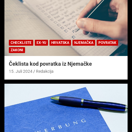
CHECKLISTE
EX-YU
HRVATSKA
NJEMAČKA
POVRATAK
ZAKONI
Čeklista kod povratka iz Njemačke
15. Juli 2024
Redakcija