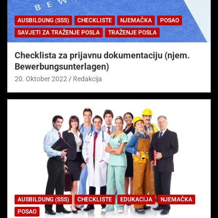
AUSBILDUNG (SSS)
CHECKLISTE
NJEMAČKA
POSAO
SAVJETI ZA TRAŽENJE POSLA
TRAŽENJE POSLA
Checklista za prijavnu dokumentaciju (njem.
Bewerbungsunterlagen)
20. Oktober 2022
Redakcija
AUSBILDUNG (SSS)
CHECKLISTE
EDUKACIJA
NJEMAČKA
POSAO