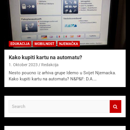
EDUKACIJA
MOBILNOST
NJEMAČKA
Kako kupiti kartu na automatu?
1. Oktober 2023
Redakcija
Nesto poucno iz arhiva grupe Idemo u Svijet Njemacka.
Kako kupiti kartu na automatu? N&P&F: D.A.…
S
e
a
r
c