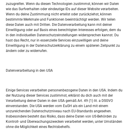
zuzugreifen. Wenn du diesen Technologien zustimmst, können wir Daten
wie das Surfverhalten oder eindeutige IDs auf dieser Website verarbeiten.
Tko je “Idemo u Svijet – Njemačka?
Wenn du deine Zustimmung nicht erteilst oder zurückziehst, können
bestimmte Merkmale und Funktionen beeinträchtigt werden. Wir teilen
diese Daten auch mit Dritten. Die Datenverarbeitung kann mit deiner
Pretražite stranicu:
Einwilligung oder auf Basis eines berechtigten Interesses erfolgen, dem du
in den individuellen Datenschutzeinstellungen widersprechen kannst. Du
hast das Recht, nur in essenzielle Services einzuwilligen und deine
S
Einwilligung in der Datenschutzerklärung zu einem späteren Zeitpunkt zu
e
ändern oder zu widerrufen.
a
r
Kalendar
c
Datenverarbeitung in den USA
h
AUGUST 2026
M
D
M
D
F
S
S
Einige Services verarbeiten personenbezogene Daten in den USA. Indem du
der Nutzung dieser Services zustimmst, erklärst du dich auch mit der
1
2
Verarbeitung deiner Daten in den USA gemäß Art. 49 (1) lit. a DSGVO
einverstanden. Die USA werden vom EuGH als ein Land mit einem
3
4
5
6
7
8
9
unzureichenden Datenschutzniveau nach EU-Standards angesehen.
Insbesondere besteht das Risiko, dass deine Daten von US-Behörden zu
10
11
12
13
14
15
16
Kontroll- und Überwachungszwecken verarbeitet werden, unter Umständen
ohne die Möglichkeit eines Rechtsbehelfs.