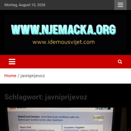
Skip
Montag, August 10, 2026
to
content
NJEMAČKA
Idemo u Svijet-Njemacka!
Home
javniprijevoz
Schlagwort:
javniprijevoz