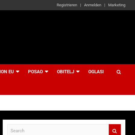
Registrieren
Anmelden
Marketing
NON EU
POSAO
OBITELJ
OGLASI
S
e