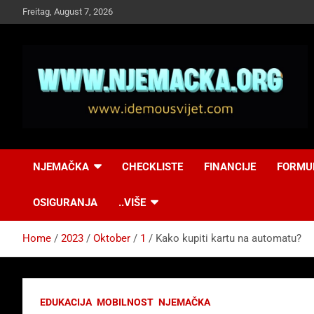
Skip
Freitag, August 7, 2026
to
content
NJEMAČKA
Idemo u Svijet-
NJEMAČKA
CHECKLISTE
FINANCIJE
FORMU
Njemacka!
OSIGURANJA
..VIŠE
Home
2023
Oktober
1
Kako kupiti kartu na automatu?
EDUKACIJA
MOBILNOST
NJEMAČKA