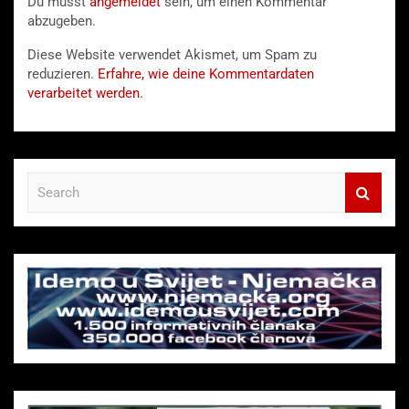
Du musst
angemeldet
sein, um einen Kommentar
abzugeben.
Diese Website verwendet Akismet, um Spam zu
reduzieren.
Erfahre, wie deine Kommentardaten
verarbeitet werden.
S
e
a
r
c
h