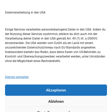
e
a
r
Datenverarbeitung in den USA
Kalendar
c
h
SEPTEMBER 2023
Einige Services verarbeiten personenbezogene Daten in den USA. Indem du
der Nutzung dieser Services zustimmst, erklärst du dich auch mit der
M
D
M
D
F
S
S
Verarbeitung deiner Daten in den USA gemäß Art. 49 (1) lit. a DSGVO
einverstanden. Die USA werden vom EuGH als ein Land mit einem
1
2
3
unzureichenden Datenschutzniveau nach EU-Standards angesehen.
Insbesondere besteht das Risiko, dass deine Daten von US-Behörden zu
4
5
6
7
8
9
10
Kontroll- und Überwachungszwecken verarbeitet werden, unter Umständen
ohne die Möglichkeit eines Rechtsbehelfs.
11
12
13
14
15
16
17
18
19
20
21
22
23
24
Dienste verwalten
25
26
27
28
29
30
Akzeptieren
« Aug.
Okt. »
Ablehnen