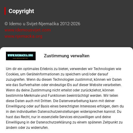
Copyright
© Idemo u Svijet-Njemačka 2012-2026
www.idemousvijet.com
www.njemacka.org
Pregled
Zustimmung verwalten
Impressum
Um dir ein optimales Erlebnis zu bieten, verwenden wir Technologien wie
Datenschutzerklärung
Cookies, um Geräteinformationen zu speichern und/oder darauf
Widerufsbelehrung
zuzugreifen. Wenn du diesen Technologien zustimmst, können wir Daten
Oglašavanje / Postavite svoj oglas
wie das Surfverhalten oder eindeutige IDs auf dieser Website verarbeiten.
Wenn du deine Zustimmung nicht erteilst oder zurückziehst, können
bestimmte Merkmale und Funktionen beeinträchtigt werden. Wir teilen
Tko je “Idemo u Svijet – Njemačka?
diese Daten auch mit Dritten. Die Datenverarbeitung kann mit deiner
Einwilligung oder auf Basis eines berechtigten Interesses erfolgen, dem du
in den individuellen Datenschutzeinstellungen widersprechen kannst. Du
Pretražite stranicu:
hast das Recht, nur in essenzielle Services einzuwilligen und deine
Einwilligung in der Datenschutzerklärung zu einem späteren Zeitpunkt zu
ändern oder zu widerrufen.
S