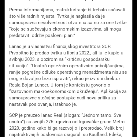
Prema informacijama, restrukturiranje bi trebalo sačuvati
što više radnih mjesta. Tvrtka je naglasila da je
samoupravna nesolventnost otvorena samo za one tvrtke
“koje se suočavaju s ekonomskim izazovima, ali mogu
predstaviti održiv poslovni plan.”
Lanac je u vlasništvu financijskog investitora SCP.
Prvobitno je prodao tvrtku u lipnju 2022., ali ju je kupio u
svibnju 2023. s obzirom na “kritičnu gospodarsku
situaciju”. “Unatoč opsežnim operativnim poboljšanjima,
ranije pogrešne odluke operativnog menadžmenta nisu se
mogle dovoljno brzo ispraviti”, rekao je izvršni direktor
Reala Bojan Luncer. U tom je kontekstu govorio o
“izazovnom makroekonomskom okruženju”. Aplikacija za
samoupravne stečajne postupke nudi novu priliku za
nastavak poslovanja, istaknuo je.
SCP je preuzeo lanac Real (slogan: “Jednom tamo. Sve
unutra”) sa svojih 276 trgovina od trgovačke grupe Metro
2020. godine kako bi ga razdvojio i preprodao. Velik broj
najatraktivnijih poslovnica osigurali su Kaufland, Edeka,