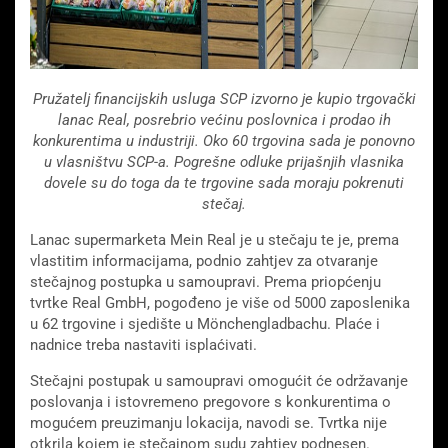
Pružatelj financijskih usluga SCP izvorno je kupio trgovački
lanac Real, posrebrio većinu poslovnica i prodao ih
konkurentima u industriji. Oko 60 trgovina sada je ponovno
u vlasništvu SCP-a. Pogrešne odluke prijašnjih vlasnika
dovele su do toga da te trgovine sada moraju pokrenuti
stečaj.
Lanac supermarketa Mein Real je u stečaju te je, prema
vlastitim informacijama, podnio zahtjev za otvaranje
stečajnog postupka u samoupravi. Prema priopćenju
tvrtke Real GmbH, pogođeno je više od 5000 zaposlenika
u 62 trgovine i sjedište u Mönchengladbachu. Plaće i
nadnice treba nastaviti isplaćivati.
Stečajni postupak u samoupravi omogućit će održavanje
poslovanja i istovremeno pregovore s konkurentima o
mogućem preuzimanju lokacija, navodi se. Tvrtka nije
otkrila kojem je stečajnom sudu zahtjev podnesen.