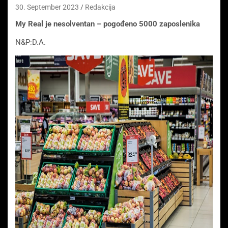
30. September 2023
Redakcija
My Real je nesolventan – pogođeno 5000 zaposlenika
N&P:D.A.