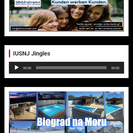
IUSNJ Jingles
Audio-
00:00
00:00
Player