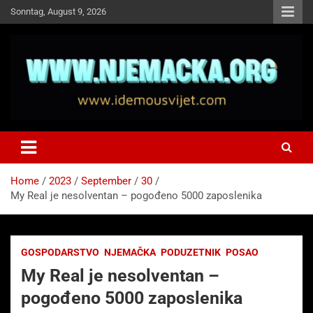
Skip
Sonntag, August 9, 2026
to
content
NJEMAČKA
Idemo u Svijet-Njemacka!
Home
2023
September
30
My Real je nesolventan – pogođeno 5000 zaposlenika
GOSPODARSTVO
NJEMAČKA
PODUZETNIK
POSAO
My Real je nesolventan –
pogođeno 5000 zaposlenika