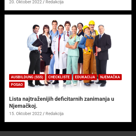
20. Oktober 2022
Redakcija
AUSBILDUNG (SSS)
CHECKLISTE
EDUKACIJA
NJEMAČKA
POSAO
Lista najtraženijih deficitarnih zanimanja u
Njemačkoj.
15. Oktober 2022
Redakcija