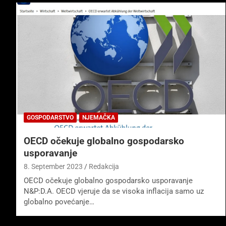
GOSPODARSTVO
NJEMAČKA
OECD očekuje globalno gospodarsko
usporavanje
8. September 2023
Redakcija
OECD očekuje globalno gospodarsko usporavanje
N&P:D.A. OECD vjeruje da se visoka inflacija samo uz
globalno povećanje…