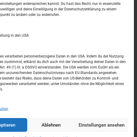
t –
Kalendar
instellungen widersprechen kannst. Du hast das Recht, nur in essenzielle
zuwilligen und deine Einwilligung in der Datenschutzerklärung zu einem
tpunkt zu ändern oder zu widerrufen.
AUGUST 2026
M
D
M
D
F
S
S
eitung in den USA
1
2
3
4
5
6
7
8
9
ices verarbeiten personenbezogene Daten in den USA. Indem du der Nutzung
ces zustimmst, erklärst du dich auch mit der Verarbeitung deiner Daten in den
10
11
12
13
14
15
16
t. 49 (1) lit. a DSGVO einverstanden. Die USA werden vom EuGH als ein
nem unzureichenden Datenschutzniveau nach EU-Standards angesehen.
17
18
19
20
21
22
23
 besteht das Risiko, dass deine Daten von US-Behörden zu Kontroll- und
szwecken verarbeitet werden, unter Umständen ohne die Möglichkeit eines
24
25
26
27
28
29
30
s.
31
« Juli
alten
ptieren
Ablehnen
Einstellungen ansehen