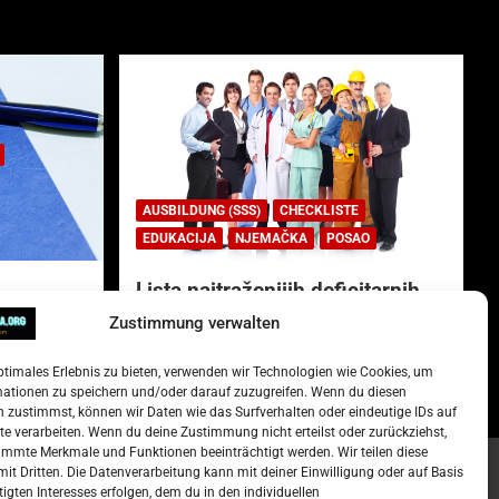
AUSBILDUNG (SSS)
CHECKLISTE
EDUKACIJA
NJEMAČKA
POSAO
Lista najtraženijih deficitarnih
zanimanja u Njemačkoj.
Zustimmung verwalten
)
15. Oktober 2022
Redakcija
ptimales Erlebnis zu bieten, verwenden wir Technologien wie Cookies, um
mationen zu speichern und/oder darauf zuzugreifen. Wenn du diesen
 zustimmst, können wir Daten wie das Surfverhalten oder eindeutige IDs auf
te verarbeiten. Wenn du deine Zustimmung nicht erteilst oder zurückziehst,
mmte Merkmale und Funktionen beeinträchtigt werden. Wir teilen diese
it Dritten. Die Datenverarbeitung kann mit deiner Einwilligung oder auf Basis
tigten Interesses erfolgen, dem du in den individuellen