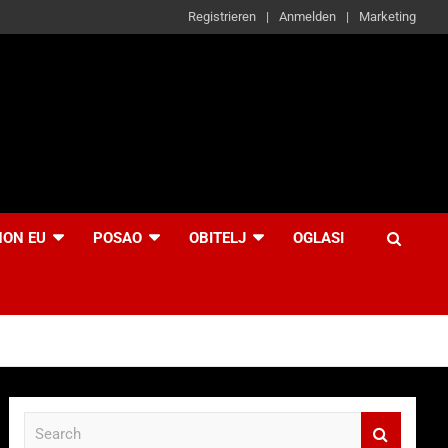
Registrieren
Anmelden
Marketing
NON EU
POSAO
OBITELJ
OGLASI
S
e