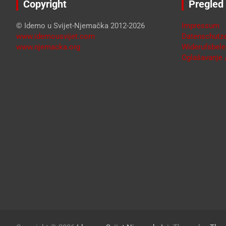
Copyright
Pregled
© Idemo u Svijet-Njemačka 2012-2026
Impressum
www.idemousvijet.com
Datenschutze
www.njemacka.org
Widerufsbele
Oglašavanje /