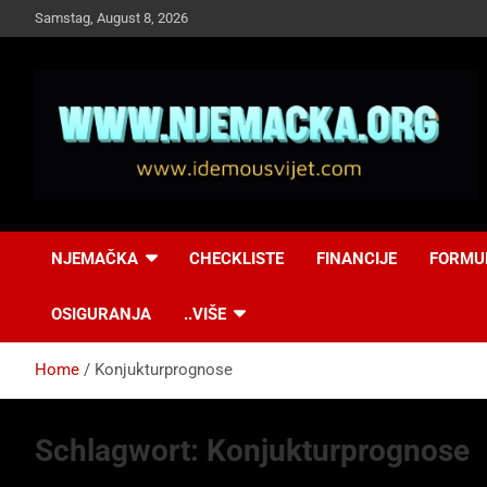
Skip
Samstag, August 8, 2026
to
content
NJEMAČKA
Idemo u Svijet-
NJEMAČKA
CHECKLISTE
FINANCIJE
FORMU
Njemacka!
OSIGURANJA
..VIŠE
Home
Konjukturprognose
Schlagwort:
Konjukturprognose