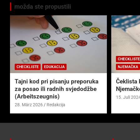
možda ste propustili
CHECKLISTE
CHECKLISTE
EDUKACIJA
NJEMAČKA
Tajni kod pri pisanju preporuka
Čeklista 
za posao ili radnih svjedodžbe
Njemačk
(Arbeitszeugnis)
15. Juli 202
28. März 2026
Redakcija