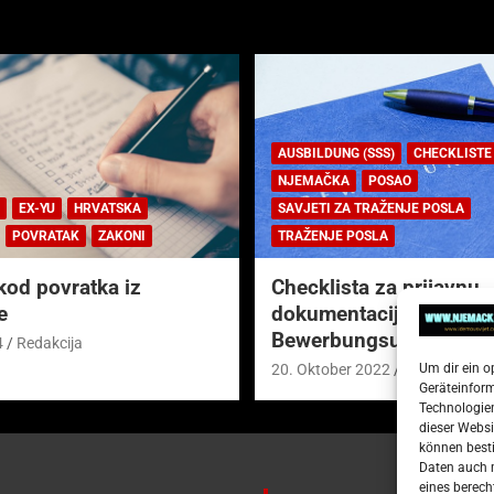
AUSBILDUNG (SSS)
CHECKLISTE
NJEMAČKA
POSAO
EX-YU
HRVATSKA
SAVJETI ZA TRAŽENJE POSLA
POVRATAK
ZAKONI
TRAŽENJE POSLA
kod povratka iz
Checklista za prijavnu
e
dokumentaciju (njem.
Bewerbungsunterlagen
4
Redakcija
Um dir ein o
20. Oktober 2022
Redakcija
Geräteinfor
Technologien
dieser Websi
können besti
Daten auch m
eines berech