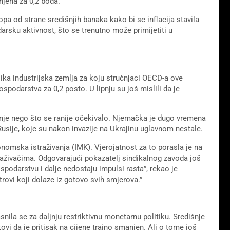
njena za 0,2 boda.
pa od strane središnjih banaka kako bi se inflacija stavila
rsku aktivnost, što se trenutno može primijetiti u
ika industrijska zemlja za koju stručnjaci OECD-a ove
podarstva za 0,2 posto. U lipnju su još mislili da je
manje nego što se ranije očekivalo. Njemačka je dugo vremena
usije, koje su nakon invazije na Ukrajinu uglavnom nestale.
onomska istraživanja (IMK). Vjerojatnost za to porasla je na
živačima. Odgovarajući pokazatelj sindikalnog zavoda još
odarstvu i dalje nedostaju impulsi rasta”, rekao je
trovi koji dolaze iz gotovo svih smjerova.”
snila se za daljnju restriktivnu monetarnu politiku. Središnje
ovi da je pritisak na cijene trajno smanjen. Ali o tome još