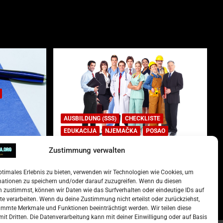
AUSBILDUNG (SSS)
CHECKLISTE
EDUKACIJA
NJEMAČKA
POSAO
Zustimmung verwalten
Lista najtraženijih deficitarnih
zanimanja u Njemačkoj.
ptimales Erlebnis zu bieten, verwenden wir Technologien wie Cookies, um
)
15. Oktober 2022
Redakcija
mationen zu speichern und/oder darauf zuzugreifen. Wenn du diesen
 zustimmst, können wir Daten wie das Surfverhalten oder eindeutige IDs auf
te verarbeiten. Wenn du deine Zustimmung nicht erteilst oder zurückziehst,
mmte Merkmale und Funktionen beeinträchtigt werden. Wir teilen diese
it Dritten. Die Datenverarbeitung kann mit deiner Einwilligung oder auf Basis