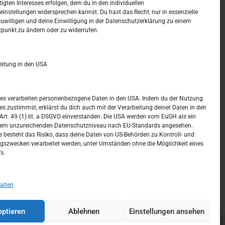
tigten Interesses erfolgen, dem du in den individuellen
instellungen widersprechen kannst. Du hast das Recht, nur in essenzielle
zuwilligen und deine Einwilligung in der Datenschutzerklärung zu einem
t –
Kalendar
tpunkt zu ändern oder zu widerrufen.
SEPTEMBER 2023
eitung in den USA
M
D
M
D
F
S
S
1
2
3
ices verarbeiten personenbezogene Daten in den USA. Indem du der Nutzung
ces zustimmst, erklärst du dich auch mit der Verarbeitung deiner Daten in den
4
5
6
7
8
9
10
t. 49 (1) lit. a DSGVO einverstanden. Die USA werden vom EuGH als ein
nem unzureichenden Datenschutzniveau nach EU-Standards angesehen.
11
12
13
14
15
16
17
 besteht das Risiko, dass deine Daten von US-Behörden zu Kontroll- und
szwecken verarbeitet werden, unter Umständen ohne die Möglichkeit eines
18
19
20
21
22
23
24
s.
25
26
27
28
29
30
« Aug.
Okt. »
alten
ptieren
Ablehnen
Einstellungen ansehen