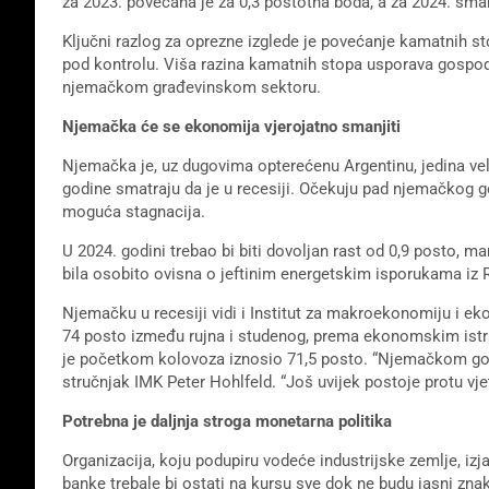
za 2023. povećana je za 0,3 postotna boda, a za 2024. sma
Ključni razlog za oprezne izglede je povećanje kamatnih sto
pod kontrolu. Viša razina kamatnih stopa usporava gospoda
njemačkom građevinskom sektoru.
Njemačka će se ekonomija vjerojatno smanjiti
Njemačka je, uz dugovima opterećenu Argentinu, jedina vel
godine smatraju da je u recesiji. Očekuju pad njemačkog gos
moguća stagnacija.
U 2024. godini trebao bi biti dovoljan rast od 0,9 posto, 
bila osobito ovisna o jeftinim energetskim isporukama iz R
Njemačku u recesiji vidi i Institut za makroekonomiju i ek
74 posto između rujna i studenog, prema ekonomskim istra
je početkom kolovoza iznosio 71,5 posto. “Njemačkom gosp
stručnjak IMK Peter Hohlfeld. “Još uvijek postoje protu vje
Potrebna je daljnja stroga monetarna politika
Organizacija, koju podupiru vodeće industrijske zemlje, izja
banke trebale bi ostati na kursu sve dok ne budu jasni znak