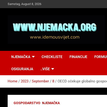
Skip
Samstag, August 8, 2026
to
content
NJEMAČKA
Idemo u Svijet-
NJEMAČKA
CHECKLISTE
FINANCIJE
FORMU
Njemacka!
OSIGURANJA
..VIŠE
Home
2023
September
8
OECD očekuje globalno gospo
GOSPODARSTVO
NJEMAČKA