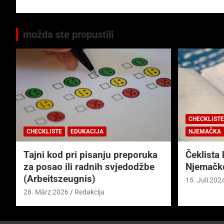
možda ste propustili
CHECKLISTE
CHECKLISTE
EDUKACIJA
NJEMAČKA
Tajni kod pri pisanju preporuka
Čeklista 
za posao ili radnih svjedodžbe
Njemačk
(Arbeitszeugnis)
15. Juli 202
28. März 2026
Redakcija