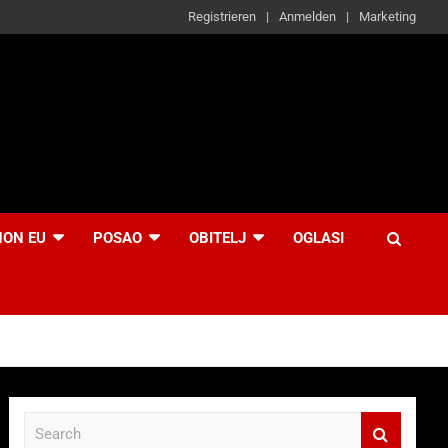
Registrieren
Anmelden
Marketing
NON EU
POSAO
OBITELJ
OGLASI
S
e