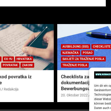
AUSBILDUNG (SSS)
CHECKLISTE
NJEMAČKA
POSAO
EX-YU
HRVATSKA
SAVJETI ZA TRAŽENJE POSLA
POVRATAK
ZAKONI
TRAŽENJE POSLA
kod povratka iz
Checklista za prijavnu
e
dokumentaciju (njem.
Um dir ein o
Bewerbungsunterlagen
4
Redakcija
Geräteinfor
Technologien
20. Oktober 2022
Redakcija
dieser Websi
können besti
Daten auch m