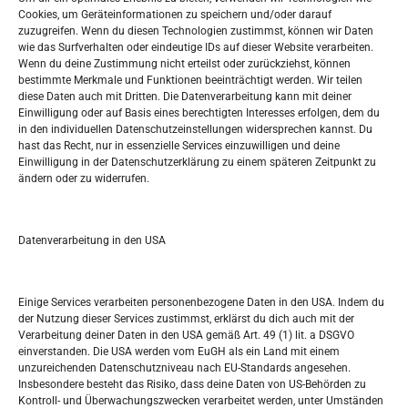
Oglašavanje / Postavite svoj oglas
Cookies, um Geräteinformationen zu speichern und/oder darauf
zuzugreifen. Wenn du diesen Technologien zustimmst, können wir Daten
wie das Surfverhalten oder eindeutige IDs auf dieser Website verarbeiten.
Tko je “Idemo u Svijet – Njemačka?
Wenn du deine Zustimmung nicht erteilst oder zurückziehst, können
bestimmte Merkmale und Funktionen beeinträchtigt werden. Wir teilen
diese Daten auch mit Dritten. Die Datenverarbeitung kann mit deiner
Pretražite stranicu:
Einwilligung oder auf Basis eines berechtigten Interesses erfolgen, dem du
in den individuellen Datenschutzeinstellungen widersprechen kannst. Du
hast das Recht, nur in essenzielle Services einzuwilligen und deine
S
Einwilligung in der Datenschutzerklärung zu einem späteren Zeitpunkt zu
e
ändern oder zu widerrufen.
a
r
Kalendar
c
Datenverarbeitung in den USA
h
AUGUST 2026
M
D
M
D
F
S
S
Einige Services verarbeiten personenbezogene Daten in den USA. Indem du
der Nutzung dieser Services zustimmst, erklärst du dich auch mit der
1
2
Verarbeitung deiner Daten in den USA gemäß Art. 49 (1) lit. a DSGVO
einverstanden. Die USA werden vom EuGH als ein Land mit einem
3
4
5
6
7
8
9
unzureichenden Datenschutzniveau nach EU-Standards angesehen.
Insbesondere besteht das Risiko, dass deine Daten von US-Behörden zu
10
11
12
13
14
15
16
Kontroll- und Überwachungszwecken verarbeitet werden, unter Umständen