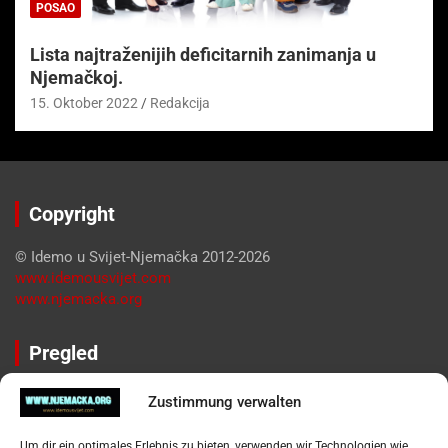
POSAO
Lista najtraženijih deficitarnih zanimanja u
Njemačkoj.
15. Oktober 2022
Redakcija
Copyright
© Idemo u Svijet-Njemačka 2012-2026
www.idemousvijet.com
www.njemacka.org
Pregled
Impressum
Zustimmung verwalten
Datenschutzerklärung
Widerufsbelehrung
Um dir ein optimales Erlebnis zu bieten, verwenden wir Technologien wie