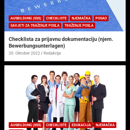
AUSBILDUNG (SSS)
CHECKLISTE
NJEMAČKA
POSAO
SAVJETI ZA TRAŽENJE POSLA
TRAŽENJE POSLA
Checklista za prijavnu dokumentaciju (njem.
Bewerbungsunterlagen)
20. Oktober 2022
Redakcija
AUSBILDUNG (SSS)
CHECKLISTE
EDUKACIJA
NJEMAČKA