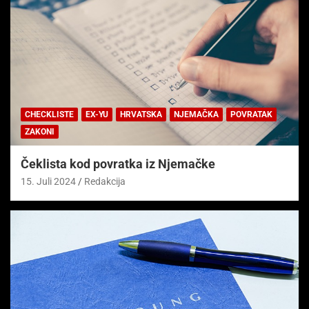
CHECKLISTE
EX-YU
HRVATSKA
NJEMAČKA
POVRATAK
ZAKONI
Čeklista kod povratka iz Njemačke
15. Juli 2024
Redakcija