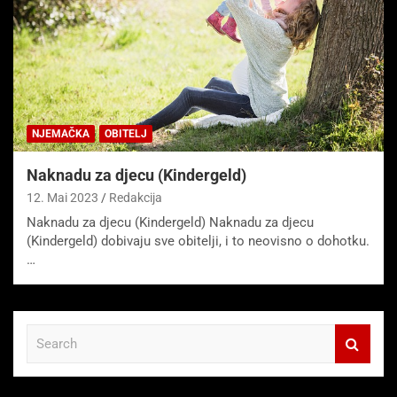
NJEMAČKA
OBITELJ
Naknadu za djecu (Kindergeld)
12. Mai 2023
Redakcija
Naknadu za djecu (Kindergeld) Naknadu za djecu
(Kindergeld) dobivaju sve obitelji, i to neovisno o dohotku.
…
S
e
a
r