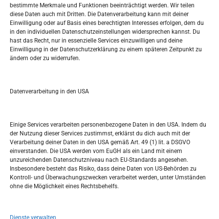
bestimmte Merkmale und Funktionen beeinträchtigt werden. Wir teilen
Tko je “Idemo u Svijet – Njemačka?
diese Daten auch mit Dritten. Die Datenverarbeitung kann mit deiner
Einwilligung oder auf Basis eines berechtigten Interesses erfolgen, dem du
in den individuellen Datenschutzeinstellungen widersprechen kannst. Du
Pretražite stranicu:
hast das Recht, nur in essenzielle Services einzuwilligen und deine
Einwilligung in der Datenschutzerklärung zu einem späteren Zeitpunkt zu
ändern oder zu widerrufen.
S
e
a
r
Datenverarbeitung in den USA
Kalendar
c
h
MAI 2023
Einige Services verarbeiten personenbezogene Daten in den USA. Indem du
der Nutzung dieser Services zustimmst, erklärst du dich auch mit der
M
D
M
D
F
S
S
Verarbeitung deiner Daten in den USA gemäß Art. 49 (1) lit. a DSGVO
einverstanden. Die USA werden vom EuGH als ein Land mit einem
1
2
3
4
5
6
7
unzureichenden Datenschutzniveau nach EU-Standards angesehen.
Insbesondere besteht das Risiko, dass deine Daten von US-Behörden zu
8
9
10
11
12
13
14
Kontroll- und Überwachungszwecken verarbeitet werden, unter Umständen
ohne die Möglichkeit eines Rechtsbehelfs.
15
16
17
18
19
20
21
22
23
24
25
26
27
28
Dienste verwalten