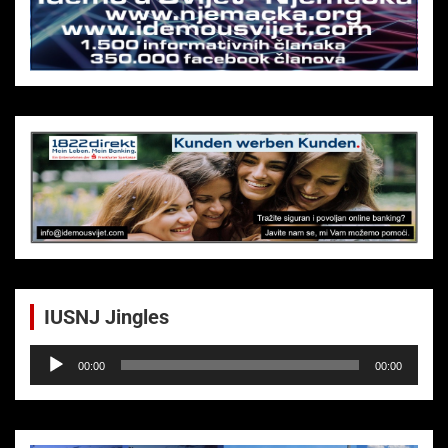
IUSNJ Jingles
Audio-
00:00
00:00
Player