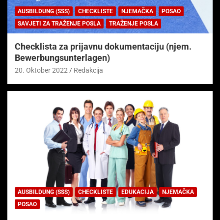
AUSBILDUNG (SSS)
CHECKLISTE
NJEMAČKA
POSAO
SAVJETI ZA TRAŽENJE POSLA
TRAŽENJE POSLA
Checklista za prijavnu dokumentaciju (njem.
Bewerbungsunterlagen)
20. Oktober 2022
Redakcija
AUSBILDUNG (SSS)
CHECKLISTE
EDUKACIJA
NJEMAČKA
POSAO