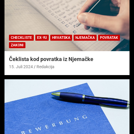
CHECKLISTE
EX-YU
HRVATSKA
NJEMAČKA
POVRATAK
ZAKONI
Čeklista kod povratka iz Njemačke
15. Juli 2024
Redakcija