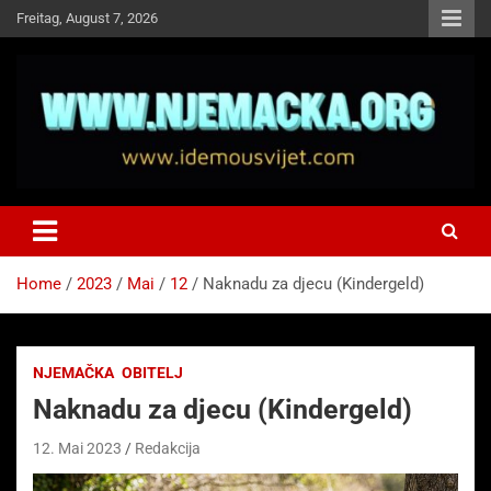
Skip
Freitag, August 7, 2026
to
content
NJEMAČKA
Idemo u Svijet-Njemacka!
Home
2023
Mai
12
Naknadu za djecu (Kindergeld)
NJEMAČKA
OBITELJ
Naknadu za djecu (Kindergeld)
12. Mai 2023
Redakcija