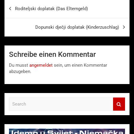
Beitragsnavigation
Roditeljski doplatak (Das Elterngeld)
Dopunski dječji doplatak (Kinderzuschlag)
Schreibe einen Kommentar
Du musst
angemeldet
sein, um einen Kommentar
abzugeben.
S
e
a
r
c
h