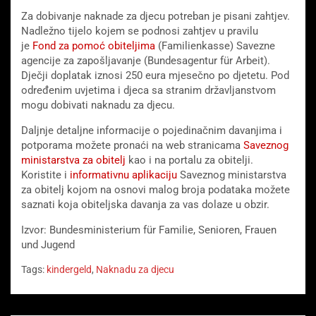
Za dobivanje naknade za djecu potreban je pisani zahtjev.
Nadležno tijelo kojem se podnosi zahtjev u pravilu
je
Fond za pomoć obiteljima
(Familienkasse) Savezne
agencije za zapošljavanje (Bundesagentur für Arbeit).
Dječji doplatak iznosi 250 eura mjesečno po djetetu. Pod
određenim uvjetima i djeca sa stranim državljanstvom
mogu dobivati naknadu za djecu.
Daljnje detaljne informacije o pojedinačnim davanjima i
potporama možete pronaći na web stranicama
Saveznog
ministarstva za obitelj
kao i na portalu za obitelji.
Koristite i
informativnu aplikaciju
Saveznog ministarstva
za obitelj kojom na osnovi malog broja podataka možete
saznati koja obiteljska davanja za vas dolaze u obzir.
Izvor: Bundesministerium für Familie, Senioren, Frauen
und Jugend
Tags:
kindergeld
,
Naknadu za djecu