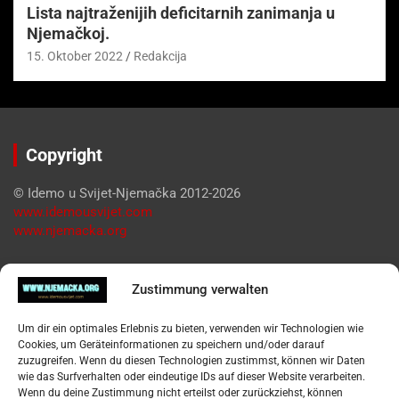
Lista najtraženijih deficitarnih zanimanja u
Njemačkoj.
15. Oktober 2022
Redakcija
Copyright
© Idemo u Svijet-Njemačka 2012-2026
www.idemousvijet.com
www.njemacka.org
Pregled
Zustimmung verwalten
Impressum
Um dir ein optimales Erlebnis zu bieten, verwenden wir Technologien wie
Datenschutzerklärung
Cookies, um Geräteinformationen zu speichern und/oder darauf
Widerufsbelehrung
zuzugreifen. Wenn du diesen Technologien zustimmst, können wir Daten
Oglašavanje / Postavite svoj oglas
wie das Surfverhalten oder eindeutige IDs auf dieser Website verarbeiten.
Wenn du deine Zustimmung nicht erteilst oder zurückziehst, können