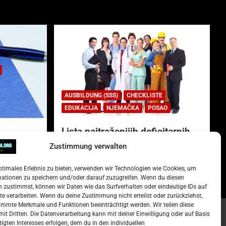
AUSBILDUNG (SSS)
CHECKLISTE
EDUKACIJA
NJEMAČKA
POSAO
Lista najtraženijih deficitarnih
zanimanja u Njemačkoj.
Zustimmung verwalten
)
15. Oktober 2022
Redakcija
ptimales Erlebnis zu bieten, verwenden wir Technologien wie Cookies, um
mationen zu speichern und/oder darauf zuzugreifen. Wenn du diesen
 zustimmst, können wir Daten wie das Surfverhalten oder eindeutige IDs auf
te verarbeiten. Wenn du deine Zustimmung nicht erteilst oder zurückziehst,
mmte Merkmale und Funktionen beeinträchtigt werden. Wir teilen diese
it Dritten. Die Datenverarbeitung kann mit deiner Einwilligung oder auf Basis
tigten Interesses erfolgen, dem du in den individuellen