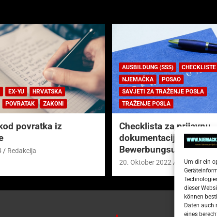
AUSBILDUNG (SSS)
CHECKLISTE
NJEMAČKA
POSAO
EX-YU
HRVATSKA
SAVJETI ZA TRAŽENJE POSLA
POVRATAK
ZAKONI
TRAŽENJE POSLA
kod povratka iz
Checklista za prijavnu
e
dokumentaciju (njem.
Bewerbungsunterlagen
4
Redakcija
Um dir ein o
20. Oktober 2022
Redakcija
Geräteinfor
Technologien
dieser Websi
können besti
Daten auch m
eines berech