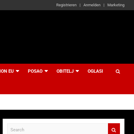
Registrieren
Anmelden
Marketing
NON EU
POSAO
OBITELJ
OGLASI
S
e