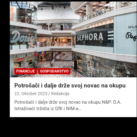
FINANCIJE
GOSPODARSTVO
Potrošači i dalje drže svoj novac na okupu
22. Oktober 2023
Redakcija
Potrošači i dalje drže svoj novac na okupu N&P: D.A.
Istraživači tržišta iz GfK i NIM-a…