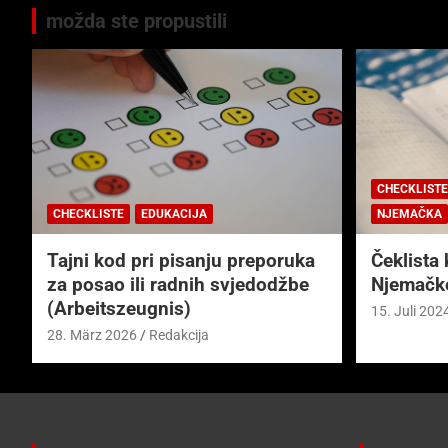
možda ste propustili
CHECKLISTE
CHECKLISTE
EDUKACIJA
NJEMAČKA
Tajni kod pri pisanju preporuka
Čeklista 
za posao ili radnih svjedodžbe
Njemačk
(Arbeitszeugnis)
15. Juli 202
28. März 2026
Redakcija