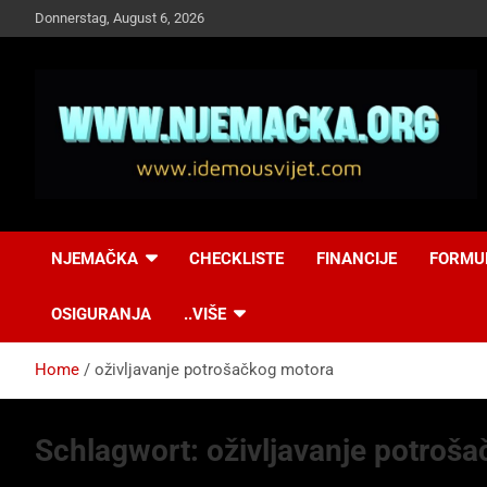
Skip
Donnerstag, August 6, 2026
to
content
NJEMAČKA
Idemo u Svijet-
NJEMAČKA
CHECKLISTE
FINANCIJE
FORMU
Njemacka!
OSIGURANJA
..VIŠE
Home
oživljavanje potrošačkog motora
Schlagwort:
oživljavanje potroš