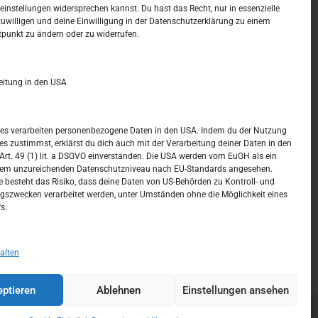
t –
Kalendar
instellungen widersprechen kannst. Du hast das Recht, nur in essenzielle
zuwilligen und deine Einwilligung in der Datenschutzerklärung zu einem
tpunkt zu ändern oder zu widerrufen.
AUGUST 2026
M
D
M
D
F
S
S
eitung in den USA
1
2
3
4
5
6
7
8
9
ices verarbeiten personenbezogene Daten in den USA. Indem du der Nutzung
ces zustimmst, erklärst du dich auch mit der Verarbeitung deiner Daten in den
10
11
12
13
14
15
16
t. 49 (1) lit. a DSGVO einverstanden. Die USA werden vom EuGH als ein
nem unzureichenden Datenschutzniveau nach EU-Standards angesehen.
17
18
19
20
21
22
23
 besteht das Risiko, dass deine Daten von US-Behörden zu Kontroll- und
szwecken verarbeitet werden, unter Umständen ohne die Möglichkeit eines
24
25
26
27
28
29
30
s.
31
« Juli
alten
ptieren
Ablehnen
Einstellungen ansehen