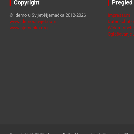
Copyright
Pregled
© Idemo u Svijet-Njemačka 2012-2026
Impressum
www.idemousvijet.com
Datenschutze
www.njemacka.org
Widerufsbele
Oglašavanje /