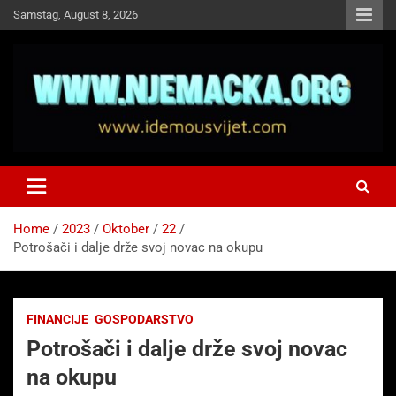
Skip
Samstag, August 8, 2026
to
content
NJEMAČKA
Idemo u Svijet-Njemacka!
Home
2023
Oktober
22
Potrošači i dalje drže svoj novac na okupu
FINANCIJE
GOSPODARSTVO
Potrošači i dalje drže svoj novac
na okupu