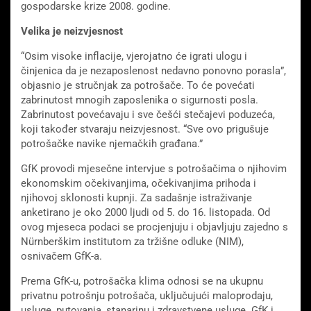
gospodarske krize 2008. godine.
Velika je neizvjesnost
“Osim visoke inflacije, vjerojatno će igrati ulogu i
činjenica da je nezaposlenost nedavno ponovno porasla”,
objasnio je stručnjak za potrošače. To će povećati
zabrinutost mnogih zaposlenika o sigurnosti posla.
Zabrinutost povećavaju i sve češći stečajevi poduzeća,
koji također stvaraju neizvjesnost. “Sve ovo prigušuje
potrošačke navike njemačkih građana.”
GfK provodi mjesečne intervjue s potrošačima o njihovim
ekonomskim očekivanjima, očekivanjima prihoda i
njihovoj sklonosti kupnji. Za sadašnje istraživanje
anketirano je oko 2000 ljudi od 5. do 16. listopada. Od
ovog mjeseca podaci se procjenjuju i objavljuju zajedno s
Nürnberškim institutom za tržišne odluke (NIM),
osnivačem GfK-a.
Prema GfK-u, potrošačka klima odnosi se na ukupnu
privatnu potrošnju potrošača, uključujući maloprodaju,
usluge, putovanja, stanarinu i zdravstvene usluge. GfK i