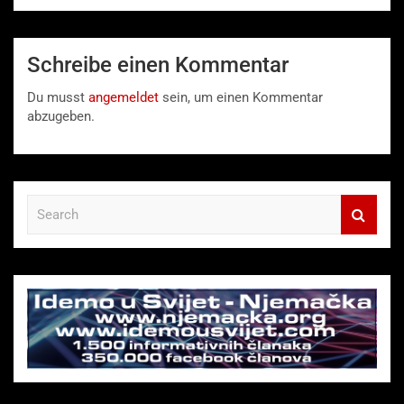
Schreibe einen Kommentar
Du musst
angemeldet
sein, um einen Kommentar
abzugeben.
S
e
a
r
c
h