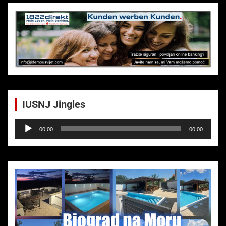
IUSNJ Jingles
Audio-
00:00
00:00
Player