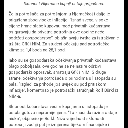
Sklonost Nijemaca kupnji ostaje prigušena.
Želja potrošača za potrošnjom u Njemačkoj i dalje je
prigušena zbog visoke inflacije. “Iznad svega, visoke
cijene hrane slabe kupovnu moć privatnih kućanstava i
osiguravaju da privatna potrošnja ove godine neće
podržati gospodarstvo”, objašnjavaju tvrtke za istraživanje
tržišta GfK i NIM. Za studeni očekuju pad potrošačke
klime za 1,4 boda na 28,1 bod.
Iako su se gospodarska očekivanja privatnih kućanstava
blago poboljšala, ove godine se ne nazire održivi
gospodarski oporavak, smatraju GfK i NIM. S druge
strane, očekivanja potrošača o prihodima u listopadu su
pala. “Izgledi za prihode još uvijek su pod pritiskom
inflacije”, komentirao je potrošački stručnjak Rolf Bürkl iz
NIM-a.
Sklonost kućanstava većim kupnjama u listopadu je
ostala gotovo nepromijenjena. “To znači da razina ostaje
niska”, objasnio je Bürkl. Niža vrijednost sklonosti
potrošnji zadnji put je izmjerena tijekom financijske i