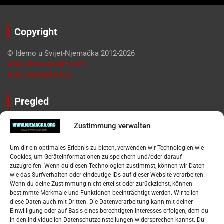
Copyright
© Idemo u Svijet-Njemačka 2012-2026
www.idemousvijet.com
www.njemacka.org
Pregled
Impressum
Zustimmung verwalten
Datenschutzerklärung
Widerufsbelehrung
Um dir ein optimales Erlebnis zu bieten, verwenden wir Technologien wie
Oglašavanje / Postavite svoj oglas
Cookies, um Geräteinformationen zu speichern und/oder darauf
zuzugreifen. Wenn du diesen Technologien zustimmst, können wir Daten
wie das Surfverhalten oder eindeutige IDs auf dieser Website verarbeiten.
Tko je “Idemo u Svijet – Njemačka?
Wenn du deine Zustimmung nicht erteilst oder zurückziehst, können
bestimmte Merkmale und Funktionen beeinträchtigt werden. Wir teilen
diese Daten auch mit Dritten. Die Datenverarbeitung kann mit deiner
Pretražite stranicu:
Einwilligung oder auf Basis eines berechtigten Interesses erfolgen, dem du
in den individuellen Datenschutzeinstellungen widersprechen kannst. Du