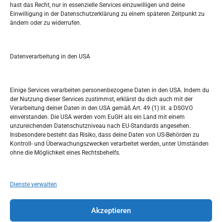
hast das Recht, nur in essenzielle Services einzuwilligen und deine
S
Einwilligung in der Datenschutzerklärung zu einem späteren Zeitpunkt zu
e
ändern oder zu widerrufen.
a
r
Kalendar
c
Datenverarbeitung in den USA
h
OKTOBER 2023
M
D
M
D
F
S
S
Einige Services verarbeiten personenbezogene Daten in den USA. Indem du
der Nutzung dieser Services zustimmst, erklärst du dich auch mit der
1
Verarbeitung deiner Daten in den USA gemäß Art. 49 (1) lit. a DSGVO
einverstanden. Die USA werden vom EuGH als ein Land mit einem
2
3
4
5
6
7
8
unzureichenden Datenschutzniveau nach EU-Standards angesehen.
Insbesondere besteht das Risiko, dass deine Daten von US-Behörden zu
9
10
11
12
13
14
15
Kontroll- und Überwachungszwecken verarbeitet werden, unter Umständen
ohne die Möglichkeit eines Rechtsbehelfs.
16
17
18
19
20
21
22
23
24
25
26
27
28
29
Dienste verwalten
30
31
Akzeptieren
« Sep.
Nov. »