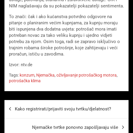
NIM naglašavaju da su pokazatelji pokazatelji sentimenta.
To znači: čak i ako kućanstva potvrdno odgovore na
pitanje o planiranim većim kupnjama, za kupnju moraju
biti ispunjena dva dodatna uvjeta: potrošač mora imati
potreban novac za tako veliku kupnju i ujedno vidjeti
potrebu za njom. Osim toga, radi se zapravo isključivo o
trajnim robama široke potrošnje, koje zahtijevaju i veći
proračun, ističu u zavodima.
Izvor: ntv.de
Tags:
konzum
,
Njemačka
,
oživljavanje potrošačkog motora
,
potrošačka klima
Beitragsnavigation
Kako registrirati/prijaviti svoju tvrtku/djelatnost?
Njemačke tvrtke ponovno zapošljavaju više