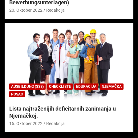
Bewerbungsunterlagen)
20. Oktober 2022
Redakcija
AUSBILDUNG (SSS)
CHECKLISTE
EDUKACIJA
NJEMAČKA
POSAO
Lista najtraženijih deficitarnih zanimanja u
Njemačkoj.
15. Oktober 2022
Redakcija