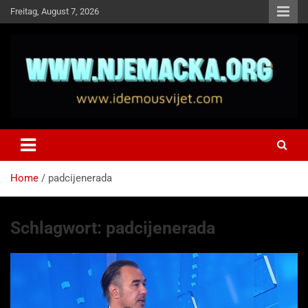
Skip
Freitag, August 7, 2026
to
content
NJEMAČKA
Idemo u Svijet-Njemacka!
Home
padcijenerada
Schlagwort:
padcijenerada