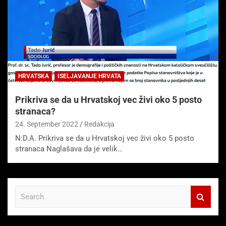
HRVATSKA
ISELJAVANJE HRVATA
Prikriva se da u Hrvatskoj vec živi oko 5 posto
stranaca?
24. September 2022
Redakcija
N:D.A. Prikriva se da u Hrvatskoj vec živi oko 5 posto
stranaca Naglašava da je velik…
S
e
a
r