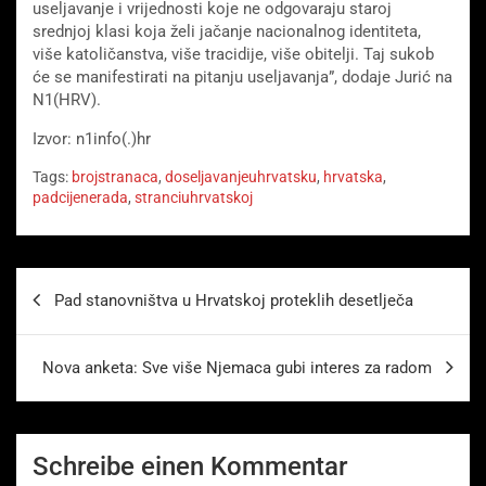
useljavanje i vrijednosti koje ne odgovaraju staroj
srednjoj klasi koja želi jačanje nacionalnog identiteta,
više katoličanstva, više tracidije, više obitelji. Taj sukob
će se manifestirati na pitanju useljavanja”, dodaje Jurić na
N1(HRV).
Izvor: n1info(.)hr
Tags:
brojstranaca
,
doseljavanjeuhrvatsku
,
hrvatska
,
padcijenerada
,
stranciuhrvatskoj
Beitragsnavigation
Pad stanovništva u Hrvatskoj proteklih desetlječa
Nova anketa: Sve više Njemaca gubi interes za radom
Schreibe einen Kommentar