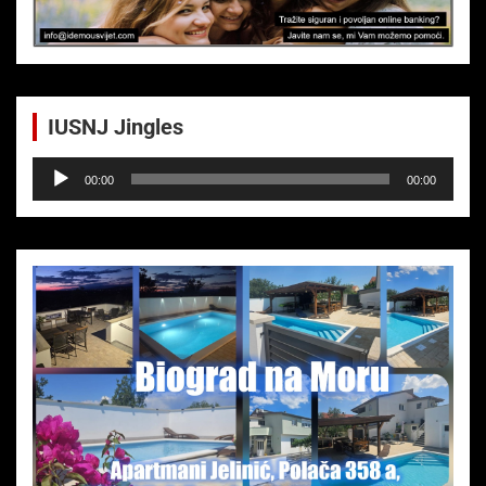
IUSNJ Jingles
Audio-
00:00
00:00
Player