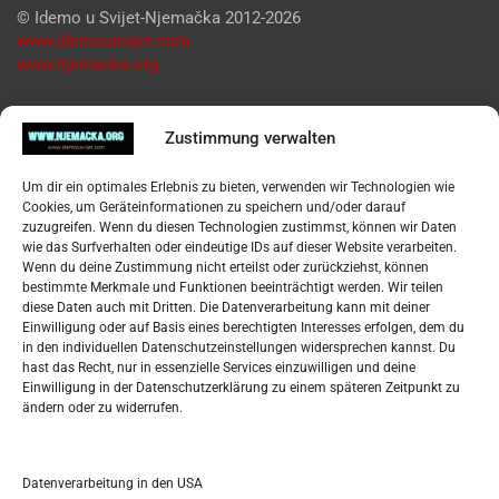
© Idemo u Svijet-Njemačka 2012-2026
www.idemousvijet.com
www.njemacka.org
Pregled
Zustimmung verwalten
Impressum
Um dir ein optimales Erlebnis zu bieten, verwenden wir Technologien wie
Datenschutzerklärung
Cookies, um Geräteinformationen zu speichern und/oder darauf
Widerufsbelehrung
zuzugreifen. Wenn du diesen Technologien zustimmst, können wir Daten
Oglašavanje / Postavite svoj oglas
wie das Surfverhalten oder eindeutige IDs auf dieser Website verarbeiten.
Wenn du deine Zustimmung nicht erteilst oder zurückziehst, können
bestimmte Merkmale und Funktionen beeinträchtigt werden. Wir teilen
Tko je “Idemo u Svijet – Njemačka?
diese Daten auch mit Dritten. Die Datenverarbeitung kann mit deiner
Einwilligung oder auf Basis eines berechtigten Interesses erfolgen, dem du
in den individuellen Datenschutzeinstellungen widersprechen kannst. Du
Pretražite stranicu:
hast das Recht, nur in essenzielle Services einzuwilligen und deine
Einwilligung in der Datenschutzerklärung zu einem späteren Zeitpunkt zu
ändern oder zu widerrufen.
S
e
a
r
Datenverarbeitung in den USA