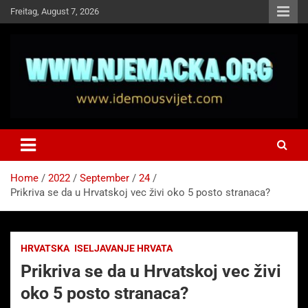
Skip
Freitag, August 7, 2026
to
content
NJEMAČKA
Idemo u Svijet-Njemacka!
Home
2022
September
24
Prikriva se da u Hrvatskoj vec živi oko 5 posto stranaca?
HRVATSKA
ISELJAVANJE HRVATA
Prikriva se da u Hrvatskoj vec živi
oko 5 posto stranaca?