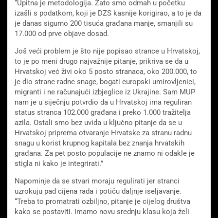
“Upitna je metodologija. Zato smo odmah u početku
izašli s podatkom, koji je DZS kasnije korigirao, a to je da
je danas sigurno 200 tisuća građana manje, smanjili su
17.000 od prve objave dosad.
Još veći problem je što nije popisao strance u Hrvatskoj,
to je po meni drugo najvažnije pitanje, prikriva se da u
Hrvatskoj već živi oko 5 posto stranaca, oko 200.000, to
je dio strane radne snage, bogati europski umirovljenici,
migranti i ne računajući izbjeglice iz Ukrajine. Sam MUP
nam je u siječnju potvrdio da u Hrvatskoj ima reguliran
status stranca 102.000 građana i preko 1.000 tražitelja
azila. Ostali smo bez uvida u ključno pitanje da se u
Hrvatskoj priprema otvaranje Hrvatske za stranu radnu
snagu u korist krupnog kapitala bez znanja hrvatskih
građana. Za pet posto populacije ne znamo ni odakle je
stigla ni kako je integrirati.”
Napominje da se stvari moraju regulirati jer stranci
uzrokuju pad cijena rada i potiču daljnje iseljavanje.
“Treba to promatrati ozbiljno, pitanje je cijelog društva
kako se postaviti. Imamo novu srednju klasu koja želi