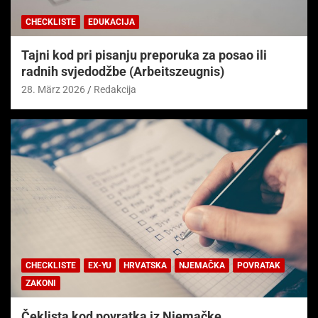
CHECKLISTE
EDUKACIJA
Tajni kod pri pisanju preporuka za posao ili
radnih svjedodžbe (Arbeitszeugnis)
28. März 2026
Redakcija
CHECKLISTE
EX-YU
HRVATSKA
NJEMAČKA
POVRATAK
ZAKONI
Čeklista kod povratka iz Njemačke