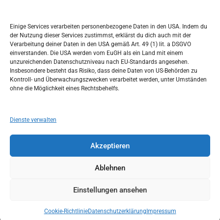
Kalendar
c
h
SEPTEMBER 2022
Einige Services verarbeiten personenbezogene Daten in den USA. Indem du
der Nutzung dieser Services zustimmst, erklärst du dich auch mit der
M
D
M
D
F
S
S
Verarbeitung deiner Daten in den USA gemäß Art. 49 (1) lit. a DSGVO
einverstanden. Die USA werden vom EuGH als ein Land mit einem
1
2
3
4
unzureichenden Datenschutzniveau nach EU-Standards angesehen.
Insbesondere besteht das Risiko, dass deine Daten von US-Behörden zu
5
6
7
8
9
10
11
Kontroll- und Überwachungszwecken verarbeitet werden, unter Umständen
ohne die Möglichkeit eines Rechtsbehelfs.
12
13
14
15
16
17
18
19
20
21
22
23
24
25
Dienste verwalten
26
27
28
29
30
Akzeptieren
« Aug.
Okt. »
Ablehnen
Einstellungen ansehen
Copyright © 2026
Idemo u Svijet-Njemacka!
Theme by:
Theme Horse
Proudly Powered by:
WordPress
Cookie-Richtlinie
Datenschutzerklärung
Impressum