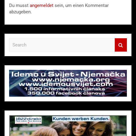
Du musst
angemeldet
sein, um einen Kommentar
abzugeben.
S
e
a
r
c
h