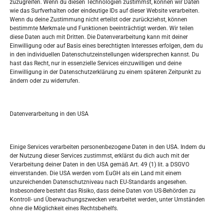
zuzugreifen. Wenn du diesen Technologien zustimmst, können wir Daten
wie das Surfverhalten oder eindeutige IDs auf dieser Website verarbeiten.
Tko je “Idemo u Svijet – Njemačka?
Wenn du deine Zustimmung nicht erteilst oder zurückziehst, können
bestimmte Merkmale und Funktionen beeinträchtigt werden. Wir teilen
diese Daten auch mit Dritten. Die Datenverarbeitung kann mit deiner
Pretražite stranicu:
Einwilligung oder auf Basis eines berechtigten Interesses erfolgen, dem du
in den individuellen Datenschutzeinstellungen widersprechen kannst. Du
hast das Recht, nur in essenzielle Services einzuwilligen und deine
S
Einwilligung in der Datenschutzerklärung zu einem späteren Zeitpunkt zu
e
ändern oder zu widerrufen.
a
r
Kalendar
c
Datenverarbeitung in den USA
h
AUGUST 2026
M
D
M
D
F
S
S
Einige Services verarbeiten personenbezogene Daten in den USA. Indem du
der Nutzung dieser Services zustimmst, erklärst du dich auch mit der
1
2
Verarbeitung deiner Daten in den USA gemäß Art. 49 (1) lit. a DSGVO
einverstanden. Die USA werden vom EuGH als ein Land mit einem
3
4
5
6
7
8
9
unzureichenden Datenschutzniveau nach EU-Standards angesehen.
Insbesondere besteht das Risiko, dass deine Daten von US-Behörden zu
10
11
12
13
14
15
16
Kontroll- und Überwachungszwecken verarbeitet werden, unter Umständen
ohne die Möglichkeit eines Rechtsbehelfs.
17
18
19
20
21
22
23