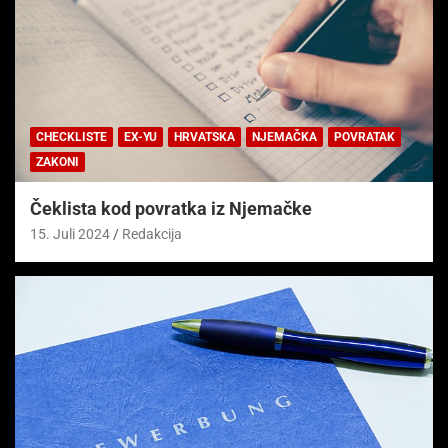
CHECKLISTE
EX-YU
HRVATSKA
NJEMAČKA
POVRATAK
ZAKONI
Čeklista kod povratka iz Njemačke
15. Juli 2024
Redakcija