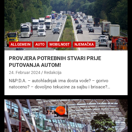
ALLGEMEIN
AUTO
MOBILNOST
NJEMAČKA
PROVJERA POTREBNIH STVARI PRIJE
PUTOVANJA AUTOM!
24. Februar 2024
Redakcija
N&P:D.A. – autohladnjak ima dosta vode? – gorivo
natoceno? – dovoljno tekucine za sajbu i brisace?…