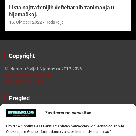
Lista najtraženijih deficitarnih zanimanja u
Njemačkoj.
15. Oktober 2022
Redakcija
Copyright
© Idemo u Svijet-Njemačka 2012-2026
www.idemousvijet.com
www.njemacka.org
Pregled
Impressum
Zustimmung verwalten
Datenschutzerklärung
Widerufsbelehrung
Um dir ein optimales Erlebnis zu bieten, verwenden wir Technologien wie
Oglašavanje / Postavite svoj oglas
Cookies, um Geräteinformationen zu speichern und/oder darauf