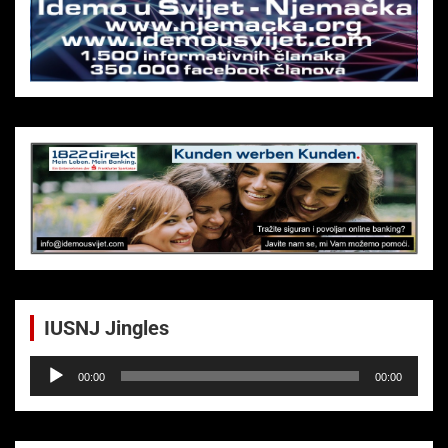
h
IUSNJ Jingles
Audio-
00:00
00:00
Player