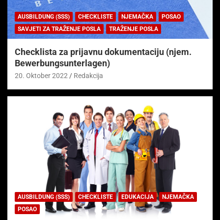
AUSBILDUNG (SSS)
CHECKLISTE
NJEMAČKA
POSAO
SAVJETI ZA TRAŽENJE POSLA
TRAŽENJE POSLA
Checklista za prijavnu dokumentaciju (njem.
Bewerbungsunterlagen)
20. Oktober 2022
Redakcija
AUSBILDUNG (SSS)
CHECKLISTE
EDUKACIJA
NJEMAČKA
POSAO