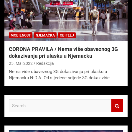
MOBILNOST
NJEMAČKA
OBITELJ
CORONA PRAVILA / Nema više obaveznog 3G
dokazivanja pri ulasku u Njemacku
25. Mai 2022
Redakcija
Nema više obaveznog 3G dokazivanja pri ulasku u
Njemacku N:D.A. Od sljedeće srijede 3G dokaz više…
S
e
a
r
c