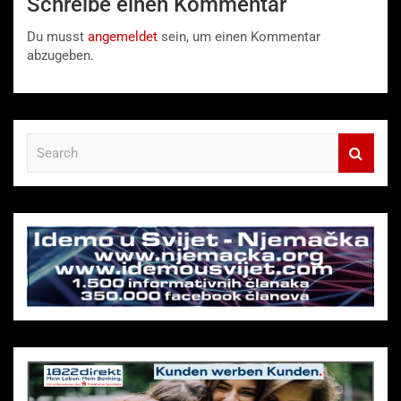
Schreibe einen Kommentar
Du musst
angemeldet
sein, um einen Kommentar
abzugeben.
S
e
a
r
c
h