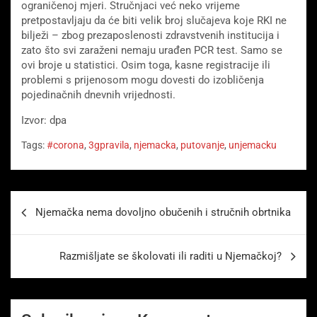
ograničenoj mjeri. Stručnjaci već neko vrijeme
pretpostavljaju da će biti velik broj slučajeva koje RKI ne
bilježi – zbog prezaposlenosti zdravstvenih institucija i
zato što svi zaraženi nemaju urađen PCR test. Samo se
ovi broje u statistici. Osim toga, kasne registracije ili
problemi s prijenosom mogu dovesti do izobličenja
pojedinačnih dnevnih vrijednosti.
Izvor: dpa
Tags:
#corona
,
3gpravila
,
njemacka
,
putovanje
,
unjemacku
Beitragsnavigation
Njemačka nema dovoljno obučenih i stručnih obrtnika
Razmišljate se školovati ili raditi u Njemačkoj?