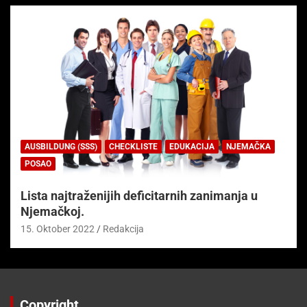
AUSBILDUNG (SSS)
CHECKLISTE
EDUKACIJA
NJEMAČKA
POSAO
Lista najtraženijih deficitarnih zanimanja u
Njemačkoj.
15. Oktober 2022
Redakcija
Copyright