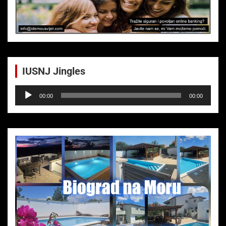
IUSNJ Jingles
Audio-
00:00
00:00
Player