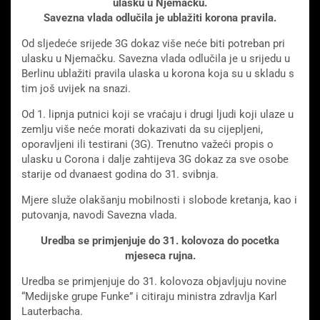
ulasku u Njemačku.
Savezna vlada odlučila je ublažiti korona pravila.
Od sljedeće srijede 3G dokaz više neće biti potreban pri
ulasku u Njemačku. Savezna vlada odlučila je u srijedu u
Berlinu ublažiti pravila ulaska u korona koja su u skladu s
tim još uvijek na snazi.
Od 1. lipnja putnici koji se vraćaju i drugi ljudi koji ulaze u
zemlju više neće morati dokazivati ​​da su cijepljeni,
oporavljeni ili testirani (3G). Trenutno važeći propis o
ulasku u Corona i dalje zahtijeva 3G dokaz za sve osobe
starije od dvanaest godina do 31. svibnja.
Mjere služe olakšanju mobilnosti i slobode kretanja, kao i
putovanja, navodi Savezna vlada.
Uredba se primjenjuje do 31. kolovoza do pocetka
mjeseca rujna.
Uredba se primjenjuje do 31. kolovoza objavljuju novine
“Medijske grupe Funke” i citiraju ministra zdravlja Karl
Lauterbacha.