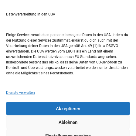
r
Kalendar
c
Datenverarbeitung in den USA
h
MAI 2022
M
D
M
D
F
S
S
Einige Services verarbeiten personenbezogene Daten in den USA. Indem du
der Nutzung dieser Services zustimmst, erklärst du dich auch mit der
1
Verarbeitung deiner Daten in den USA gemäß Art. 49 (1) lit. a DSGVO
einverstanden. Die USA werden vom EuGH als ein Land mit einem
2
3
4
5
6
7
8
unzureichenden Datenschutzniveau nach EU-Standards angesehen.
Insbesondere besteht das Risiko, dass deine Daten von US-Behörden zu
9
10
11
12
13
14
15
Kontroll- und Überwachungszwecken verarbeitet werden, unter Umständen
ohne die Möglichkeit eines Rechtsbehelfs.
16
17
18
19
20
21
22
23
24
25
26
27
28
29
Dienste verwalten
30
31
Akzeptieren
« Apr.
Juni »
Ablehnen
Einstellungen ansehen