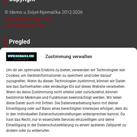
© Idemo u Svijet-Njemačka 2012-2026
www.idemousvijet.com
www.njemacka.org
Pregled
Impressum
Zustimmung verwalten
Datenschutzerklärung
Widerufsbelehrung
Um dir ein optimales Erlebnis zu bieten, verwenden wir Technologien wie
Oglašavanje / Postavite svoj oglas
Cookies, um Geräteinformationen zu speichern und/oder darauf
zuzugreifen. Wenn du diesen Technologien zustimmst, können wir Daten
wie das Surfverhalten oder eindeutige IDs auf dieser Website verarbeiten.
Tko je “Idemo u Svijet – Njemačka?
Wenn du deine Zustimmung nicht erteilst oder zurückziehst, können
bestimmte Merkmale und Funktionen beeinträchtigt werden. Wir teilen
diese Daten auch mit Dritten. Die Datenverarbeitung kann mit deiner
Pretražite stranicu:
Einwilligung oder auf Basis eines berechtigten Interesses erfolgen, dem du
in den individuellen Datenschutzeinstellungen widersprechen kannst. Du
hast das Recht, nur in essenzielle Services einzuwilligen und deine
S
Einwilligung in der Datenschutzerklärung zu einem späteren Zeitpunkt zu
e
ändern oder zu widerrufen.
a