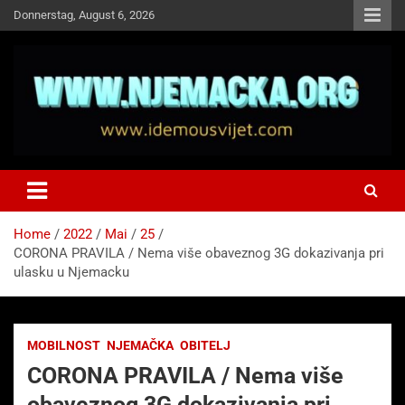
Skip
Donnerstag, August 6, 2026
to
content
NJEMAČKA
Idemo u Svijet-Njemacka!
Home
2022
Mai
25
CORONA PRAVILA / Nema više obaveznog 3G dokazivanja pri
ulasku u Njemacku
MOBILNOST
NJEMAČKA
OBITELJ
CORONA PRAVILA / Nema više
obaveznog 3G dokazivanja pri