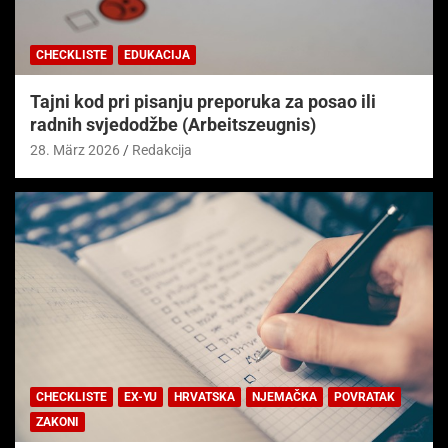
CHECKLISTE
EDUKACIJA
Tajni kod pri pisanju preporuka za posao ili
radnih svjedodžbe (Arbeitszeugnis)
28. März 2026
Redakcija
CHECKLISTE
EX-YU
HRVATSKA
NJEMAČKA
POVRATAK
ZAKONI