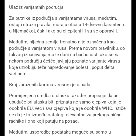
Ulaz iz varijantnih područja
Za putnike iz područja s varijantama virusa, međutim,
ostaju stroža pravila: moraju otići u 14-dnevnu karantenu
u Njemačkoj, čak i ako su cijepljeni ili su se oporavili.
Međutim, nijedna zemlja trenutno nije označena kao
područje s varijantom virusa. Prema novom pravilniku, do
takvog izbacivanja može doći i u budućnosti ako se na
nekom području češće javljaju poznate varijante virusa
koje uzrokuju teže napredovanje bolesti, poput delta
varijante.
Broj zaraženih korona virusom je u padu
Promijenjena uredba o ulasku također propisuje da će
ubuduće pri ulasku biti priznata ne samo cjepiva koja je
odobrila EU, već i sva cjepiva koja je odobrila WHO. Ističe
se da je to između ostalog relevantno za prekogranične
radnike i one koji putuju na posao.
Međutim, usporedbe podataka moguće su samo u