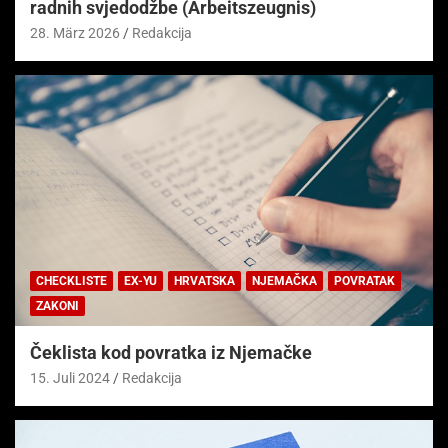
radnih svjedodžbe (Arbeitszeugnis)
28. März 2026
Redakcija
CHECKLISTE
EX-YU
HRVATSKA
NJEMAČKA
POVRATAK
ZAKONI
Čeklista kod povratka iz Njemačke
15. Juli 2024
Redakcija