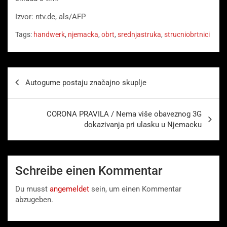
Izvor: ntv.de, als/AFP
Tags:
handwerk
,
njemacka
,
obrt
,
srednjastruka
,
strucniobrtnici
Beitragsnavigation
Autogume postaju značajno skuplje
CORONA PRAVILA / Nema više obaveznog 3G
dokazivanja pri ulasku u Njemacku
Schreibe einen Kommentar
Du musst
angemeldet
sein, um einen Kommentar
abzugeben.