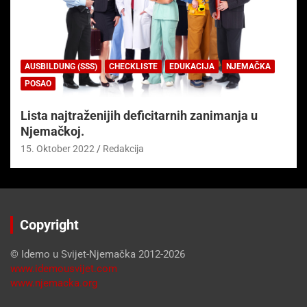
AUSBILDUNG (SSS)
CHECKLISTE
EDUKACIJA
NJEMAČKA
POSAO
Lista najtraženijih deficitarnih zanimanja u
Njemačkoj.
15. Oktober 2022
Redakcija
Copyright
© Idemo u Svijet-Njemačka 2012-2026
www.idemousvijet.com
www.njemacka.org