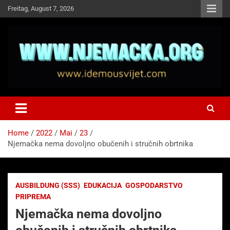
Skip
Freitag, August 7, 2026
to
content
NJEMAČKA
Idemo u Svijet-Njemacka!
Home
2022
Mai
23
Njemačka nema dovoljno obučenih i stručnih obrtnika
AUSBILDUNG (SSS)
EDUKACIJA
GOSPODARSTVO
PRIPREMA
Njemačka nema dovoljno