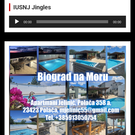
IUSNJ Jingles
Audio-
00:00
00:00
Player