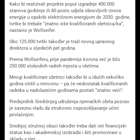
Kako bi realizirali projekte poput izgradnje 400.000
stanova godišnje ili 80 posto udjela obnovljivih izvora
energije u opskrbi električnom energijom do 2030. godine,
tvrtke bi trebale “znatno više kvalificiranih obrtnica/ka”,
nastavio je Wollseifer.
Oko 125.000 tvrtki također je traži novog upravnog
direktora u sljedećih pet godina.
Prema Wollseiferu, prije pandemije korona već je bilo
250.000 slobodnih radnih mjesta u obrtima.
Mnogi kvalificirani obrtnici također bi u idućih nekoliko
godina otišli u mirovinu – pa će nedostatak kvalificiranih
radnika u nadolazećim godinama postati “znatno veći”.
Predsjednik Središnjeg udruženja njemačkih obrta pozvao
je saveznu vladu da strukovno osposobljavanje učini
privlačnijim.
Srednjoj stručnoj obuci također treba dati isti financijski
status kao i akademskoj izobrazbi i biti promovirani u
skladu s tim.