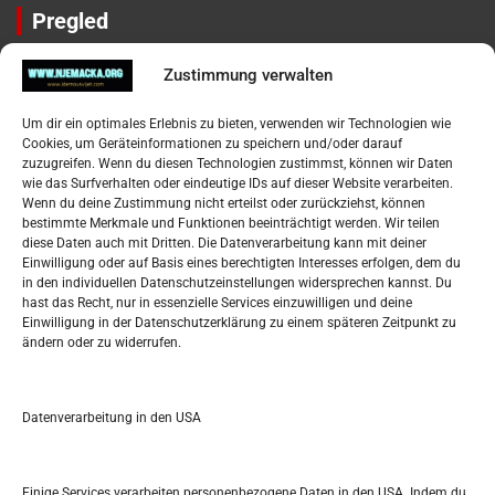
Pregled
Impressum
Zustimmung verwalten
Datenschutzerklärung
Widerufsbelehrung
Um dir ein optimales Erlebnis zu bieten, verwenden wir Technologien wie
Oglašavanje / Postavite svoj oglas
Cookies, um Geräteinformationen zu speichern und/oder darauf
zuzugreifen. Wenn du diesen Technologien zustimmst, können wir Daten
wie das Surfverhalten oder eindeutige IDs auf dieser Website verarbeiten.
Tko je “Idemo u Svijet – Njemačka?
Wenn du deine Zustimmung nicht erteilst oder zurückziehst, können
bestimmte Merkmale und Funktionen beeinträchtigt werden. Wir teilen
diese Daten auch mit Dritten. Die Datenverarbeitung kann mit deiner
Pretražite stranicu:
Einwilligung oder auf Basis eines berechtigten Interesses erfolgen, dem du
in den individuellen Datenschutzeinstellungen widersprechen kannst. Du
hast das Recht, nur in essenzielle Services einzuwilligen und deine
S
Einwilligung in der Datenschutzerklärung zu einem späteren Zeitpunkt zu
e
ändern oder zu widerrufen.
a
r
Kalendar
c
Datenverarbeitung in den USA
h
MAI 2022
M
D
M
D
F
S
S
Einige Services verarbeiten personenbezogene Daten in den USA. Indem du