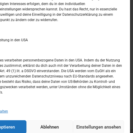
tigten Interesses erfolgen, dem du in den individuellen
t –
Kalendar
instellungen widersprechen kannst. Du hast das Recht, nur in essenzielle
zuwilligen und deine Einwilligung in der Datenschutzerklärung zu einem
tpunkt zu ändern oder zu widerrufen.
MAI 2022
M
D
M
D
F
S
S
eitung in den USA
1
2
3
4
5
6
7
8
ices verarbeiten personenbezogene Daten in den USA. Indem du der Nutzung
ces zustimmst, erklärst du dich auch mit der Verarbeitung deiner Daten in den
9
10
11
12
13
14
15
t. 49 (1) lit. a DSGVO einverstanden. Die USA werden vom EuGH als ein
nem unzureichenden Datenschutzniveau nach EU-Standards angesehen.
16
17
18
19
20
21
22
 besteht das Risiko, dass deine Daten von US-Behörden zu Kontroll- und
szwecken verarbeitet werden, unter Umständen ohne die Möglichkeit eines
23
24
25
26
27
28
29
s.
30
31
« Apr.
Juni »
alten
ptieren
Ablehnen
Einstellungen ansehen