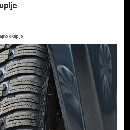
uplje
ajno skuplje