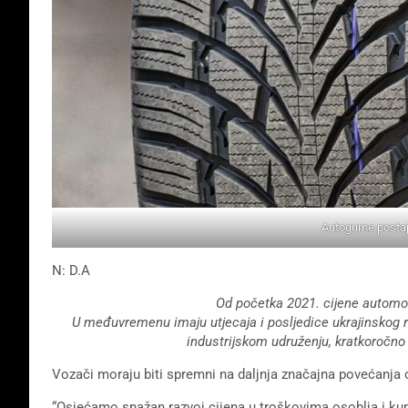
Autogume postaj
N: D.A
Od početka 2021. cijene automo
U međuvremenu imaju utjecaja i posljedice ukrajinskog ra
industrijskom udruženju, kratkoročno 
Vozači moraju biti spremni na daljnja značajna povećanja 
“Osjećamo snažan razvoj cijena u troškovima osoblja i kup