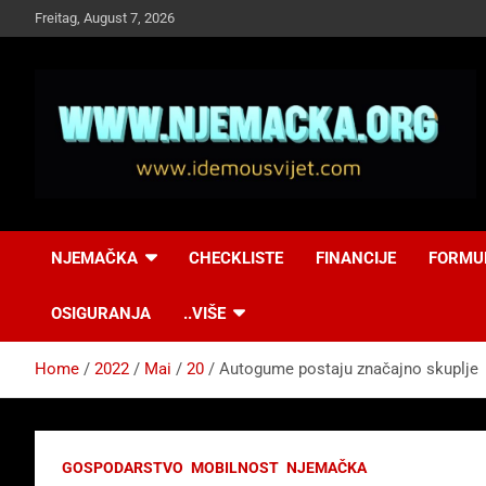
Skip
Freitag, August 7, 2026
to
content
NJEMAČKA
Idemo u Svijet-
NJEMAČKA
CHECKLISTE
FINANCIJE
FORMU
Njemacka!
OSIGURANJA
..VIŠE
Home
2022
Mai
20
Autogume postaju značajno skuplje
GOSPODARSTVO
MOBILNOST
NJEMAČKA