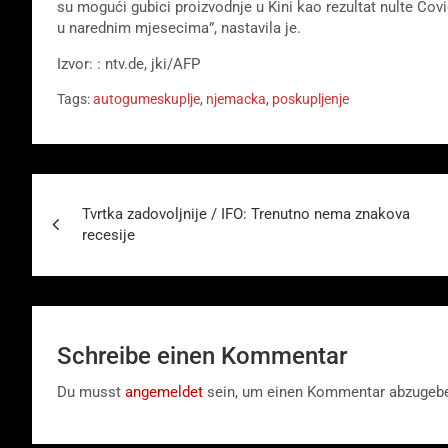
su mogući gubici proizvodnje u Kini kao rezultat nulte Covid
u narednim mjesecima”, nastavila je.
Izvor: : ntv.de, jki/AFP
Tags:
autogumeskuplje
,
njemacka
,
poskupljenje
Beitragsnavigation
Tvrtka zadovoljnije / IFO: Trenutno nema znakova
recesije
Schreibe einen Kommentar
Du musst
angemeldet
sein, um einen Kommentar abzugeb