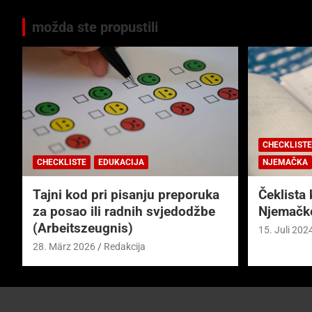
možda ste propustili
CHECKLISTE
CHECKLISTE
EDUKACIJA
NJEMAČKA
Tajni kod pri pisanju preporuka
Čeklista 
za posao ili radnih svjedodžbe
Njemačk
(Arbeitszeugnis)
15. Juli 202
28. März 2026
Redakcija