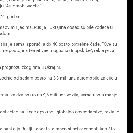
oju “Automobilwoche”.
021 godine.
msovim riječima, Rusija i Ukrajina dosad su bile vodeće u
čađom.
ija je sama isporučila do 40 posto potrebne čađe. “Ove su
no ne postoje alternativne mogućnosti opskrbe”, rekla je za
 prognozu zbog rata u Ukrajini.
odnje od sedam posto na 3,3 milijuna automobila za cijelu
rasti za dva posto na 9,6 milijuna vozila, samo upola manje
posljedice na lance opskrbe i globalno gospodarstvo, rekla je
 sankcija Rusiji i dodatni čimbenici neizvjesnosti kao što