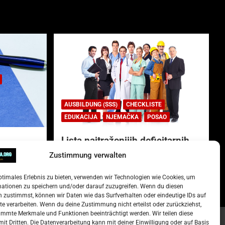
AUSBILDUNG (SSS)
CHECKLISTE
EDUKACIJA
NJEMAČKA
POSAO
Lista najtraženijih deficitarnih
zanimanja u Njemačkoj.
Zustimmung verwalten
)
15. Oktober 2022
Redakcija
ptimales Erlebnis zu bieten, verwenden wir Technologien wie Cookies, um
mationen zu speichern und/oder darauf zuzugreifen. Wenn du diesen
 zustimmst, können wir Daten wie das Surfverhalten oder eindeutige IDs auf
te verarbeiten. Wenn du deine Zustimmung nicht erteilst oder zurückziehst,
mmte Merkmale und Funktionen beeinträchtigt werden. Wir teilen diese
it Dritten. Die Datenverarbeitung kann mit deiner Einwilligung oder auf Basis