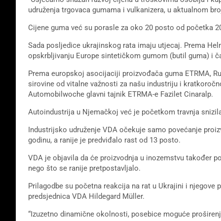
udruženja trgovaca gumama i vulkanizera, u aktualnom br
Cijene guma već su porasle za oko 20 posto od početka 2
Sada posljedice ukrajinskog rata imaju utjecaj. Prema Hel
opskrbljivanju Europe sintetičkom gumom (butil guma) i 
Prema europskoj asocijaciji proizvođača guma ETRMA, Rus
sirovine od vitalne važnosti za našu industriju i kratkoroč
Automobilwoche glavni tajnik ETRMA-e Fazilet Cinaralp.
Autoindustrija u Njemačkoj već je početkom travnja snizila
Industrijsko udruženje VDA očekuje samo povećanje proizv
godinu, a ranije je predviđalo rast od 13 posto.
VDA je objavila da će proizvodnja u inozemstvu također po
nego što se ranije pretpostavljalo.
Prilagodbe su početna reakcija na rat u Ukrajini i njegove 
predsjednica VDA Hildegard Müller.
“Izuzetno dinamične okolnosti, posebice moguće proširenje