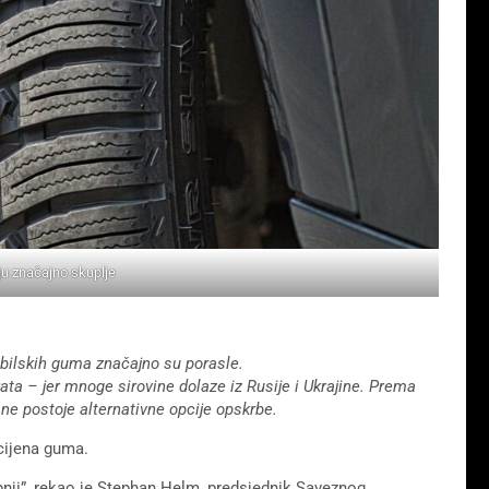
u značajno skuplje
bilskih guma značajno su porasle.
ta – jer mnoge sirovine dolaze iz Rusije i Ukrajine. Prema
ne postoje alternativne opcije opskrbe.
cijena guma.
nji”, rekao je Stephan Helm, predsjednik Saveznog