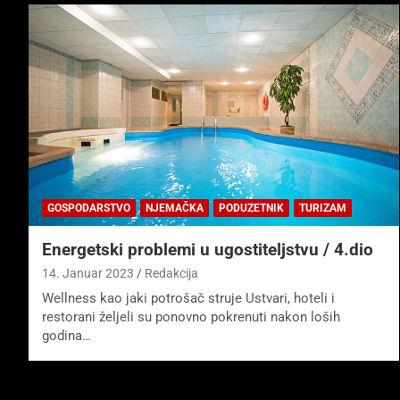
GOSPODARSTVO
NJEMAČKA
PODUZETNIK
TURIZAM
Energetski problemi u ugostiteljstvu / 4.dio
14. Januar 2023
Redakcija
Wellness kao jaki potrošač struje Ustvari, hoteli i
restorani željeli su ponovno pokrenuti nakon loših
godina…