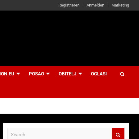
Registrieren
Anmelden
Marketing
NON EU
POSAO
OBITELJ
OGLASI
S
e