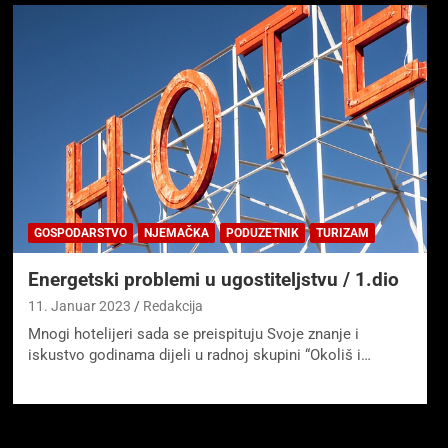
GOSPODARSTVO
NJEMAČKA
PODUZETNIK
TURIZAM
Energetski problemi u ugostiteljstvu / 1.dio
11. Januar 2023
Redakcija
Mnogi hotelijeri sada se preispituju Svoje znanje i
iskustvo godinama dijeli u radnoj skupini “Okoliš i…