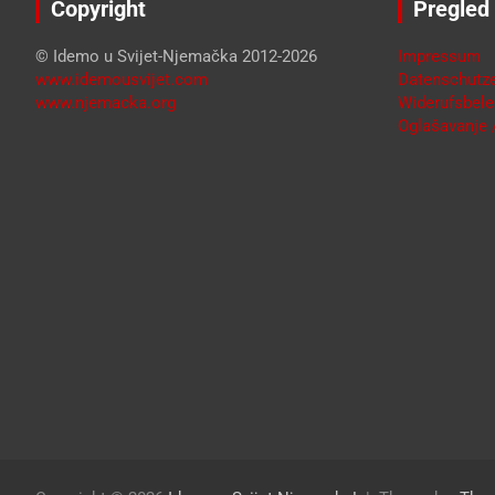
Copyright
Pregled
© Idemo u Svijet-Njemačka 2012-2026
Impressum
www.idemousvijet.com
Datenschutze
www.njemacka.org
Widerufsbele
Oglašavanje /