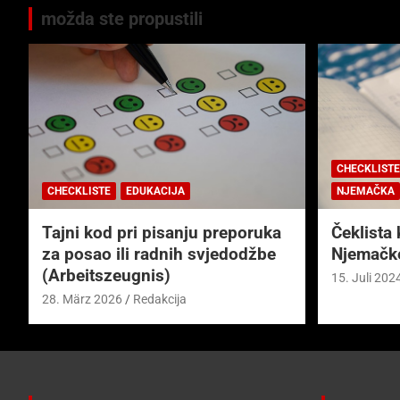
možda ste propustili
CHECKLISTE
CHECKLISTE
EDUKACIJA
NJEMAČKA
Tajni kod pri pisanju preporuka
Čeklista 
za posao ili radnih svjedodžbe
Njemačk
(Arbeitszeugnis)
15. Juli 202
28. März 2026
Redakcija