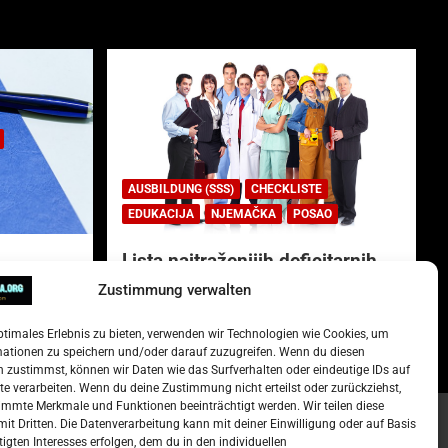
AUSBILDUNG (SSS)
CHECKLISTE
EDUKACIJA
NJEMAČKA
POSAO
Lista najtraženijih deficitarnih
zanimanja u Njemačkoj.
Zustimmung verwalten
)
15. Oktober 2022
Redakcija
ptimales Erlebnis zu bieten, verwenden wir Technologien wie Cookies, um
mationen zu speichern und/oder darauf zuzugreifen. Wenn du diesen
 zustimmst, können wir Daten wie das Surfverhalten oder eindeutige IDs auf
te verarbeiten. Wenn du deine Zustimmung nicht erteilst oder zurückziehst,
mmte Merkmale und Funktionen beeinträchtigt werden. Wir teilen diese
it Dritten. Die Datenverarbeitung kann mit deiner Einwilligung oder auf Basis
tigten Interesses erfolgen, dem du in den individuellen