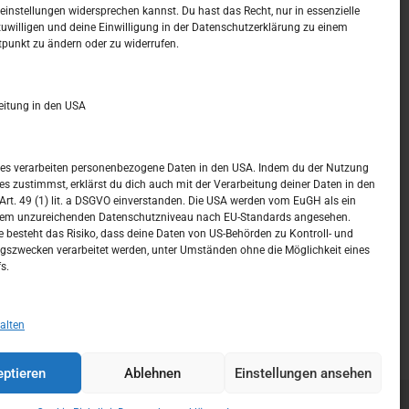
t –
Kalendar
instellungen widersprechen kannst. Du hast das Recht, nur in essenzielle
zuwilligen und deine Einwilligung in der Datenschutzerklärung zu einem
tpunkt zu ändern oder zu widerrufen.
AUGUST 2026
M
D
M
D
F
S
S
eitung in den USA
1
2
3
4
5
6
7
8
9
ices verarbeiten personenbezogene Daten in den USA. Indem du der Nutzung
ces zustimmst, erklärst du dich auch mit der Verarbeitung deiner Daten in den
10
11
12
13
14
15
16
t. 49 (1) lit. a DSGVO einverstanden. Die USA werden vom EuGH als ein
nem unzureichenden Datenschutzniveau nach EU-Standards angesehen.
17
18
19
20
21
22
23
 besteht das Risiko, dass deine Daten von US-Behörden zu Kontroll- und
szwecken verarbeitet werden, unter Umständen ohne die Möglichkeit eines
24
25
26
27
28
29
30
s.
31
« Juli
alten
ptieren
Ablehnen
Einstellungen ansehen