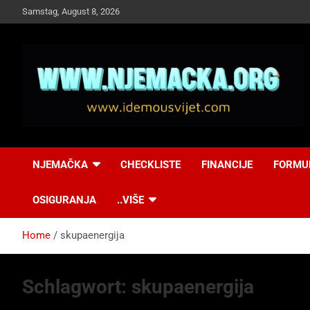
Skip
Samstag, August 8, 2026
to
content
NJEMAČKA
Idemo u Svijet-
NJEMAČKA
CHECKLISTE
FINANCIJE
FORMU
Njemacka!
OSIGURANJA
..VIŠE
Home
skupaenergija
Schlagwort:
skupaenergija