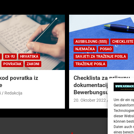
AUSBILDUNG (SSS)
CHECKLISTE
NJEMAČKA
POSAO
EX-YU
HRVATSKA
SAVJETI ZA TRAŽENJE POSLA
POVRATAK
ZAKONI
TRAŽENJE POSLA
kod povratka iz
Checklista za prijavnu
e
dokumentaciju (njem.
Bewerbungsunterlagen
4
Redakcija
Um dir ein o
20. Oktober 2022
Redakcija
Geräteinfor
Technologien
dieser Websi
können besti
Daten auch m
eines berech