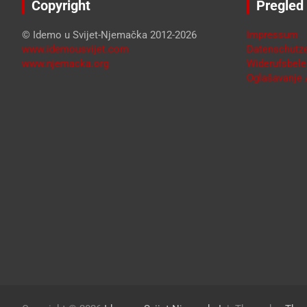
Copyright
Pregled
© Idemo u Svijet-Njemačka 2012-2026
Impressum
www.idemousvijet.com
Datenschutze
www.njemacka.org
Widerufsbele
Oglašavanje /