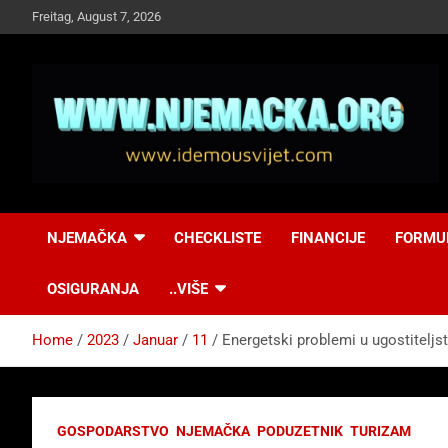
Skip
Freitag, August 7, 2026
to
content
NJEMAČKA
Idemo u Svijet-
NJEMAČKA
CHECKLISTE
FINANCIJE
FORMU
Njemacka!
OSIGURANJA
..VIŠE
Home
2023
Januar
11
Energetski problemi u ugostiteljst
GOSPODARSTVO
NJEMAČKA
PODUZETNIK
TURIZAM