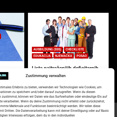
AUSBILDUNG (SSS)
CHECKLISTE
EDUKACIJA
NJEMAČKA
POSAO
Lista najtraženijih deficitarnih
zanimanja u Njemačkoj.
Zustimmung verwalten
)
15. Oktober 2022
Redakcija
ptimales Erlebnis zu bieten, verwenden wir Technologien wie Cookies, um
mationen zu speichern und/oder darauf zuzugreifen. Wenn du diesen
 zustimmst, können wir Daten wie das Surfverhalten oder eindeutige IDs auf
te verarbeiten. Wenn du deine Zustimmung nicht erteilst oder zurückziehst,
mmte Merkmale und Funktionen beeinträchtigt werden. Wir teilen diese
it Dritten. Die Datenverarbeitung kann mit deiner Einwilligung oder auf Basis
tigten Interesses erfolgen, dem du in den individuellen