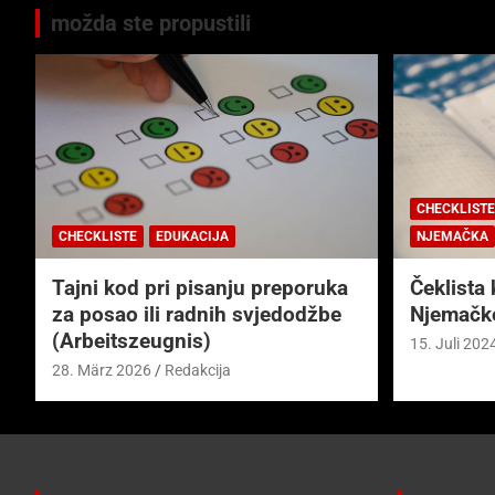
možda ste propustili
CHECKLISTE
CHECKLISTE
EDUKACIJA
NJEMAČKA
Tajni kod pri pisanju preporuka
Čeklista 
za posao ili radnih svjedodžbe
Njemačk
(Arbeitszeugnis)
15. Juli 202
28. März 2026
Redakcija