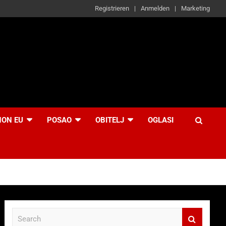
Registrieren
Anmelden
Marketing
NON EU
POSAO
OBITELJ
OGLASI
S
e