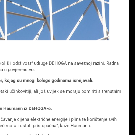
Okoliš i održivost” udruge DEHOGA na saveznoj razini. Radna
a u povjerenstvo.
er, kojeg su mnogi kolege godinama ismijavali.
ki učinkovitiji, ali još uvijek se moraju pomiriti s trenutnim
reon Haumann iz DEHOGA-e.
ičavanje cijena električne energije i plina te korištenje svih
već mora i ostati pristupačna”, kaže Haumann.