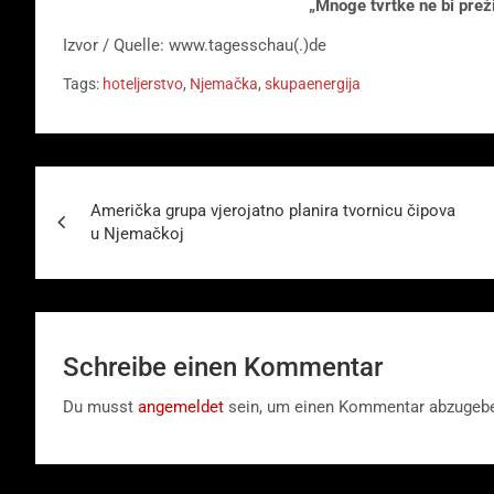
„Mnoge tvrtke ne bi prež
Izvor / Quelle: www.tagesschau(.)de
Tags:
hoteljerstvo
,
Njemačka
,
skupaenergija
Beitragsnavigation
Američka grupa vjerojatno planira tvornicu čipova
u Njemačkoj
Schreibe einen Kommentar
Du musst
angemeldet
sein, um einen Kommentar abzugeb