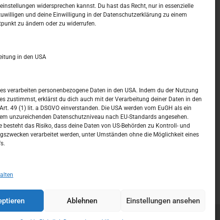
t –
Kalendar
instellungen widersprechen kannst. Du hast das Recht, nur in essenzielle
zuwilligen und deine Einwilligung in der Datenschutzerklärung zu einem
tpunkt zu ändern oder zu widerrufen.
JANUAR 2023
M
D
M
D
F
S
S
eitung in den USA
1
2
3
4
5
6
7
8
ices verarbeiten personenbezogene Daten in den USA. Indem du der Nutzung
ces zustimmst, erklärst du dich auch mit der Verarbeitung deiner Daten in den
9
10
11
12
13
14
15
t. 49 (1) lit. a DSGVO einverstanden. Die USA werden vom EuGH als ein
nem unzureichenden Datenschutzniveau nach EU-Standards angesehen.
16
17
18
19
20
21
22
 besteht das Risiko, dass deine Daten von US-Behörden zu Kontroll- und
szwecken verarbeitet werden, unter Umständen ohne die Möglichkeit eines
23
24
25
26
27
28
29
s.
30
31
« Dez.
Feb. »
alten
ptieren
Ablehnen
Einstellungen ansehen