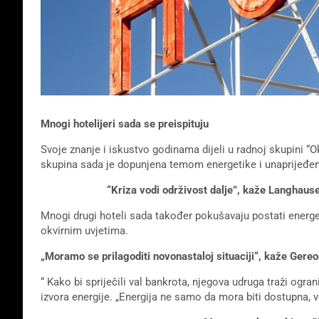
Mnogi hotelijeri sada se preispituju
Svoje znanje i iskustvo godinama dijeli u radnoj skupini “
skupina sada je dopunjena temom energetike i unaprijeđen
“Kriza vodi održivost dalje”, kaže Langhaus
Mnogi drugi hoteli sada također pokušavaju postati energets
okvirnim uvjetima.
„Moramo se prilagoditi novonastaloj situaciji“, kaže Ge
“ Kako bi spriječili val bankrota, njegova udruga traži ogran
izvora energije. „Energija ne samo da mora biti dostupna, 