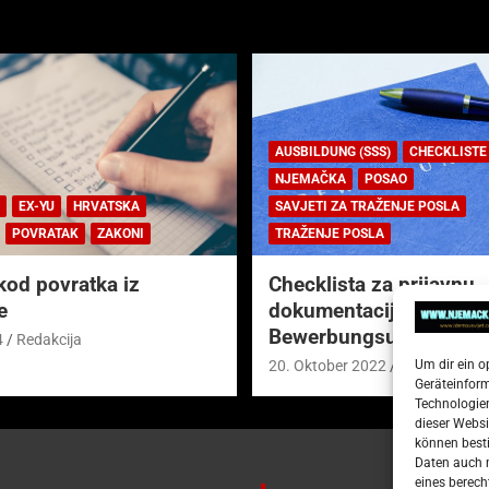
AUSBILDUNG (SSS)
CHECKLISTE
NJEMAČKA
POSAO
EX-YU
HRVATSKA
SAVJETI ZA TRAŽENJE POSLA
POVRATAK
ZAKONI
TRAŽENJE POSLA
kod povratka iz
Checklista za prijavnu
e
dokumentaciju (njem.
Bewerbungsunterlagen
4
Redakcija
Um dir ein o
20. Oktober 2022
Redakcija
Geräteinfor
Technologien
dieser Websi
können besti
Daten auch m
eines berech