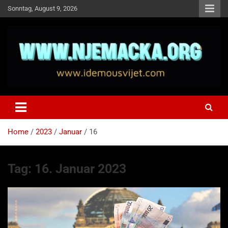
Skip
Sonntag, August 9, 2026
to
content
NJEMAČKA
Idemo u Svijet-Njemacka!
Home
2023
Januar
16
Tag:
16. Januar 2023