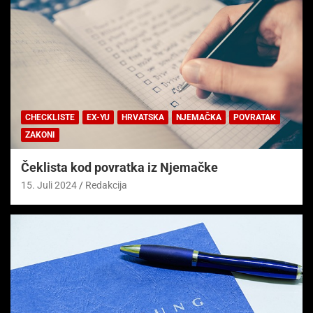
CHECKLISTE
EX-YU
HRVATSKA
NJEMAČKA
POVRATAK
ZAKONI
Čeklista kod povratka iz Njemačke
15. Juli 2024
Redakcija