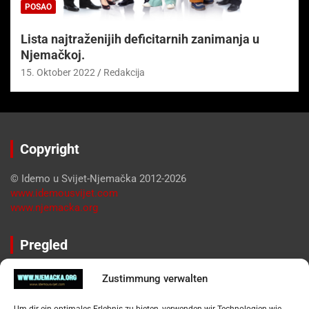
POSAO
Lista najtraženijih deficitarnih zanimanja u
Njemačkoj.
15. Oktober 2022
Redakcija
Copyright
© Idemo u Svijet-Njemačka 2012-2026
www.idemousvijet.com
www.njemacka.org
Pregled
Impressum
Zustimmung verwalten
Datenschutzerklärung
Widerufsbelehrung