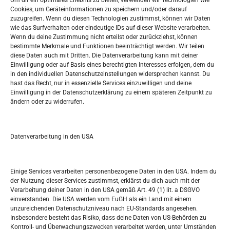
Um dir ein optimales Erlebnis zu bieten, verwenden wir Technologien wie
Oglašavanje / Postavite svoj oglas
Cookies, um Geräteinformationen zu speichern und/oder darauf
zuzugreifen. Wenn du diesen Technologien zustimmst, können wir Daten
wie das Surfverhalten oder eindeutige IDs auf dieser Website verarbeiten.
Tko je “Idemo u Svijet – Njemačka?
Wenn du deine Zustimmung nicht erteilst oder zurückziehst, können
bestimmte Merkmale und Funktionen beeinträchtigt werden. Wir teilen
diese Daten auch mit Dritten. Die Datenverarbeitung kann mit deiner
Pretražite stranicu:
Einwilligung oder auf Basis eines berechtigten Interesses erfolgen, dem du
in den individuellen Datenschutzeinstellungen widersprechen kannst. Du
hast das Recht, nur in essenzielle Services einzuwilligen und deine
S
Einwilligung in der Datenschutzerklärung zu einem späteren Zeitpunkt zu
e
ändern oder zu widerrufen.
a
r
Kalendar
c
Datenverarbeitung in den USA
h
JANUAR 2023
M
D
M
D
F
S
S
Einige Services verarbeiten personenbezogene Daten in den USA. Indem du
der Nutzung dieser Services zustimmst, erklärst du dich auch mit der
1
Verarbeitung deiner Daten in den USA gemäß Art. 49 (1) lit. a DSGVO
einverstanden. Die USA werden vom EuGH als ein Land mit einem
2
3
4
5
6
7
8
unzureichenden Datenschutzniveau nach EU-Standards angesehen.
Insbesondere besteht das Risiko, dass deine Daten von US-Behörden zu
9
10
11
12
13
14
15
Kontroll- und Überwachungszwecken verarbeitet werden, unter Umständen