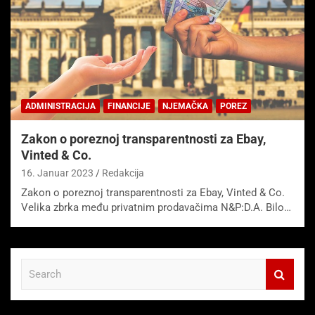
ADMINISTRACIJA
FINANCIJE
NJEMAČKA
POREZ
Zakon o poreznoj transparentnosti za Ebay,
Vinted & Co.
16. Januar 2023
Redakcija
Zakon o poreznoj transparentnosti za Ebay, Vinted & Co.
Velika zbrka među privatnim prodavačima N&P:D.A. Bilo…
S
e
a
r