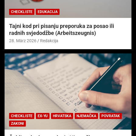
CHECKLISTE
EDUKACIJA
Tajni kod pri pisanju preporuka za posao ili
radnih svjedodžbe (Arbeitszeugnis)
28. März 2026
Redakcija
CHECKLISTE
EX-YU
HRVATSKA
NJEMAČKA
POVRATAK
ZAKONI