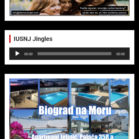
IUSNJ Jingles
Audio-
00:00
00:00
Player