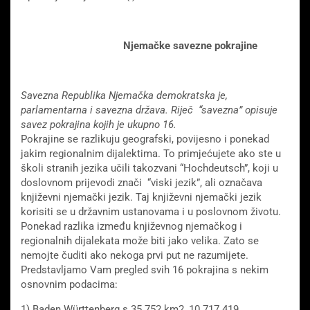
Njemačke savezne pokrajine
Savezna Republika Njemačka demokratska je,
parlamentarna i savezna država. Riječ “savezna” opisuje
savez pokrajina kojih je ukupno 16.
Pokrajine se razlikuju geografski, povijesno i ponekad
jakim regionalnim dijalektima. To primjećujete ako ste u
školi stranih jezika učili takozvani “Hochdeutsch”, koji u
doslovnom prijevodi znači “viski jezik”, ali označava
književni njemački jezik. Taj književni njemački jezik
korisiti se u državnim ustanovama i u poslovnom životu.
Ponekad razlika između književnog njemačkog i
regionalnih dijalekata može biti jako velika. Zato se
nemojte čuditi ako nekoga prvi put ne razumijete.
Predstavljamo Vam pregled svih 16 pokrajina s nekim
osnovnim podacima:
1) Baden Württenberg s 35.752 km2, 10.717.419