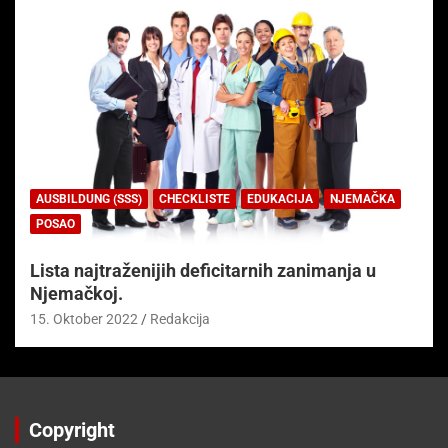
AUSBILDUNG (SSS)
CHECKLISTE
EDUKACIJA
NJEMAČKA
POSAO
Lista najtraženijih deficitarnih zanimanja u
Njemačkoj.
15. Oktober 2022
Redakcija
Copyright