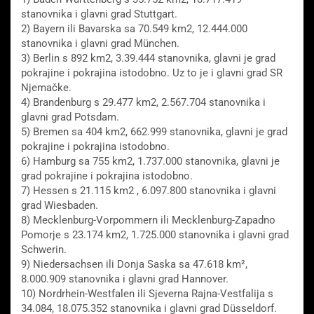
stanovnika i glavni grad Stuttgart.
2) Bayern ili Bavarska sa 70.549 km2, 12.444.000
stanovnika i glavni grad München.
3) Berlin s 892 km2, 3.39.444 stanovnika, glavni je grad
pokrajine i pokrajina istodobno. Uz to je i glavni grad SR
Njemačke.
4) Brandenburg s 29.477 km2, 2.567.704 stanovnika i
glavni grad Potsdam.
5) Bremen sa 404 km2, 662.999 stanovnika, glavni je grad
pokrajine i pokrajina istodobno.
6) Hamburg sa 755 km2, 1.737.000 stanovnika, glavni je
grad pokrajine i pokrajina istodobno.
7) Hessen s 21.115 km2 , 6.097.800 stanovnika i glavni
grad Wiesbaden.
8) Mecklenburg-Vorpommern ili Mecklenburg-Zapadno
Pomorje s 23.174 km2, 1.725.000 stanovnika i glavni grad
Schwerin.
9) Niedersachsen ili Donja Saska sa 47.618 km²,
8.000.909 stanovnika i glavni grad Hannover.
10) Nordrhein-Westfalen ili Sjeverna Rajna-Vestfalija s
34.084, 18.075.352 stanovnika i glavni grad Düsseldorf.