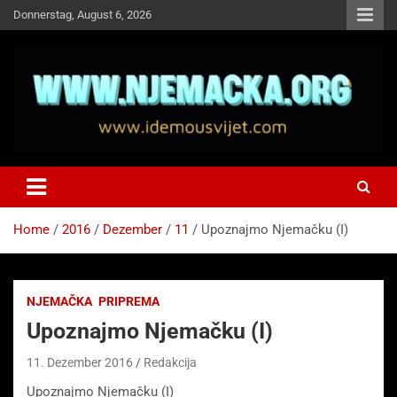
Skip
Donnerstag, August 6, 2026
to
content
NJEMAČKA
Idemo u Svijet-Njemacka!
Home
2016
Dezember
11
Upoznajmo Njemačku (I)
NJEMAČKA
PRIPREMA
Upoznajmo Njemačku (I)
11. Dezember 2016
Redakcija
Upoznajmo Njemačku (I)