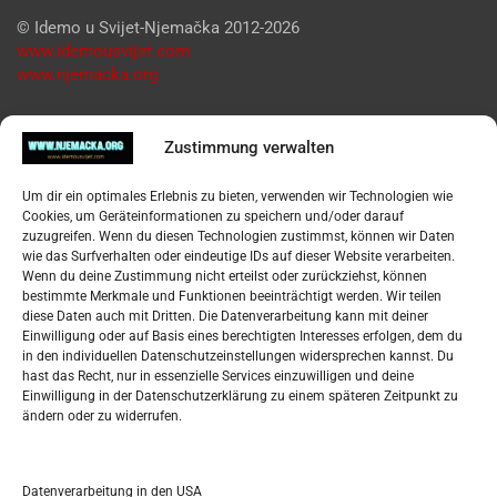
© Idemo u Svijet-Njemačka 2012-2026
www.idemousvijet.com
www.njemacka.org
Pregled
Zustimmung verwalten
Impressum
Um dir ein optimales Erlebnis zu bieten, verwenden wir Technologien wie
Datenschutzerklärung
Cookies, um Geräteinformationen zu speichern und/oder darauf
Widerufsbelehrung
zuzugreifen. Wenn du diesen Technologien zustimmst, können wir Daten
Oglašavanje / Postavite svoj oglas
wie das Surfverhalten oder eindeutige IDs auf dieser Website verarbeiten.
Wenn du deine Zustimmung nicht erteilst oder zurückziehst, können
bestimmte Merkmale und Funktionen beeinträchtigt werden. Wir teilen
Tko je “Idemo u Svijet – Njemačka?
diese Daten auch mit Dritten. Die Datenverarbeitung kann mit deiner
Einwilligung oder auf Basis eines berechtigten Interesses erfolgen, dem du
in den individuellen Datenschutzeinstellungen widersprechen kannst. Du
Pretražite stranicu:
hast das Recht, nur in essenzielle Services einzuwilligen und deine
Einwilligung in der Datenschutzerklärung zu einem späteren Zeitpunkt zu
ändern oder zu widerrufen.
S
e
a
r
Datenverarbeitung in den USA