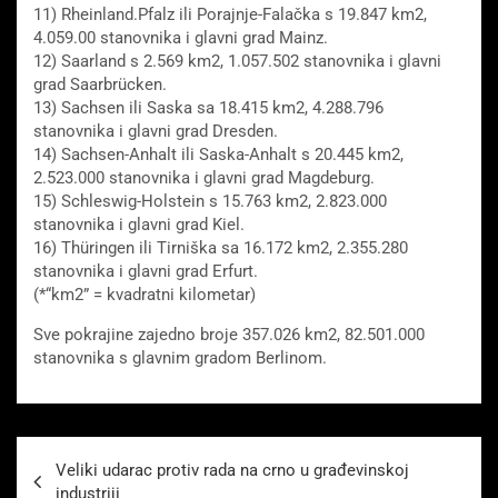
11) Rheinland.Pfalz ili Porajnje-Falačka s 19.847 km2,
4.059.00 stanovnika i glavni grad Mainz.
12) Saarland s 2.569 km2, 1.057.502 stanovnika i glavni
grad Saarbrücken.
13) Sachsen ili Saska sa 18.415 km2, 4.288.796
stanovnika i glavni grad Dresden.
14) Sachsen-Anhalt ili Saska-Anhalt s 20.445 km2,
2.523.000 stanovnika i glavni grad Magdeburg.
15) Schleswig-Holstein s 15.763 km2, 2.823.000
stanovnika i glavni grad Kiel.
16) Thüringen ili Tirniška sa 16.172 km2, 2.355.280
stanovnika i glavni grad Erfurt.
(*“km2” = kvadratni kilometar)
Sve pokrajine zajedno broje 357.026 km2, 82.501.000
stanovnika s glavnim gradom Berlinom.
Beitragsnavigation
Veliki udarac protiv rada na crno u građevinskoj
industriji