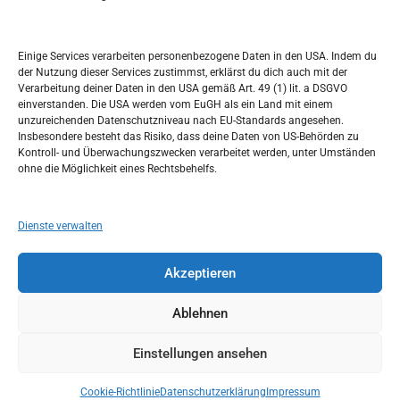
Kalendar
c
h
DEZEMBER 2016
Einige Services verarbeiten personenbezogene Daten in den USA. Indem du
der Nutzung dieser Services zustimmst, erklärst du dich auch mit der
M
D
M
D
F
S
S
Verarbeitung deiner Daten in den USA gemäß Art. 49 (1) lit. a DSGVO
einverstanden. Die USA werden vom EuGH als ein Land mit einem
1
2
3
4
unzureichenden Datenschutzniveau nach EU-Standards angesehen.
Insbesondere besteht das Risiko, dass deine Daten von US-Behörden zu
5
6
7
8
9
10
11
Kontroll- und Überwachungszwecken verarbeitet werden, unter Umständen
ohne die Möglichkeit eines Rechtsbehelfs.
12
13
14
15
16
17
18
19
20
21
22
23
24
25
Dienste verwalten
26
27
28
29
30
31
Akzeptieren
« Nov.
Jan. »
Ablehnen
Einstellungen ansehen
Copyright © 2026
Idemo u Svijet-Njemacka!
Theme by:
Theme Horse
Proudly Powered by:
WordPress
Cookie-Richtlinie
Datenschutzerklärung
Impressum