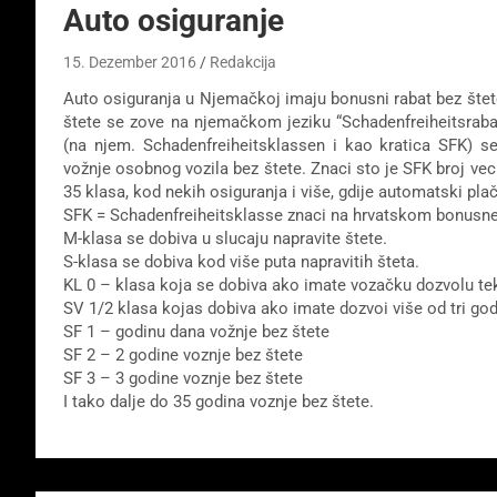
Auto osiguranje
15. Dezember 2016
Redakcija
Auto osiguranja u Njemačkoj imaju bonusni rabat bez štet
štete se zove na njemačkom jeziku “Schadenfreiheitsraba
(na njem. Schadenfreiheitsklassen i kao kratica SFK) s
vožnje osobnog vozila bez štete. Znaci sto je SFK broj vec
35 klasa, kod nekih osiguranja i više, gdije automatski pla
SFK = Schadenfreiheitsklasse znaci na hrvatskom bonusne
M-klasa se dobiva u slucaju napravite štete.
S-klasa se dobiva kod više puta napravitih šteta.
KL 0 – klasa koja se dobiva ako imate vozačku dozvolu tek
SV 1/2 klasa kojas dobiva ako imate dozvoi više od tri god
SF 1 – godinu dana vožnje bez štete
SF 2 – 2 godine voznje bez štete
SF 3 – 3 godine voznje bez štete
I tako dalje do 35 godina voznje bez štete.