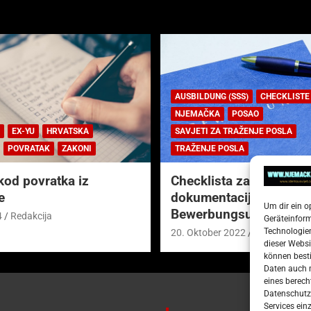
AUSBILDUNG (SSS)
CHECKLISTE
NJEMAČKA
POSAO
EX-YU
HRVATSKA
SAVJETI ZA TRAŽENJE POSLA
POVRATAK
ZAKONI
TRAŽENJE POSLA
kod povratka iz
Checklista za prijavnu
e
dokumentaciju (njem.
Um dir ein o
Bewerbungsunterlagen
4
Redakcija
Geräteinfor
Technologien
20. Oktober 2022
Redakcija
dieser Websi
können besti
Daten auch m
eines berech
Datenschutze
Services ein