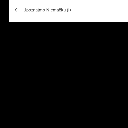
Beitragsnavigation
Upoznajmo Njemačku (I)