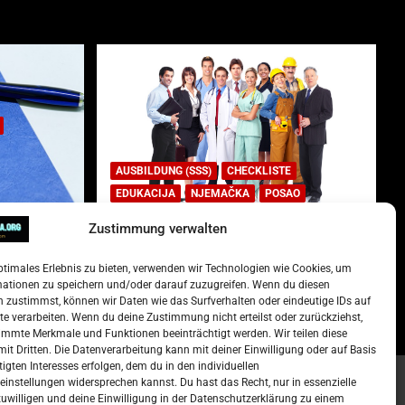
AUSBILDUNG (SSS)
CHECKLISTE
EDUKACIJA
NJEMAČKA
POSAO
Zustimmung verwalten
Lista najtraženijih deficitarnih
zanimanja u Njemačkoj.
ptimales Erlebnis zu bieten, verwenden wir Technologien wie Cookies, um
)
15. Oktober 2022
Redakcija
mationen zu speichern und/oder darauf zuzugreifen. Wenn du diesen
 zustimmst, können wir Daten wie das Surfverhalten oder eindeutige IDs auf
te verarbeiten. Wenn du deine Zustimmung nicht erteilst oder zurückziehst,
mmte Merkmale und Funktionen beeinträchtigt werden. Wir teilen diese
it Dritten. Die Datenverarbeitung kann mit deiner Einwilligung oder auf Basis
tigten Interesses erfolgen, dem du in den individuellen
instellungen widersprechen kannst. Du hast das Recht, nur in essenzielle
zuwilligen und deine Einwilligung in der Datenschutzerklärung zu einem