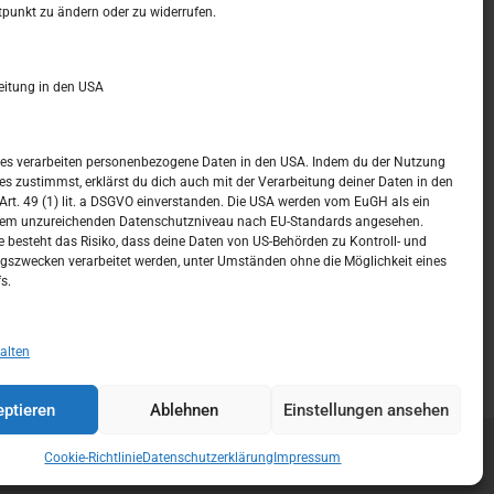
t –
Kalendar
tpunkt zu ändern oder zu widerrufen.
DEZEMBER 2016
eitung in den USA
M
D
M
D
F
S
S
1
2
3
4
ices verarbeiten personenbezogene Daten in den USA. Indem du der Nutzung
ces zustimmst, erklärst du dich auch mit der Verarbeitung deiner Daten in den
5
6
7
8
9
10
11
t. 49 (1) lit. a DSGVO einverstanden. Die USA werden vom EuGH als ein
nem unzureichenden Datenschutzniveau nach EU-Standards angesehen.
12
13
14
15
16
17
18
 besteht das Risiko, dass deine Daten von US-Behörden zu Kontroll- und
szwecken verarbeitet werden, unter Umständen ohne die Möglichkeit eines
19
20
21
22
23
24
25
s.
26
27
28
29
30
31
« Nov.
Jan. »
alten
ptieren
Ablehnen
Einstellungen ansehen
Cookie-Richtlinie
Datenschutzerklärung
Impressum