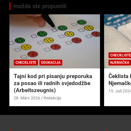
možda ste propustili
CHECKLISTE
CHECKLISTE
EDUKACIJA
NJEMAČKA
Tajni kod pri pisanju preporuka
Čeklista 
za posao ili radnih svjedodžbe
Njemačk
(Arbeitszeugnis)
15. Juli 202
28. März 2026
Redakcija