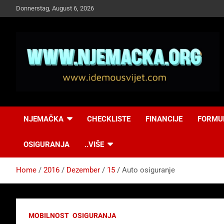
Skip
Donnerstag, August 6, 2026
to
content
NJEMAČKA
Idemo u Svijet-
NJEMAČKA
CHECKLISTE
FINANCIJE
FORMU
Njemacka!
OSIGURANJA
..VIŠE
Home
2016
Dezember
15
Auto osiguranje
MOBILNOST
OSIGURANJA