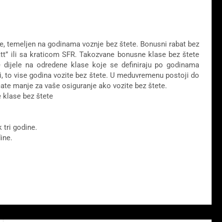
e, temeljen na godinama voznje bez štete. Bonusni rabat bez
tt” ili sa kraticom SFR. Takozvane bonusne klase bez štete
e dijele na odredene klase koje se definiraju po godinama
i, to vise godina vozite bez štete. U meduvremenu postoji do
čate manje za vaše osiguranje ako vozite bez štete.
 klase bez štete
 tri godine.
ine.