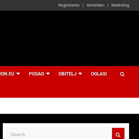
Registrieren
Anmelden
Marketing
NON EU
POSAO
OBITELJ
OGLASI
S
e