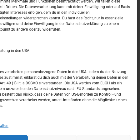
mmte Merkmale und Funktionen beeinträchtigt werden. Wir teilen diese
it Dritten. Die Datenverarbeitung kann mit deiner Einwilligung oder auf Basis
tigten Interesses erfolgen, dem du in den individuellen
t –
Kalendar
instellungen widersprechen kannst. Du hast das Recht, nur in essenzielle
zuwilligen und deine Einwilligung in der Datenschutzerklärung zu einem
tpunkt zu ändern oder zu widerrufen.
JANUAR 2017
M
D
M
D
F
S
S
eitung in den USA
1
2
3
4
5
6
7
8
ices verarbeiten personenbezogene Daten in den USA. Indem du der Nutzung
ces zustimmst, erklärst du dich auch mit der Verarbeitung deiner Daten in den
9
10
11
12
13
14
15
t. 49 (1) lit. a DSGVO einverstanden. Die USA werden vom EuGH als ein
nem unzureichenden Datenschutzniveau nach EU-Standards angesehen.
16
17
18
19
20
21
22
 besteht das Risiko, dass deine Daten von US-Behörden zu Kontroll- und
szwecken verarbeitet werden, unter Umständen ohne die Möglichkeit eines
23
24
25
26
27
28
29
s.
30
31
« Dez.
Feb. »
alten