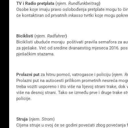
TV i Radio pretplata
(
njem. Rundfunkbeitrag
)
Osobe koje imaju pravo oslobođenja pretplate mogu to činit
će kontaktiran od privatnih
inkasso
tvrtki koje mogu pokre
Biciklisti
(
njem. Radfahrer
)
Biciklisti ubuduće moraju poštivati pravila semafora za au
za pješake. Već od sredine dvanaestog mjeseca 2016. post
pješačkim stazama.
Prolazni put
za hitnu pomoć, vatrogasce i policiju (
njem. R
Prolazni put na autocesti prilikom prometnih nesreća mogu 
treba voziti usporeno i što više na lijevoj strani trake, dok v
više na desnoj strani. Tako se između prve i druge trake st
policije.
Struja
(
njem. Strom
)
Cijena struje u ovoj će se godini povećati zbog povećanja f