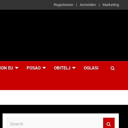
Registrieren
Anmelden
Marketing
NON EU
POSAO
OBITELJ
OGLASI
S
e