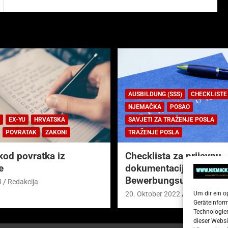
AUSBILDUNG (SSS)
CHECKLISTE
NJEMAČKA
POSAO
EX-YU
HRVATSKA
SAVJETI ZA TRAŽENJE POSLA
POVRATAK
ZAKONI
TRAŽENJE POSLA
kod povratka iz
Checklista za prijavnu
e
dokumentaciju (njem.
Bewerbungsunterlagen
4
Redakcija
Um dir ein o
20. Oktober 2022
Redakcija
Geräteinfor
Technologien
dieser Websi