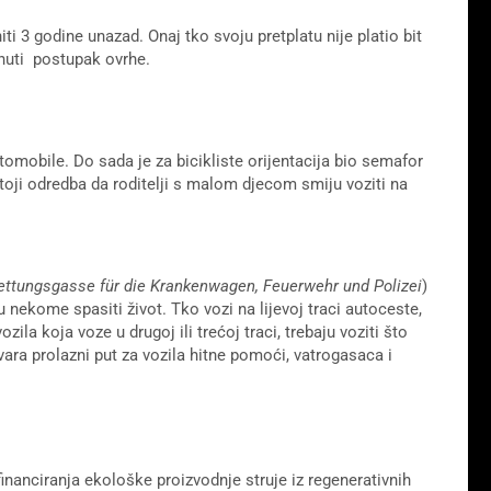
i 3 godine unazad. Onaj tko svoju pretplatu nije platio bit
nuti postupak ovrhe.
tomobile. Do sada je za bicikliste orijentacija bio semafor
oji odredba da roditelji s malom djecom smiju voziti na
ettungsgasse für die Krankenwagen, Feuerwehr und Polizei
)
nekome spasiti život. Tko vozi na lijevoj traci autoceste,
ozila koja voze u drugoj ili trećoj traci, trebaju voziti što
vara prolazni put za vozila hitne pomoći, vatrogasaca i
inanciranja ekološke proizvodnje struje iz regenerativnih