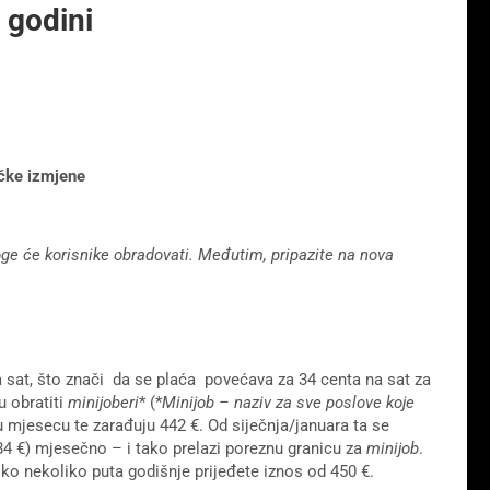
 godini
izmjene
ge će korisnike obradovati. Međutim, pripazite na nova
a sat, što znači da se plaća povećava za 34 centa na sat za
 obratiti
minijoberi
* (*
Minijob – naziv za sve poslove koje
a u mjesecu te zarađuju 442 €. Od siječnja/januara ta se
,84 €) mjesečno – i tako prelazi poreznu granicu za
minijob
.
iko nekoliko puta godišnje prijeđete iznos od 450 €.