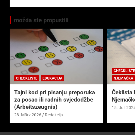
možda ste propustili
CHECKLISTE
CHECKLISTE
EDUKACIJA
NJEMAČKA
Tajni kod pri pisanju preporuka
Čeklista 
za posao ili radnih svjedodžbe
Njemačk
(Arbeitszeugnis)
15. Juli 202
28. März 2026
Redakcija