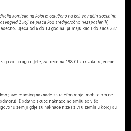
itelja komisije na kojoj je odlučeno na koji se način socijalna
osengeld 2 koji se pla
ć
a kod srednjoro
čno
nezaposlenih
).
mjesečno. Djeca od 6 do 13 godina primaju kao i do sada 237
za prvo i drugo dijete, za treće na 198 € i za svako sljedeće
 odmor, sve roaming naknade za telefoniranje mobitelom ne
 na odmoru). Dodatne skupe naknade ne smiju se više
govor u zemlji gdje su naknade niže i živi u zemlji u kojoj su