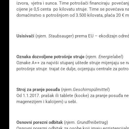
izvora, vjetra i sunca. Time potrošači financiraju povećanj
cijene je 0,5 centa po kilovatu struje. Time se povećava 
domaćinstvo s potrošnjom od 3.500 kilovata, plaća 20 € mje
Usisivači
(
njem. Staubsauger
) prema EU – ekodizajn odred
Oznaka dozvoljene potrošnje struje
(
njem. Energielabel
)
Oznake A++ za najviši stupanj uštede struje mijenjaju se 
potrošnje struje trajat će dulje, ocjenjuju centrale za potr
Stroj za pranje posuđa
(
njem.Geschirrspülmittel
)
Od 1.1.2017. prašak ili tablete (kocke) za pranje posuđa ne
magenezijem i kalcijem) u sebi.
Osnovni porezni odbitak
(
njem. Grundfreibetrag
)
Osnovni porezni odbitak za osobe koji imaju egzistencijal