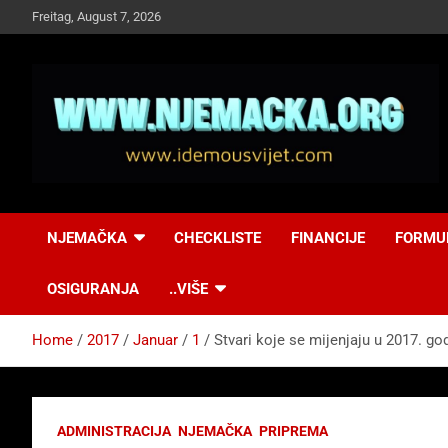
Skip
Freitag, August 7, 2026
to
content
NJEMAČKA
Idemo u Svijet-
NJEMAČKA
CHECKLISTE
FINANCIJE
FORMU
Njemacka!
OSIGURANJA
..VIŠE
Home
2017
Januar
1
Stvari koje se mijenjaju u 2017. god
ADMINISTRACIJA
NJEMAČKA
PRIPREMA