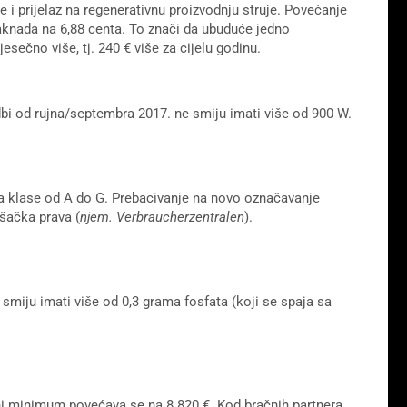
e i prijelaz na regenerativnu proizvodnju struje. Povećanje
naknada na 6,88 centa. To znači da ubuduće jedno
sečno više, tj. 240 € više za cijelu godinu.
bi od rujna/septembra 2017. ne smiju imati više od 900 W.
na klase od A do G. Prebacivanje na novo označavanje
ošačka prava (
njem. Verbraucherzentralen
).
 smiju imati više od 0,3 grama fosfata (koji se spaja sa
ni minimum povećava se na 8.820 €. Kod bračnih partnera