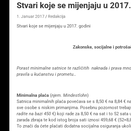
Stvari koje se mijenjaju u 2017.
1. Januar 2017
Redakcija
Stvari koje se mijenjaju u 2017. godini
Zakonske, socijalne i potrošačke 
Porast minimalne satnice te različitih naknada i prava mno
pravila u kućanstvu i prometu…
Minimalna plaća
(
njem. Mindestlohn
)
Satnica minimalnih plaća povećava se s 8,50 € na 8,84 € n
sve osobe s niskim primanjima. Posebnu pozornost trebaju
radite na bazi 450
€) koji rade za 8,50 € na sat i to 52 sat
zarada zbraja te kod istog broja sati iznosi 459,68 € (52×8
To znači da ćete plaćati dodatna socijalna osiguranja ukol