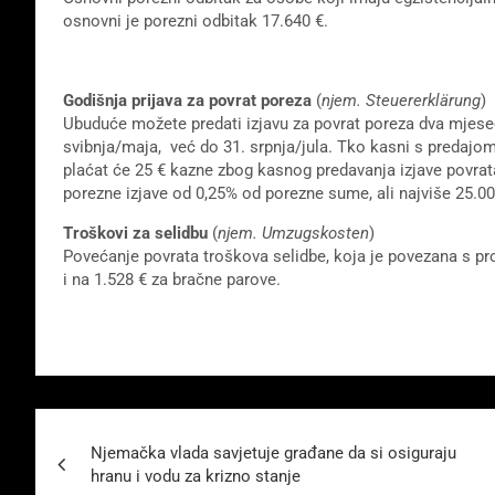
osnovni je porezni odbitak 17.640 €.
Godišnja prijava za povrat poreza
(
njem. Steuererklärung
)
Ubuduće možete predati izjavu za povrat poreza dva mjesec
svibnja/maja, već do 31. srpnja/jula. Tko kasni s predajom
plaćat će 25 € kazne zbog kasnog predavanja izjave povrat
porezne izjave od 0,25% od porezne sume, ali najviše 25.00
Troškovi za selidbu
(
njem. Umzugskosten
)
Povećanje povrata troškova selidbe, koja je povezana s p
i na 1.528 € za bračne parove.
Beitragsnavigation
Njemačka vlada savjetuje građane da si osiguraju
hranu i vodu za krizno stanje