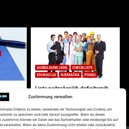
AUSBILDUNG (SSS)
CHECKLISTE
EDUKACIJA
NJEMAČKA
POSAO
Lista najtraženijih deficitarnih
zanimanja u Njemačkoj.
Zustimmung verwalten
)
15. Oktober 2022
Redakcija
ptimales Erlebnis zu bieten, verwenden wir Technologien wie Cookies, um
mationen zu speichern und/oder darauf zuzugreifen. Wenn du diesen
 zustimmst, können wir Daten wie das Surfverhalten oder eindeutige IDs auf
te verarbeiten. Wenn du deine Zustimmung nicht erteilst oder zurückziehst,