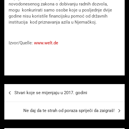
novodonesenog zakona o dobivanju radnih dozvola,
mogu konkurirati samo osobe koje u posljednje dvije
godine nisu koristile financijsku pomoć od državnih
institucija kod priznavanja azila u Njemačkoj.
Izvor/Quelle:
www.welt.de
Beitragsnavigation
Stvari koje se mijenjaju u 2017. godini
Ne daj da te strah od poraza spriječi da zaigraš!