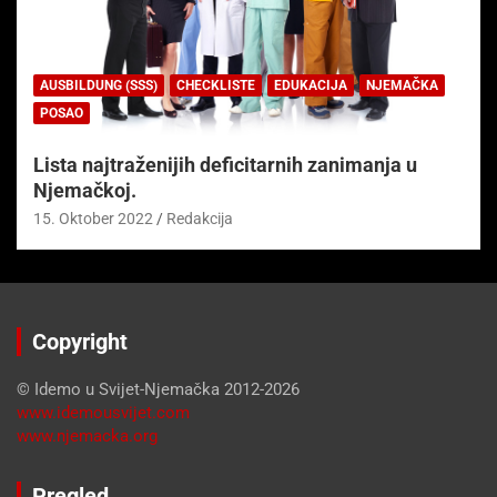
AUSBILDUNG (SSS)
CHECKLISTE
EDUKACIJA
NJEMAČKA
POSAO
Lista najtraženijih deficitarnih zanimanja u
Njemačkoj.
15. Oktober 2022
Redakcija
Copyright
© Idemo u Svijet-Njemačka 2012-2026
www.idemousvijet.com
www.njemacka.org
Pregled