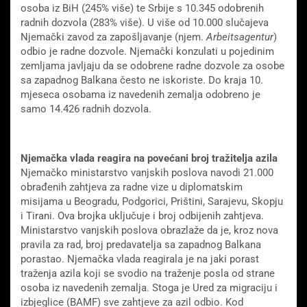
osoba iz BiH (245% više) te Srbije s 10.345 odobrenih
radnih dozvola (283% više). U više od 10.000 slučajeva
Njemački zavod za zapošljavanje (njem.
Arbeitsagentur
)
odbio je radne dozvole. Njemački konzulati u pojedinim
zemljama javljaju da se odobrene radne dozvole za osobe
sa zapadnog Balkana često ne iskoriste. Do kraja 10.
mjeseca osobama iz navedenih zemalja odobreno je
samo 14.426 radnih dozvola.
Njemačka vlada reagira na povećani broj tražitelja azila
Njemačko ministarstvo vanjskih poslova navodi 21.000
obrađenih zahtjeva za radne vize u diplomatskim
misijama u Beogradu, Podgorici, Prištini, Sarajevu, Skopju
i Tirani. Ova brojka uključuje i broj odbijenih zahtjeva.
Ministarstvo vanjskih poslova obrazlaže da je, kroz nova
pravila za rad, broj predavatelja sa zapadnog Balkana
porastao. Njemačka vlada reagirala je na jaki porast
traženja azila koji se svodio na traženje posla od strane
osoba iz navedenih zemalja. Stoga je Ured za migraciju i
izbjeglice (BAMF) sve zahtjeve za azil odbio. Kod