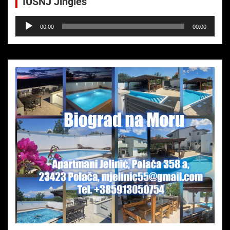
IUSNJ Jingles
Audio-
00:00
00:00
Player