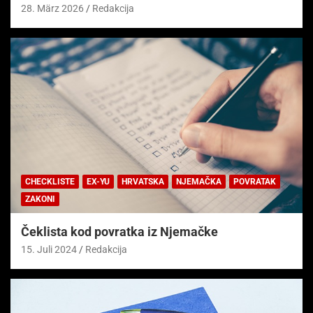
28. März 2026
Redakcija
CHECKLISTE
EX-YU
HRVATSKA
NJEMAČKA
POVRATAK
ZAKONI
Čeklista kod povratka iz Njemačke
15. Juli 2024
Redakcija