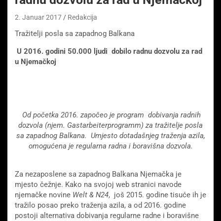
2. Januar 2017
Redakcija
Tražitelji posla sa zapadnog Balkana
U 2016. godini 50.000 ljudi dobilo radnu dozvolu za rad
u Njemačkoj
Od početka 2016. započeo je program dobivanja radnih
dozvola (njem. Gastarbeiterprogramm) za tražitelje posla
sa zapadnog Balkana. Umjesto dotadašnjeg traženja azila,
omogućena je regularna radna i boravišna dozvola.
Za nezaposlene sa zapadnog Balkana Njemačka je
mjesto čežnje. Kako na svojoj web stranici navode
njemačke novine
Welt & N24
, još 2015. godine tisuće ih je
tražilo posao preko traženja azila, a od 2016. godine
postoji alternativa dobivanja regularne radne i boravišne