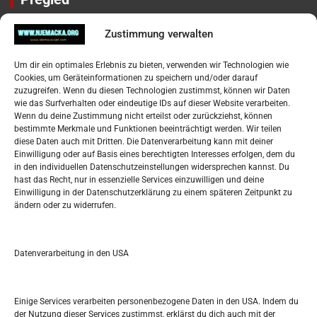
Impressum
Zustimmung verwalten
Datenschutzerklärung
Widerufsbelehrung
Um dir ein optimales Erlebnis zu bieten, verwenden wir Technologien wie
Oglašavanje / Postavite svoj oglas
Cookies, um Geräteinformationen zu speichern und/oder darauf
zuzugreifen. Wenn du diesen Technologien zustimmst, können wir Daten
wie das Surfverhalten oder eindeutige IDs auf dieser Website verarbeiten.
Tko je “Idemo u Svijet – Njemačka?
Wenn du deine Zustimmung nicht erteilst oder zurückziehst, können
bestimmte Merkmale und Funktionen beeinträchtigt werden. Wir teilen
diese Daten auch mit Dritten. Die Datenverarbeitung kann mit deiner
Pretražite stranicu:
Einwilligung oder auf Basis eines berechtigten Interesses erfolgen, dem du
in den individuellen Datenschutzeinstellungen widersprechen kannst. Du
hast das Recht, nur in essenzielle Services einzuwilligen und deine
S
Einwilligung in der Datenschutzerklärung zu einem späteren Zeitpunkt zu
e
ändern oder zu widerrufen.
a
r
Kalendar
c
Datenverarbeitung in den USA
h
JANUAR 2017
M
D
M
D
F
S
S
Einige Services verarbeiten personenbezogene Daten in den USA. Indem du
der Nutzung dieser Services zustimmst, erklärst du dich auch mit der