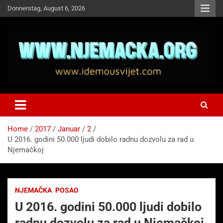
Skip
Donnerstag, August 6, 2026
to
content
NJEMAČKA
Idemo u Svijet-Njemacka!
Home
2017
Januar
2
U 2016. godini 50.000 ljudi dobilo radnu dozvolu za rad u
Njemačkoj
NJEMAČKA
POSAO
U 2016. godini 50.000 ljudi dobilo
radnu dozvolu za rad u Njemačkoj