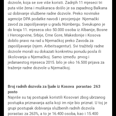
dozvole, koja se sve više koristi. Zadnjih 11 mjeseci tri
puta više žena i muškaraca došlo je sa zapadnog Balkana
uz dobivanje službene radne dozvole. Preko novinske
agencije DPA podatke navodi i procjenjuje Njemački
zavod za zapošljavanje u gradu Nürnbergu. Sveukupno je
do kraja 11. mjeseca oko 50.000 osoba iz Albanije, Bosne
i Hercegovine, Srbije, Crne Gore, Makedonije i Kosova
dobilo pravo na rad u Njemačkoj preko Zavoda za
zapošljavanje (njem.
Arbeitsagentur
). Svi tražitelji radne
dozvole morali su dokazati konkretnu ponudu posla ili
školovanja u Njemačkoj. Samo između prvog i
jedanaestog mjeseca 2015. bilo je oko 16.500 prijava za
traženje radne dozvole u Njemačkoj.
Broj radnih dozvola za ljude iz Kosova porastao 263
posto
Najviše su taj postupak koristili Kosovari zbog ubrzanog
postupka priznavanja azila koji im nije bio priznat. U toj je
grupi postupak dobivanja službenih radnih dozvola
porastao za 263%, a to je 16.400 osoba, kao i 15.400