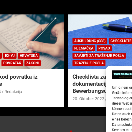
AUSBILDUNG (SSS)
CHECKLISTE
NJEMAČKA
POSAO
EX-YU
HRVATSKA
SAVJETI ZA TRAŽENJE POSLA
POVRATAK
ZAKONI
TRAŽENJE POSLA
kod povratka iz
Checklista za prijavnu
e
dokumentaciju (njem.
Um dir ein o
Bewerbungsunterlagen
4
Redakcija
Geräteinfor
Technologien
20. Oktober 2022
Redakcija
dieser Websi
können besti
Daten auch m
eines berech
Datenschutze
Services ein