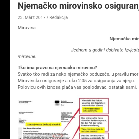
Njemačko mirovinsko osiguranje
23. März 2017
Redakcija
Mirovina
Njemačka mirovinsko osigur
Jednom u godini dobivate izvjestaj od njemcko
mirovine.
Tko ima pravo na njemacku mirovinu?
Svatko tko radi za neko njemačko poduzeće, u pravilu mora 
Mirovinsko osiguranje a oko 2,05 za osiguranja za njegu.
Polovicu ovih iznosa plaća vas poslodavac, ostatak sami.