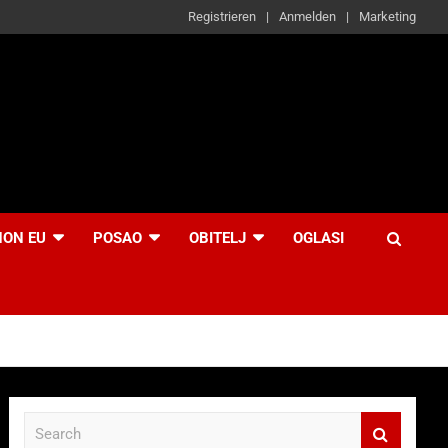
Registrieren
Anmelden
Marketing
NON EU
POSAO
OBITELJ
OGLASI
S
e