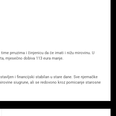
time prruzima i činjenicu da će imati i nižu mirovinu. U
vota, mjesečno dobiva 113 eura manje.
stavljen i financijski stabilan u stare dane. Sve njemačke
mirovine siugrune, ali se redovono kroz pomicanje starosne