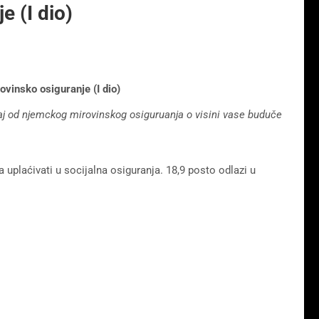
 (I dio)
anje (I dio)
g mirovinskog osiguruanja o visini vase buduče
uplaćivati u socijalna osiguranja. 18,9 posto odlazi u