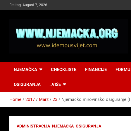
Skip
Freitag, August 7, 2026
to
content
NJEMAČKA
Idemo u Svijet-
NJEMAČKA
CHECKLISTE
FINANCIJE
FORMU
Njemacka!
OSIGURANJA
..VIŠE
Home
2017
März
23
Njemačko mirovinsko osiguranje (I 
ADMINISTRACIJA
NJEMAČKA
OSIGURANJA