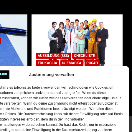
AUSBILDUNG (SSS)
CHECKLISTE
EDUKACIJA
NJEMAČKA
POSAO
Zustimmung verwalten
Lista najtraženijih deficitarnih
zanimanja u Njemačkoj.
ptimales Erlebnis zu bieten, verwenden wir Technologien wie Cookies, um
)
15. Oktober 2022
Redakcija
mationen zu speichern und/oder darauf zuzugreifen. Wenn du diesen
 zustimmst, können wir Daten wie das Surfverhalten oder eindeutige IDs auf
te verarbeiten. Wenn du deine Zustimmung nicht erteilst oder zurückziehst,
mmte Merkmale und Funktionen beeinträchtigt werden. Wir teilen diese
it Dritten. Die Datenverarbeitung kann mit deiner Einwilligung oder auf Basis
tigten Interesses erfolgen, dem du in den individuellen
instellungen widersprechen kannst. Du hast das Recht, nur in essenzielle
zuwilligen und deine Einwilligung in der Datenschutzerklärung zu einem