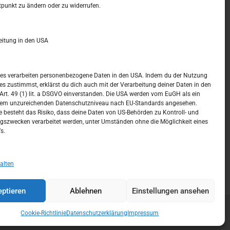
t –
Kalendar
tpunkt zu ändern oder zu widerrufen.
MÄRZ 2017
eitung in den USA
M
D
M
D
F
S
S
1
2
3
4
5
ices verarbeiten personenbezogene Daten in den USA. Indem du der Nutzung
ces zustimmst, erklärst du dich auch mit der Verarbeitung deiner Daten in den
6
7
8
9
10
11
12
t. 49 (1) lit. a DSGVO einverstanden. Die USA werden vom EuGH als ein
nem unzureichenden Datenschutzniveau nach EU-Standards angesehen.
13
14
15
16
17
18
19
 besteht das Risiko, dass deine Daten von US-Behörden zu Kontroll- und
szwecken verarbeitet werden, unter Umständen ohne die Möglichkeit eines
20
21
22
23
24
25
26
s.
27
28
29
30
31
« Feb.
Apr. »
alten
ptieren
Ablehnen
Einstellungen ansehen
Cookie-Richtlinie
Datenschutzerklärung
Impressum