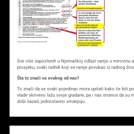
Sve više zaposlenih u Njemačkoj odlazi ranije u mirovinu a 
prosjeku, svaki radnik koji se ranije povukao iz radnog ži
Šta to znači sa svakog od nas?
To znači da se svaki pojedinac mora upitati kako če biti po
vlade skriveno lažu svoje gradane, pa i nas strance da su 
dobi nazad, jednostavno smanjuju.
Beitragsnavigation