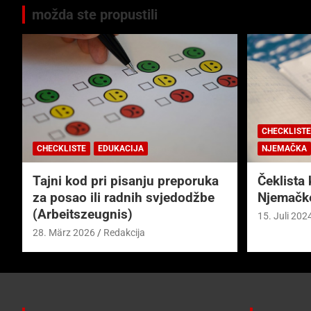
možda ste propustili
CHECKLISTE
CHECKLISTE
EDUKACIJA
NJEMAČKA
Tajni kod pri pisanju preporuka
Čeklista 
za posao ili radnih svjedodžbe
Njemačk
(Arbeitszeugnis)
15. Juli 202
28. März 2026
Redakcija