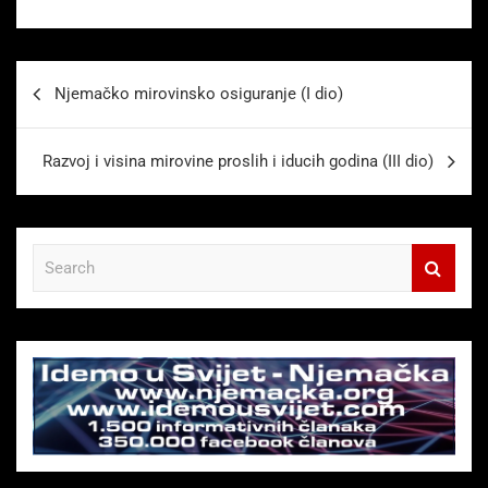
Beitragsnavigation
Njemačko mirovinsko osiguranje (I dio)
Razvoj i visina mirovine proslih i iducih godina (III dio)
S
e
a
r
c
h