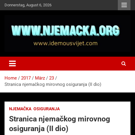
Skip
Donnerstag, August 6, 2026
to
content
NJEMAČKA
Idemo u Svijet-Njemacka!
Home
2017
März
23
Stranica njemačkog mirovnog osiguranja (II dio)
NJEMAČKA
OSIGURANJA
Stranica njemačkog mirovnog
osiguranja (II dio)