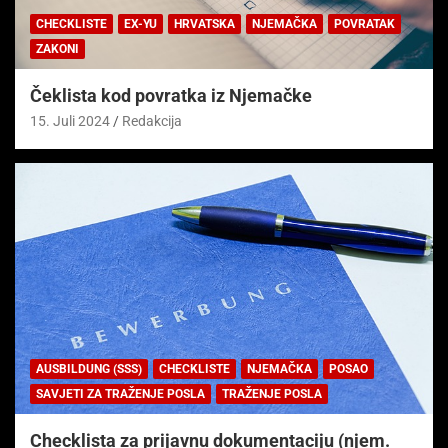
CHECKLISTE
EX-YU
HRVATSKA
NJEMAČKA
POVRATAK
ZAKONI
Čeklista kod povratka iz Njemačke
15. Juli 2024
Redakcija
AUSBILDUNG (SSS)
CHECKLISTE
NJEMAČKA
POSAO
SAVJETI ZA TRAŽENJE POSLA
TRAŽENJE POSLA
Checklista za prijavnu dokumentaciju (njem.