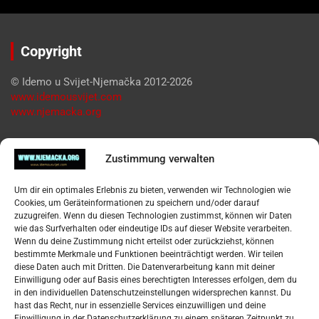
Copyright
© Idemo u Svijet-Njemačka 2012-2026
www.idemousvijet.com
www.njemacka.org
Pregled
Zustimmung verwalten
Impressum
Um dir ein optimales Erlebnis zu bieten, verwenden wir Technologien wie
Datenschutzerklärung
Cookies, um Geräteinformationen zu speichern und/oder darauf
Widerufsbelehrung
zuzugreifen. Wenn du diesen Technologien zustimmst, können wir Daten
Oglašavanje / Postavite svoj oglas
wie das Surfverhalten oder eindeutige IDs auf dieser Website verarbeiten.
Wenn du deine Zustimmung nicht erteilst oder zurückziehst, können
bestimmte Merkmale und Funktionen beeinträchtigt werden. Wir teilen
Tko je “Idemo u Svijet – Njemačka?
diese Daten auch mit Dritten. Die Datenverarbeitung kann mit deiner
Einwilligung oder auf Basis eines berechtigten Interesses erfolgen, dem du
in den individuellen Datenschutzeinstellungen widersprechen kannst. Du
Pretražite stranicu:
hast das Recht, nur in essenzielle Services einzuwilligen und deine
Einwilligung in der Datenschutzerklärung zu einem späteren Zeitpunkt zu