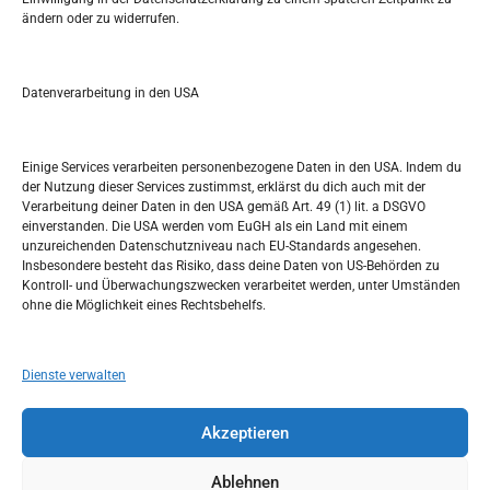
ändern oder zu widerrufen.
S
e
a
r
Datenverarbeitung in den USA
Kalendar
c
h
MÄRZ 2017
Einige Services verarbeiten personenbezogene Daten in den USA. Indem du
der Nutzung dieser Services zustimmst, erklärst du dich auch mit der
M
D
M
D
F
S
S
Verarbeitung deiner Daten in den USA gemäß Art. 49 (1) lit. a DSGVO
einverstanden. Die USA werden vom EuGH als ein Land mit einem
1
2
3
4
5
unzureichenden Datenschutzniveau nach EU-Standards angesehen.
Insbesondere besteht das Risiko, dass deine Daten von US-Behörden zu
6
7
8
9
10
11
12
Kontroll- und Überwachungszwecken verarbeitet werden, unter Umständen
ohne die Möglichkeit eines Rechtsbehelfs.
13
14
15
16
17
18
19
20
21
22
23
24
25
26
Dienste verwalten
27
28
29
30
31
Akzeptieren
« Feb.
Apr. »
Ablehnen