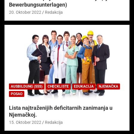
Bewerbungsunterlagen)
20. Oktober 2022
Redakcija
AUSBILDUNG (SSS)
CHECKLISTE
EDUKACIJA
NJEMAČKA
POSAO
Lista najtraženijih deficitarnih zanimanja u
Njemačkoj.
15. Oktober 2022
Redakcija