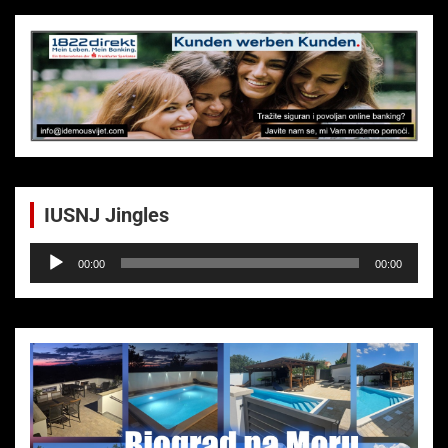
IUSNJ Jingles
Audio-
00:00
00:00
Player