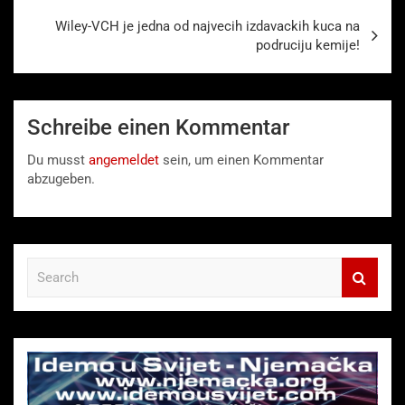
Wiley-VCH je jedna od najvecih izdavackih kuca na
podruciju kemije!
Schreibe einen Kommentar
Du musst
angemeldet
sein, um einen Kommentar
abzugeben.
S
e
a
r
c
h