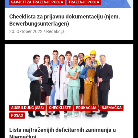
SAVJETI ZA TRAŽENJE POSLA
TRAŽENJE POSLA
Checklista za prijavnu dokumentaciju (njem.
Bewerbungsunterlagen)
20. Oktober 2022
Redakcija
AUSBILDUNG (SSS)
CHECKLISTE
EDUKACIJA
NJEMAČKA
POSAO
Lista najtraženijih deficitarnih zanimanja u
Njemačkoj.