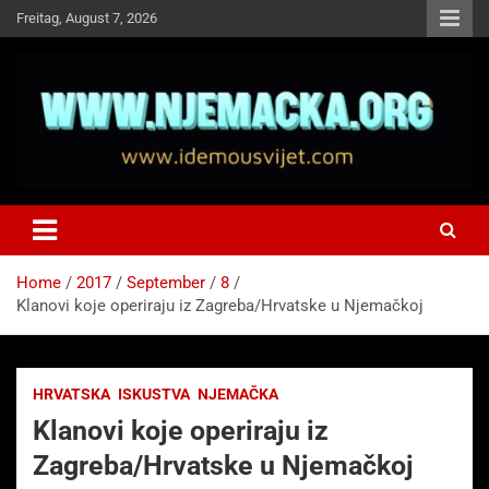
Skip
Freitag, August 7, 2026
to
content
NJEMAČKA
Idemo u Svijet-Njemacka!
Home
2017
September
8
Klanovi koje operiraju iz Zagreba/Hrvatske u Njemačkoj
HRVATSKA
ISKUSTVA
NJEMAČKA
Klanovi koje operiraju iz
Zagreba/Hrvatske u Njemačkoj