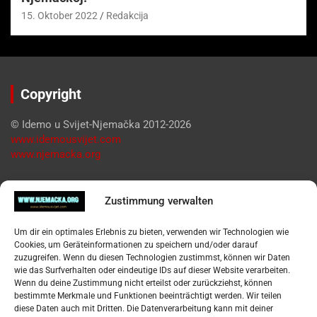
15. Oktober 2022
Redakcija
Copyright
© Idemo u Svijet-Njemačka 2012-2026
www.idemousvijet.com
www.njemacka.org
Pregled
Zustimmung verwalten
Impressum
Um dir ein optimales Erlebnis zu bieten, verwenden wir Technologien wie
Datenschutzerklärung
Cookies, um Geräteinformationen zu speichern und/oder darauf
Widerufsbelehrung
zuzugreifen. Wenn du diesen Technologien zustimmst, können wir Daten
Oglašavanje / Postavite svoj oglas
wie das Surfverhalten oder eindeutige IDs auf dieser Website verarbeiten.
Wenn du deine Zustimmung nicht erteilst oder zurückziehst, können
bestimmte Merkmale und Funktionen beeinträchtigt werden. Wir teilen
Tko je “Idemo u Svijet – Njemačka?
diese Daten auch mit Dritten. Die Datenverarbeitung kann mit deiner