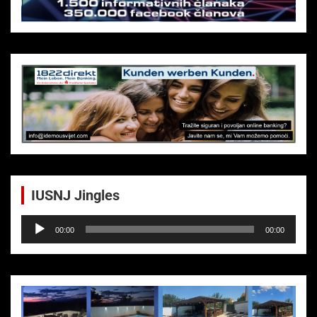
IUSNJ Jingles
Audio-
00:00
00:00
Player