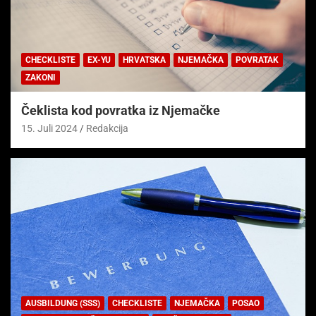
CHECKLISTE
EX-YU
HRVATSKA
NJEMAČKA
POVRATAK
ZAKONI
Čeklista kod povratka iz Njemačke
15. Juli 2024
Redakcija
AUSBILDUNG (SSS)
CHECKLISTE
NJEMAČKA
POSAO