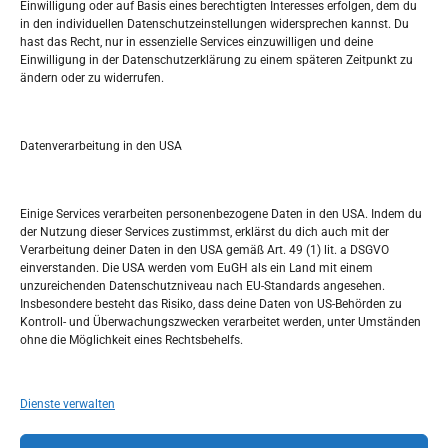
Einwilligung oder auf Basis eines berechtigten Interesses erfolgen, dem du
in den individuellen Datenschutzeinstellungen widersprechen kannst. Du
Pretražite stranicu:
hast das Recht, nur in essenzielle Services einzuwilligen und deine
Einwilligung in der Datenschutzerklärung zu einem späteren Zeitpunkt zu
ändern oder zu widerrufen.
S
e
a
r
Datenverarbeitung in den USA
Kalendar
c
h
SEPTEMBER 2017
Einige Services verarbeiten personenbezogene Daten in den USA. Indem du
der Nutzung dieser Services zustimmst, erklärst du dich auch mit der
M
D
M
D
F
S
S
Verarbeitung deiner Daten in den USA gemäß Art. 49 (1) lit. a DSGVO
einverstanden. Die USA werden vom EuGH als ein Land mit einem
1
2
3
unzureichenden Datenschutzniveau nach EU-Standards angesehen.
Insbesondere besteht das Risiko, dass deine Daten von US-Behörden zu
4
5
6
7
8
9
10
Kontroll- und Überwachungszwecken verarbeitet werden, unter Umständen
ohne die Möglichkeit eines Rechtsbehelfs.
11
12
13
14
15
16
17
18
19
20
21
22
23
24
Dienste verwalten
25
26
27
28
29
30