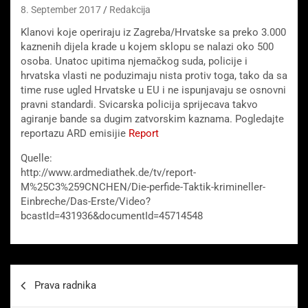
8. September 2017
Redakcija
Klanovi koje operiraju iz Zagreba/Hrvatske sa preko 3.000
kaznenih dijela krade u kojem sklopu se nalazi oko 500
osoba. Unatoc upitima njema
č
kog suda, policije i
hrvatska vlasti ne poduzimaju nista protiv toga, tako da sa
time ruse ugled Hrvatske u EU i ne ispunjavaju se osnovni
pravni standardi. Svicarska policija sprijecava takvo
agiranje bande sa dugim zatvorskim kaznama. Pogledajte
reportazu ARD emisijie
Report
Quelle:
http://www.ardmediathek.de/tv/report-
M%25C3%259CNCHEN/Die-perfide-Taktik-krimineller-
Einbreche/Das-Erste/Video?
bcastId=431936&documentId=45714548
Beitragsnavigation
Prava radnika