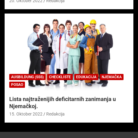
20. Oktober 2022
Redakcija
AUSBILDUNG (SSS)
CHECKLISTE
EDUKACIJA
NJEMAČKA
POSAO
Lista najtraženijih deficitarnih zanimanja u
Njemačkoj.
15. Oktober 2022
Redakcija