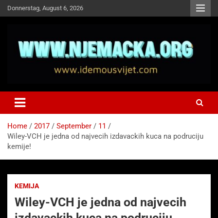
Skip
Donnerstag, August 6, 2026
to
content
NJEMAČKA
Idemo u Svijet-Njemacka!
Home
2017
September
11
Wiley-VCH je jedna od najvecih izdavackih kuca na podruciju
kemije!
KEMIJA
Wiley-VCH je jedna od najvecih
izdavackih kuca na podruciju