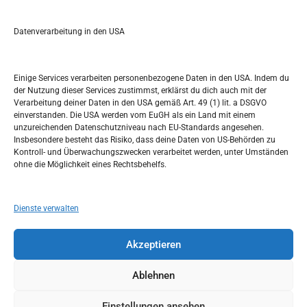
e
a
r
Datenverarbeitung in den USA
Kalendar
c
h
SEPTEMBER 2017
Einige Services verarbeiten personenbezogene Daten in den USA. Indem du
der Nutzung dieser Services zustimmst, erklärst du dich auch mit der
M
D
M
D
F
S
S
Verarbeitung deiner Daten in den USA gemäß Art. 49 (1) lit. a DSGVO
einverstanden. Die USA werden vom EuGH als ein Land mit einem
1
2
3
unzureichenden Datenschutzniveau nach EU-Standards angesehen.
Insbesondere besteht das Risiko, dass deine Daten von US-Behörden zu
4
5
6
7
8
9
10
Kontroll- und Überwachungszwecken verarbeitet werden, unter Umständen
ohne die Möglichkeit eines Rechtsbehelfs.
11
12
13
14
15
16
17
18
19
20
21
22
23
24
Dienste verwalten
25
26
27
28
29
30
Akzeptieren
« Aug.
Okt. »
Ablehnen
Einstellungen ansehen