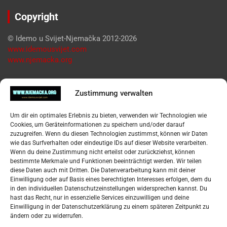
Copyright
© Idemo u Svijet-Njemačka 2012-2026
www.idemousvijet.com
www.njemacka.org
Pregled
Zustimmung verwalten
Impressum
Um dir ein optimales Erlebnis zu bieten, verwenden wir Technologien wie
Datenschutzerklärung
Cookies, um Geräteinformationen zu speichern und/oder darauf
Widerufsbelehrung
zuzugreifen. Wenn du diesen Technologien zustimmst, können wir Daten
Oglašavanje / Postavite svoj oglas
wie das Surfverhalten oder eindeutige IDs auf dieser Website verarbeiten.
Wenn du deine Zustimmung nicht erteilst oder zurückziehst, können
bestimmte Merkmale und Funktionen beeinträchtigt werden. Wir teilen
Tko je “Idemo u Svijet – Njemačka?
diese Daten auch mit Dritten. Die Datenverarbeitung kann mit deiner
Einwilligung oder auf Basis eines berechtigten Interesses erfolgen, dem du
in den individuellen Datenschutzeinstellungen widersprechen kannst. Du
Pretražite stranicu:
hast das Recht, nur in essenzielle Services einzuwilligen und deine
Einwilligung in der Datenschutzerklärung zu einem späteren Zeitpunkt zu
ändern oder zu widerrufen.
S