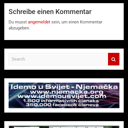
Schreibe einen Kommentar
Du musst
angemeldet
sein, um einen Kommentar
abzugeben.
S
e
a
r
c
h