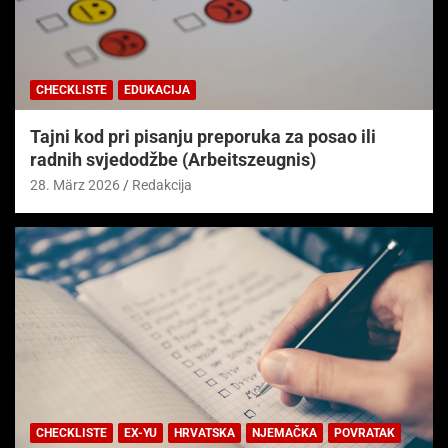
CHECKLISTE
EDUKACIJA
Tajni kod pri pisanju preporuka za posao ili
radnih svjedodžbe (Arbeitszeugnis)
28. März 2026
Redakcija
CHECKLISTE
EX-YU
HRVATSKA
NJEMAČKA
POVRATAK