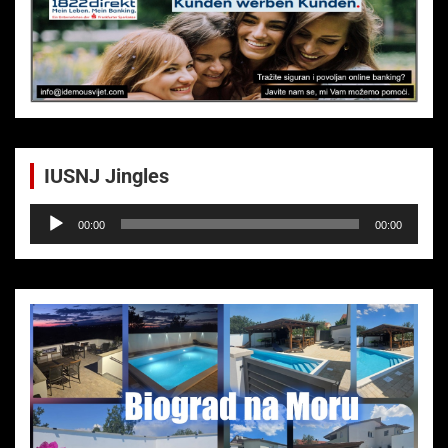
IUSNJ Jingles
Audio-
00:00
00:00
Player