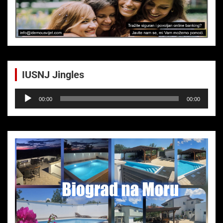
IUSNJ Jingles
Audio-
00:00
00:00
Player