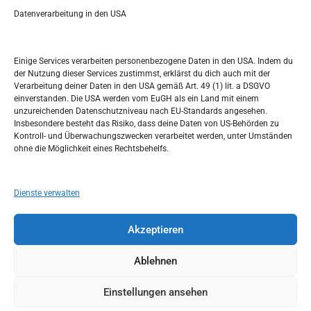
r
Datenverarbeitung in den USA
Kalendar
c
h
SEPTEMBER 2017
Einige Services verarbeiten personenbezogene Daten in den USA. Indem du
der Nutzung dieser Services zustimmst, erklärst du dich auch mit der
M
D
M
D
F
S
S
Verarbeitung deiner Daten in den USA gemäß Art. 49 (1) lit. a DSGVO
einverstanden. Die USA werden vom EuGH als ein Land mit einem
1
2
3
unzureichenden Datenschutzniveau nach EU-Standards angesehen.
Insbesondere besteht das Risiko, dass deine Daten von US-Behörden zu
4
5
6
7
8
9
10
Kontroll- und Überwachungszwecken verarbeitet werden, unter Umständen
ohne die Möglichkeit eines Rechtsbehelfs.
11
12
13
14
15
16
17
18
19
20
21
22
23
24
Dienste verwalten
25
26
27
28
29
30
Akzeptieren
« Aug.
Okt. »
Ablehnen
Einstellungen ansehen
Copyright © 2026
Idemo u Svijet-Njemacka!