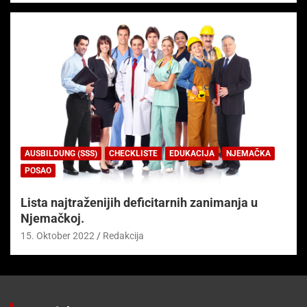
AUSBILDUNG (SSS)
CHECKLISTE
EDUKACIJA
NJEMAČKA
POSAO
Lista najtraženijih deficitarnih zanimanja u
Njemačkoj.
15. Oktober 2022
Redakcija