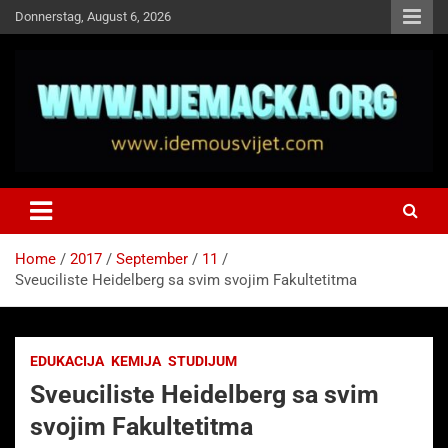
Skip
Donnerstag, August 6, 2026
to
content
NJEMAČKA
Idemo u Svijet-Njemacka!
Home
2017
September
11
Sveuciliste Heidelberg sa svim svojim Fakultetitma
EDUKACIJA
KEMIJA
STUDIJUM
Sveuciliste Heidelberg sa svim
svojim Fakultetitma