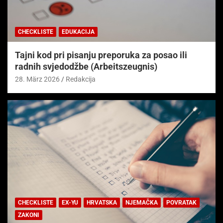
CHECKLISTE
EDUKACIJA
Tajni kod pri pisanju preporuka za posao ili
radnih svjedodžbe (Arbeitszeugnis)
28. März 2026
Redakcija
CHECKLISTE
EX-YU
HRVATSKA
NJEMAČKA
POVRATAK
ZAKONI