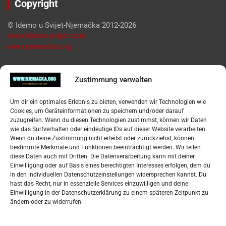
Copyright
© Idemo u Svijet-Njemačka 2012-2026
www.idemousvijet.com
www.njemacka.org
Pregled
Zustimmung verwalten
Impressum
Um dir ein optimales Erlebnis zu bieten, verwenden wir Technologien wie
Datenschutzerklärung
Cookies, um Geräteinformationen zu speichern und/oder darauf
Widerufsbelehrung
zuzugreifen. Wenn du diesen Technologien zustimmst, können wir Daten
Oglašavanje / Postavite svoj oglas
wie das Surfverhalten oder eindeutige IDs auf dieser Website verarbeiten.
Wenn du deine Zustimmung nicht erteilst oder zurückziehst, können
bestimmte Merkmale und Funktionen beeinträchtigt werden. Wir teilen
Tko je “Idemo u Svijet – Njemačka?
diese Daten auch mit Dritten. Die Datenverarbeitung kann mit deiner
Einwilligung oder auf Basis eines berechtigten Interesses erfolgen, dem du
in den individuellen Datenschutzeinstellungen widersprechen kannst. Du
Pretražite stranicu:
hast das Recht, nur in essenzielle Services einzuwilligen und deine
Einwilligung in der Datenschutzerklärung zu einem späteren Zeitpunkt zu
ändern oder zu widerrufen.
S
e
a