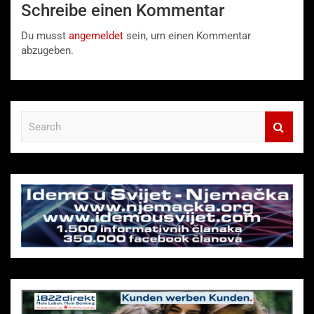
Schreibe einen Kommentar
Du musst
angemeldet
sein, um einen Kommentar
abzugeben.
S
e
a
r
c
h