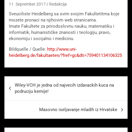
11. September 2017
Redakcija
Sveuciliste Heidelberg sa svim svojim Fakultetitma koje
mozete pronaci na njihovim web stranicama.
Imate Fakultete za prirodoslovnu nauku, matematiku i
informatik,
humanističke znanosti
i teologiju, pravo,
ekonomiju i socijalno i medicinu.
Bildquelle / Quelle:
http://www.uni-
heidelberg.de/fakultaeten/?fref=gc&dti=759401134106325
Beitragsnavigation
Wiley-VCH je jedna od najvecih izdavackih kuca na
podruciju kemije!
Masovno iseljavanje mladih iz Hrvatske