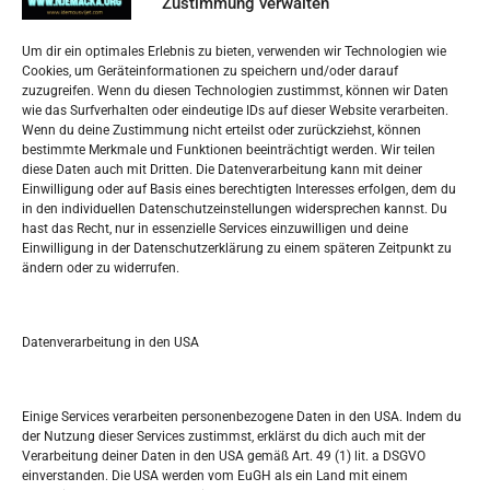
Zustimmung verwalten
Impressum
Um dir ein optimales Erlebnis zu bieten, verwenden wir Technologien wie
Datenschutzerklärung
Cookies, um Geräteinformationen zu speichern und/oder darauf
Widerufsbelehrung
zuzugreifen. Wenn du diesen Technologien zustimmst, können wir Daten
Oglašavanje / Postavite svoj oglas
wie das Surfverhalten oder eindeutige IDs auf dieser Website verarbeiten.
Wenn du deine Zustimmung nicht erteilst oder zurückziehst, können
bestimmte Merkmale und Funktionen beeinträchtigt werden. Wir teilen
Tko je “Idemo u Svijet – Njemačka?
diese Daten auch mit Dritten. Die Datenverarbeitung kann mit deiner
Einwilligung oder auf Basis eines berechtigten Interesses erfolgen, dem du
in den individuellen Datenschutzeinstellungen widersprechen kannst. Du
Pretražite stranicu:
hast das Recht, nur in essenzielle Services einzuwilligen und deine
Einwilligung in der Datenschutzerklärung zu einem späteren Zeitpunkt zu
ändern oder zu widerrufen.
S
e
a
r
Datenverarbeitung in den USA
Kalendar
c
h
DEZEMBER 2017
Einige Services verarbeiten personenbezogene Daten in den USA. Indem du
der Nutzung dieser Services zustimmst, erklärst du dich auch mit der
M
D
M
D
F
S
S
Verarbeitung deiner Daten in den USA gemäß Art. 49 (1) lit. a DSGVO
einverstanden. Die USA werden vom EuGH als ein Land mit einem