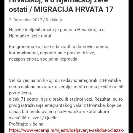
ostati / MIGRACIJA HRVATA 17
2. Dezember 2017
Redakcija
Najviše iseljenih imalo je posao u Hrvatskoj, a u
Njemačkoj žele ostati
Emigrantima koji se ne bi vratili u domovini smeta
korumpiranost, nepostojanje pravne države,
nezaposlenost, socijalna nepravda
Velika većina onih koji su nedavno emigrirali iz Hrvatske
nema u planu povratak u zemlju, među njima je više od 55
posto žena,
a čak 71 posto ih je u braku ili stalnoj vezi. Rezultati su to
prvog istraživanja emigrantskog vala iz Hrvatske, koje će
danas biti predstavljeno na Hrvatskom katoličkom
sveučilištu.Izvor / Quelle:
Pročitajte više na:
https://www.vecernji.hr/vijesti/iseljavanje-selidba-odlazak-