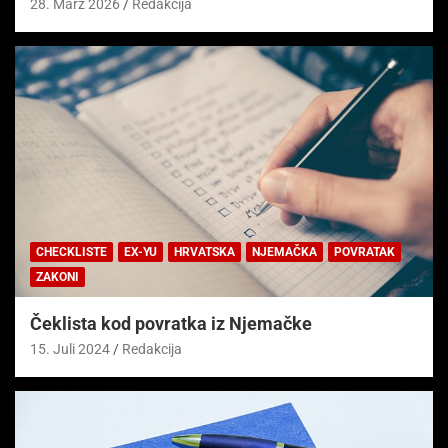
28. März 2026
Redakcija
CHECKLISTE
EX-YU
HRVATSKA
NJEMAČKA
POVRATAK
ZAKONI
Čeklista kod povratka iz Njemačke
15. Juli 2024
Redakcija