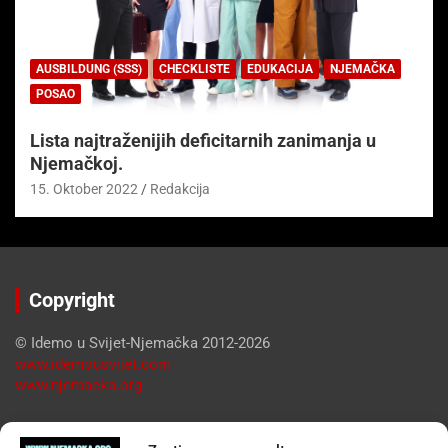
AUSBILDUNG (SSS)
CHECKLISTE
EDUKACIJA
NJEMAČKA
POSAO
Lista najtraženijih deficitarnih zanimanja u
Njemačkoj.
15. Oktober 2022
Redakcija
Copyright
© Idemo u Svijet-Njemačka 2012-2026
www.idemousvijet.com
www.njemacka.org
Pregled