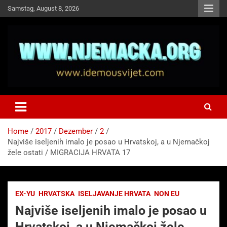
Skip
Samstag, August 8, 2026
to
content
NJEMAČKA
Idemo u Svijet-Njemacka!
Home
2017
Dezember
2
Najviše iseljenih imalo je posao u Hrvatskoj, a u Njemačkoj
žele ostati / MIGRACIJA HRVATA 17
EX-YU
HRVATSKA
ISELJAVANJE HRVATA
NON EU
Najviše iseljenih imalo je posao u
Hrvatskoj, a u Njemačkoj žele