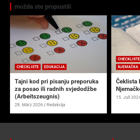
možda ste propustili
CHECKLISTE
CHECKLISTE
EDUKACIJA
NJEMAČKA
Tajni kod pri pisanju preporuka
Čeklista 
za posao ili radnih svjedodžbe
Njemačk
(Arbeitszeugnis)
15. Juli 202
28. März 2026
Redakcija