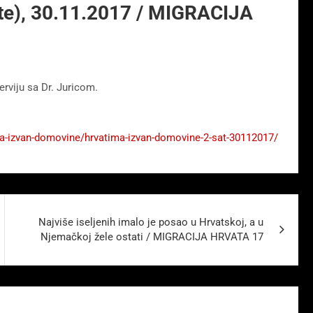
te), 30.11.2017 / MIGRACIJA
erviju sa Dr. Juricom.
atima-izvan-domovine/hrvatima-izvan-domovine-2-sat-30112017/
Najviše iseljenih imalo je posao u Hrvatskoj, a u
Njemačkoj žele ostati / MIGRACIJA HRVATA 17