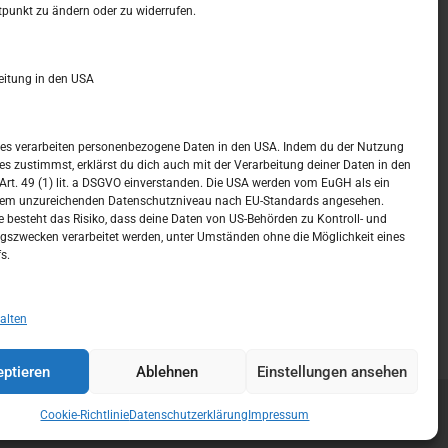
t –
Kalendar
tpunkt zu ändern oder zu widerrufen.
DEZEMBER 2017
eitung in den USA
M
D
M
D
F
S
S
1
2
3
ices verarbeiten personenbezogene Daten in den USA. Indem du der Nutzung
ces zustimmst, erklärst du dich auch mit der Verarbeitung deiner Daten in den
4
5
6
7
8
9
10
t. 49 (1) lit. a DSGVO einverstanden. Die USA werden vom EuGH als ein
nem unzureichenden Datenschutzniveau nach EU-Standards angesehen.
11
12
13
14
15
16
17
 besteht das Risiko, dass deine Daten von US-Behörden zu Kontroll- und
szwecken verarbeitet werden, unter Umständen ohne die Möglichkeit eines
18
19
20
21
22
23
24
s.
25
26
27
28
29
30
31
« Nov.
Jan. »
alten
ptieren
Ablehnen
Einstellungen ansehen
Cookie-Richtlinie
Datenschutzerklärung
Impressum