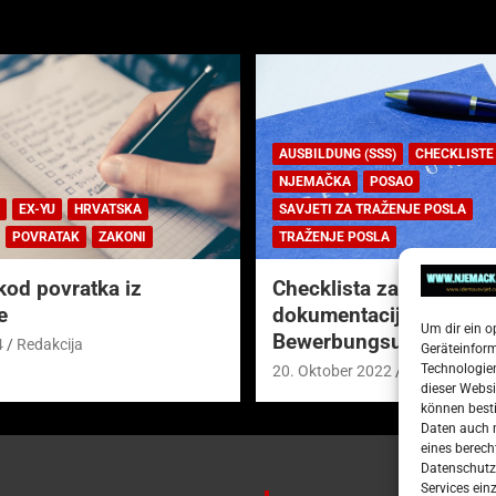
AUSBILDUNG (SSS)
CHECKLISTE
NJEMAČKA
POSAO
EX-YU
HRVATSKA
SAVJETI ZA TRAŽENJE POSLA
POVRATAK
ZAKONI
TRAŽENJE POSLA
kod povratka iz
Checklista za prijavnu
e
dokumentaciju (njem.
Um dir ein o
Bewerbungsunterlagen
4
Redakcija
Geräteinfor
Technologien
20. Oktober 2022
Redakcija
dieser Websi
können besti
Daten auch m
eines berech
Datenschutze
Services ein