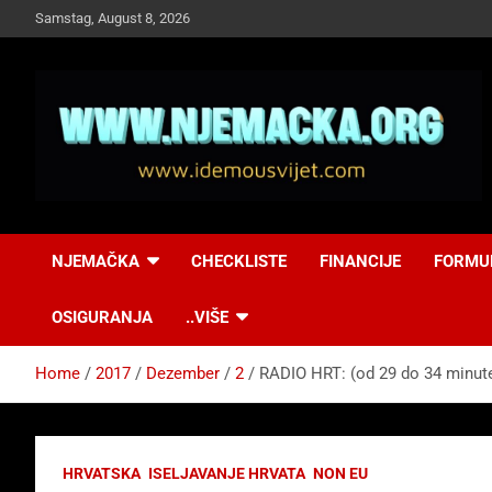
Skip
Samstag, August 8, 2026
to
content
NJEMAČKA
Idemo u Svijet-
NJEMAČKA
CHECKLISTE
FINANCIJE
FORMU
Njemacka!
OSIGURANJA
..VIŠE
Home
2017
Dezember
2
RADIO HRT: (od 29 do 34 minut
HRVATSKA
ISELJAVANJE HRVATA
NON EU