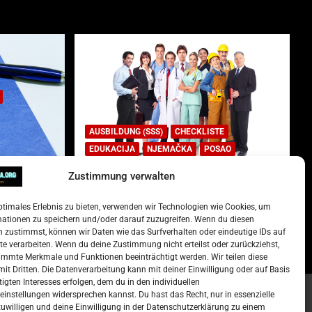
AUSBILDUNG (SSS)
CHECKLISTE
EDUKACIJA
NJEMAČKA
POSAO
Zustimmung verwalten
Lista najtraženijih deficitarnih
zanimanja u Njemačkoj.
ptimales Erlebnis zu bieten, verwenden wir Technologien wie Cookies, um
)
15. Oktober 2022
Redakcija
mationen zu speichern und/oder darauf zuzugreifen. Wenn du diesen
 zustimmst, können wir Daten wie das Surfverhalten oder eindeutige IDs auf
te verarbeiten. Wenn du deine Zustimmung nicht erteilst oder zurückziehst,
mmte Merkmale und Funktionen beeinträchtigt werden. Wir teilen diese
it Dritten. Die Datenverarbeitung kann mit deiner Einwilligung oder auf Basis
tigten Interesses erfolgen, dem du in den individuellen
instellungen widersprechen kannst. Du hast das Recht, nur in essenzielle
zuwilligen und deine Einwilligung in der Datenschutzerklärung zu einem