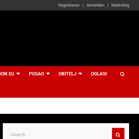
Registrieren
Anmelden
Marketing
NON EU
POSAO
OBITELJ
OGLASI
S
e