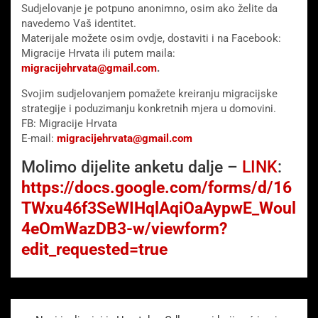
Sudjelovanje je potpuno anonimno, osim ako želite da
navedemo Vaš identitet.
Materijale možete osim ovdje, dostaviti i na Facebook:
Migracije Hrvata ili putem maila:
migracijehrvata@gmail.com
.
Svojim sudjelovanjem pomažete kreiranju migracijske
strategije i poduzimanju konkretnih mjera u domovini.
FB: Migracije Hrvata
E-mail:
migracijehrvata@gmail.com
Molimo dijelite anketu dalje –
LINK
:
https://docs.google.com/forms/d/16
TWxu46f3SeWIHqlAqiOaAypwE_Woul
4eOmWazDB3-w/viewform?
edit_requested=true
Beitragsnavigation