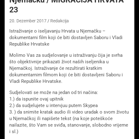
23
20. Dezember 2017
Redakcija
Istraživanje o iseljavanju Hrvata u Njemačku –
dokumentarni film koji će biti dostavljen Saboru i Vladi
Republike Hrvatske
Molimo Vas za sudjelovanje u istraživanju čija je svrha
što objektivnije prikazati život naših iseljenika u
Njemačkoj. Istraživanje će rezultirati kratkim
dokumentarnim filmom koji će biti dostavljeni Saboru i
Vladi Republike Hrvatske.
Sudjelovati se može na jedan od tri načina:
1.) da ispunite ovaj upitnik
2.) da sudjelujete u intervjuu putem Skypea
3. ) da snimite kratak audio ili video uradak o svom životu
u Njemačkoj ili napišete tekst (na koje poteškoće
nailazite, što Vam se sviđa, stanovanje, slobodno vrijeme
i sl.)