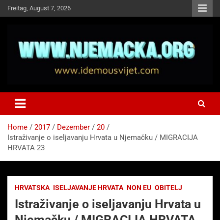
Skip
Freitag, August 7, 2026
to
content
NJEMAČKA
Idemo u Svijet-Njemacka!
Home
2017
Dezember
20
Istraživanje o iseljavanju Hrvata u Njemačku / MIGRACIJA
HRVATA 23
HRVATSKA
ISELJAVANJE HRVATA
NON EU
OBITELJ
Istraživanje o iseljavanju Hrvata u
Njemačku / MIGRACIJA HRVATA