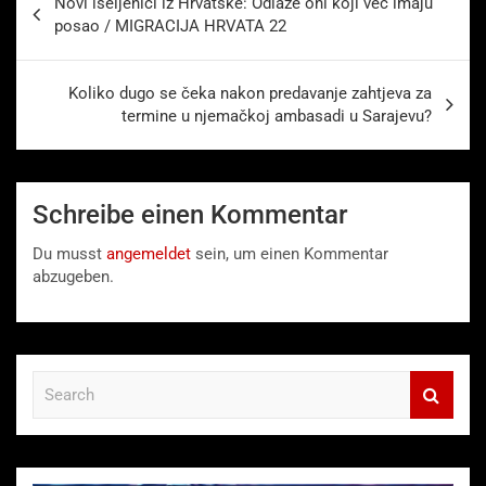
Novi iseljenici iz Hrvatske: Odlaze oni koji već imaju
posao / MIGRACIJA HRVATA 22
Koliko dugo se čeka nakon predavanje zahtjeva za
termine u njemačkoj ambasadi u Sarajevu?
Schreibe einen Kommentar
Du musst
angemeldet
sein, um einen Kommentar
abzugeben.
S
e
a
r
c