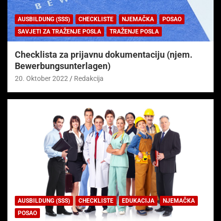
AUSBILDUNG (SSS)
CHECKLISTE
NJEMAČKA
POSAO
SAVJETI ZA TRAŽENJE POSLA
TRAŽENJE POSLA
Checklista za prijavnu dokumentaciju (njem.
Bewerbungsunterlagen)
20. Oktober 2022
Redakcija
AUSBILDUNG (SSS)
CHECKLISTE
EDUKACIJA
NJEMAČKA
POSAO