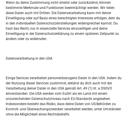
Wenn du deine Zustimmung nicht erteilst oder zurückziehst, können
bestimmte Merkmale und Funktionen beeinträchtigt werden. Wir teilen
Tko je “Idemo u Svijet – Njemačka?
diese Daten auch mit Dritten. Die Datenverarbeitung kann mit deiner
Einwilligung oder auf Basis eines berechtigten Interesses erfolgen, dem du
in den individuellen Datenschutzeinstellungen widersprechen kannst. Du
Pretražite stranicu:
hast das Recht, nur in essenzielle Services einzuwilligen und deine
Einwilligung in der Datenschutzerklärung zu einem späteren Zeitpunkt zu
ändern oder zu widerrufen.
S
e
a
r
Datenverarbeitung in den USA
Kalendar
c
h
DEZEMBER 2017
Einige Services verarbeiten personenbezogene Daten in den USA. Indem du
der Nutzung dieser Services zustimmst, erklärst du dich auch mit der
M
D
M
D
F
S
S
Verarbeitung deiner Daten in den USA gemäß Art. 49 (1) lit. a DSGVO
einverstanden. Die USA werden vom EuGH als ein Land mit einem
1
2
3
unzureichenden Datenschutzniveau nach EU-Standards angesehen.
Insbesondere besteht das Risiko, dass deine Daten von US-Behörden zu
4
5
6
7
8
9
10
Kontroll- und Überwachungszwecken verarbeitet werden, unter Umständen
ohne die Möglichkeit eines Rechtsbehelfs.
11
12
13
14
15
16
17