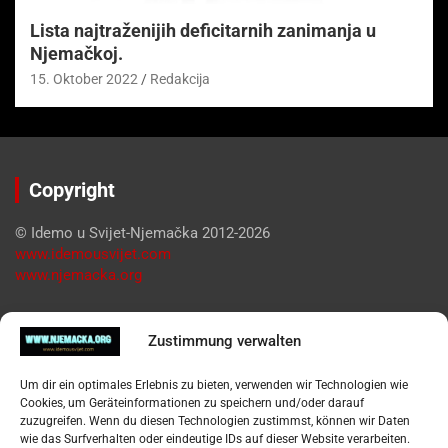
Lista najtraženijih deficitarnih zanimanja u
Njemačkoj.
15. Oktober 2022
Redakcija
Copyright
© Idemo u Svijet-Njemačka 2012-2026
www.idemousvijet.com
www.njemacka.org
Pregled
Zustimmung verwalten
Impressum
Um dir ein optimales Erlebnis zu bieten, verwenden wir Technologien wie
Datenschutzerklärung
Cookies, um Geräteinformationen zu speichern und/oder darauf
Widerufsbelehrung
zuzugreifen. Wenn du diesen Technologien zustimmst, können wir Daten
Oglašavanje / Postavite svoj oglas
wie das Surfverhalten oder eindeutige IDs auf dieser Website verarbeiten.