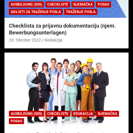
AUSBILDUNG (SSS)
CHECKLISTE
NJEMAČKA
POSAO
SAVJETI ZA TRAŽENJE POSLA
TRAŽENJE POSLA
Checklista za prijavnu dokumentaciju (njem.
Bewerbungsunterlagen)
20. Oktober 2022
Redakcija
AUSBILDUNG (SSS)
CHECKLISTE
EDUKACIJA
NJEMAČKA
POSAO