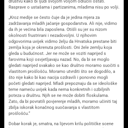
društvu kako bi ljudi svojom voljom odlučili ostati.
Rasprave o ustašama i partizanima, mladima nisu po volji.
„Kroz medije se često čuje da je jedina mjera za
zadržavanja mladih jačanje gospodarstva. Ali nije, vidimo
da ih je većina bila zaposlena. Otišli su jer su nizom
okolnosti frustrirani i nezadovoljni. U njihovim
odgovorima uvijek vidimo želju da Hrvatska prestane biti
zemlja koja je okrenuta prošlosti. Oni žele zemlju koja
gleda u budućnost. Jer ne može se voziti naprijed s
farovima koji osvjetljavaju nazad. No, da bi se moglo
gledati naprijed svakako se kao društvo moramo suočiti s
vlastitom prošlošću. Moramo utvrditi što se dogodilo, a
što nije kako bi kao nacija ozdravili i ponovno mogli
početi gledati naprijed. Mladi prepoznaju da se ideološke
teme nameću uvijek kada nema konkretnih i ozbiljnih
poteza u društvu. Njih se ne može dobiti floskulama.
Zato, da bi povratili povjerenje mladih, moramo učiniti taj
zbilja iskorak konačnog suočavanja s vlastitom
prošlošću.“
Dobar korak je, smatra, na lijevom krilu političke scene