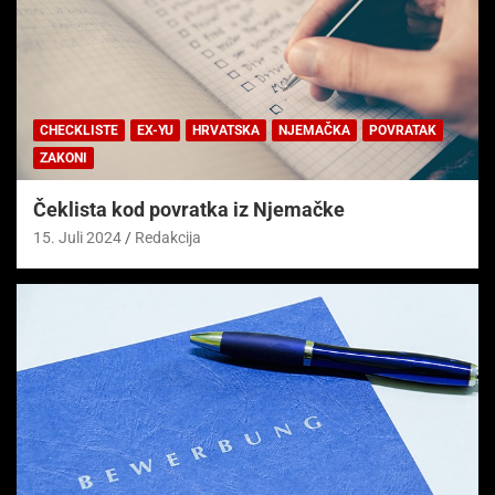
CHECKLISTE
EX-YU
HRVATSKA
NJEMAČKA
POVRATAK
ZAKONI
Čeklista kod povratka iz Njemačke
15. Juli 2024
Redakcija