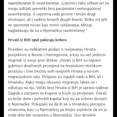
napredovanje ili usavršavanje. „Liječnici tako odlaze jer ne
mogu izdržati preveliki broj pacijenata i nemogućnost
usavršavanja. O uvjetima rada govore i brojni drugi
stručnjaci, ali i radnici brojnih drugih branši. Nitko od njih
ne spominje novac kao motiv iseljavanja. Mnogi
naglašavaju da su u Njemačkoj rasterećeniji.“
Hrvati iz BiH opet pakiraju kofere
Posebno su indikativni podaci o iseljavanju Hrvata
porijeklom iz Bosne i Hercegovine, a koji su već jednom
migrirali iz svoje prve države. „Hrvati iz BiH su najveći
gubitnici društvenih promjena na hrvatskom etničkom
prostoru i čine trećinu svih iseljenih Hrvata u novom
migracijskom valu. Potpuno su izgubili nadu u BiH, ali i
Hrvatsku. Kako imaju iskustvo migracije, lakše se i
odlučuju na nju. Veliki broj Hrvata iz BiH je upravo izabrao
Zagreb u zamjenu za krajeve iz kojih su protjerani. Čekali
su bolje dane i potrošili kapital koji su sa sobom donijeli
iz Njemačke. Pokazalo se da ih se u Hrvatskoj percipira
strancima, kao i u Njemačkoj pa brojni svjedoče da im je
onda drže biti strancem u Njemačkoj. Ovo donekle