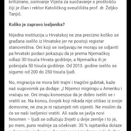
kritizirano, osnivanje Vijeća za suočavanje s prošlošću
čiji je član i rektor Katoličkog sveučilišta prof. dr. Željko
Tanjić.
Koliko je zapravo iseljenika?
Nijedna institucija u Hrvatskoj ne zna precizno koliko se
građana iselilo iz Hrvatske jer ne postoji registar
stanovništva. Oni koji se iseljavaju ne moraju se odjaviti
pa hrvatski podaci pokazuju da je prema Njemačkoj
odlazi 30 tisuća Hrvata godišnje, a Njemačka ih je
pobrojala 50 tisuća godišnje. Od 2013. godine iselilo se
sigurno od 200 do 250 tisuća ljudi.
No, migracija ne mora biti trajni i tragični gubitak, kaže
naš sugovornik pa dodaje: „I Nijemci migriraju u Ameriku i
vraćaju se. Oni imaju konsenzus da je dobro iseliti se i
vratiti se. Na koncu, čovjek koji nikada nije otišao iz svoje
domovine, ne zna je ni razumjeti niti cijeniti. Ne mislim da
će se naši iseljenici vratiti. Ali sada se javlja novi
fenomen – ljudi se odlučuju živjeti u dvije zemlje i to je,
po meni, puno realnije za očekivati. 35 % ispitanika dolaze