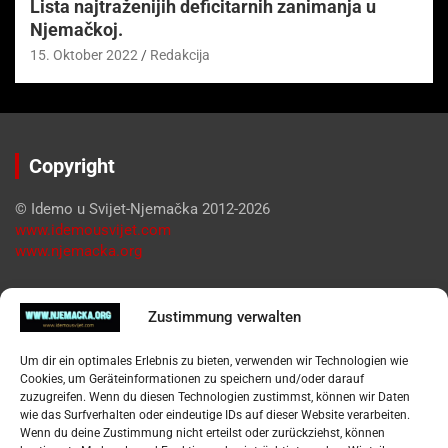
Lista najtraženijih deficitarnih zanimanja u
Njemačkoj.
15. Oktober 2022
Redakcija
Copyright
© Idemo u Svijet-Njemačka 2012-2026
www.idemousvijet.com
www.njemacka.org
Pregled
Zustimmung verwalten
Impressum
Um dir ein optimales Erlebnis zu bieten, verwenden wir Technologien wie
Datenschutzerklärung
Cookies, um Geräteinformationen zu speichern und/oder darauf
Widerufsbelehrung
zuzugreifen. Wenn du diesen Technologien zustimmst, können wir Daten
Oglašavanje / Postavite svoj oglas
wie das Surfverhalten oder eindeutige IDs auf dieser Website verarbeiten.
Wenn du deine Zustimmung nicht erteilst oder zurückziehst, können