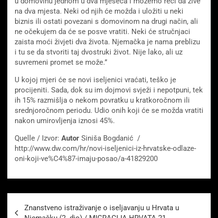
u domovinu jednom u dva mjeseca i možemo reći da žive
na dva mjesta. Neki od njih će možda i uložiti u neki
biznis ili ostati povezani s domovinom na drugi način, ali
ne očekujem da će se posve vratiti. Neki će stručnjaci
zaista moći živjeti dva života. Njemačka je nama preblizu
i tu se da stvoriti taj dvostruki život. Nije lako, ali uz
suvremeni promet se može.”
U kojoj mjeri će se novi iseljenici vraćati, teško je
procijeniti. Sada, dok su im dojmovi svježi i nepotpuni, tek
ih 15% razmišlja o nekom povratku u kratkoročnom ili
srednjoročnom periodu. Udio onih koji će se možda vratiti
nakon umirovljenja iznosi 45%.
Quelle / Izvor:
Autor
Siniša Bogdanić /
http://www.dw.com/hr/novi-iseljenici-iz-hrvatske-odlaze-
oni-koji-ve%C4%87-imaju-posao/a-41829200
Beitragsnavigation
Znanstveno istraživanje o iseljavanju u Hrvata u