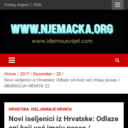
Skip
Freitag, August 7, 2026
to
content
NJEMAČKA
Idemo u Svijet-Njemacka!
Home
2017
Dezember
20
Novi iseljenici iz Hrvatske: Odlaze oni koji već imaju posao /
MIGRACIJA HRVATA 22
HRVATSKA
ISELJAVANJE HRVATA
Novi iseljenici iz Hrvatske: Odlaze
oni koji već imaju posao /