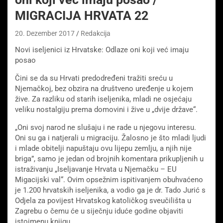
MIGRACIJA HRVATA 22
20. Dezember 2017
Redakcija
Novi iseljenici iz Hrvatske: Odlaze oni koji već imaju
posao
Čini se da su Hrvati predodređeni tražiti sreću u
Njemačkoj, bez obzira na društveno uređenje u kojem
žive. Za razliku od starih iseljenika, mladi ne osjećaju
veliku nostalgiju prema domovini i žive u „dvije države“.
„Oni svoj narod ne slušaju i ne rade u njegovu interesu.
Oni su ga i natjerali u migraciju. Žalosno je što mladi ljudi
i mlade obitelji napuštaju ovu lijepu zemlju, a njih nije
briga”, samo je jedan od brojnih komentara prikupljenih u
istraživanju „Iseljavanje Hrvata u Njemačku – EU
Migacijski val“. Ovim opsežnim ispitivanjem obuhvaćeno
je 1.200 hrvatskih iseljenika, a vodio ga je dr. Tado Jurić s
Odjela za povijest Hrvatskog katoličkog sveučilišta u
Zagrebu o čemu će u siječnju iduće godine objaviti
istoimenu knjigu.