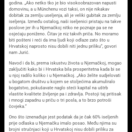
godina. „Ako netko tko je bio visokoobrazovan napusti
domovinu, a u Münchenu vozi taksi, on nije nikakav
dobitak za zemlju useljenja, ali je veliki gubitak za zemlju
iseljenja. Između ostalog, naši iseljenici pristaju na takve
poslove jer ih u Njemačkoj nitko ne poznaje pa se ne
osjećaju poniženo. Čitav je niz takvih priča. No moramo
biti pošteni i reći da ima ljudi koji odlaze zato što u
Hrvatskoj naprosto nisu dobili niti jednu priliku“, govori
nam Jurić.
Navod i da bi, prema iskustvu života u Njemačkoj, mogao
zaključiti kako bi i Hrvatska bila prosperitetna kada bi se
u njoj radilo koliko i u Njemačkoj. „Ako želite sudjelovati
u bogatom društvu u kojem se stoljećima akumuliralo
bogatstvo, pokušavate naglo steći kapital na uštrb
vlastite kvalitete življenje pa i zdravlja. Postoji taj pritisak
i mnogi zapadnu u priču o tri posla, a to brzo potroši
čovjeka.“
Ono što iznenađuje jest podatak da je čak 60% iseljenih
prije odlaska u Njemačku imalo posao. Među njima su
brojni stručnjaci koji u Hrvatskoj nisu dobili priliku za