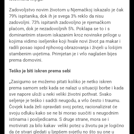
Zadovoljstvo novim životom u Njemačkoj iskazalo je čak
79% ispitanika, dok ih je svega 3% reklo da nisu
zadovoljni. 73% ispitanih zadovoljno je njemačkom
plaćom, dok je nezadovoljnih 5%. Poklapa se to i s
dominantnim stavom iskazanim kroz novinske priloge u
kojima vidimo iseljenike koji hvale novi život pa makar i
radili posao ispod njihovog obrazovanja i živjeli u lošijim
stambenim uvjetima. Primjetan je i vrlo naglašen bijes
prema domovini.
Teško je biti iskren prema sebi
„
Zasigurno se možemo pitati koliko je netko iskren
prema samom sebi kada se nalazi u situaciji borbe i kada
sve napore uloži u neki veliki životni pothvat. Svako
seljenje je teško i sadrži neugodu, a vrlo često i traumu.
Čovjek kada želi opravdati svoj potez, racionalizirat će
svoju odluku kako se ne bi morao suočiti s neugodnim
istinama i posljedicama. S druge strane, mora se i
motivirati za bilo kakav veliki potez u životu pa je logično
da će stvari gledati u ljepšem svjetlu no što su one u