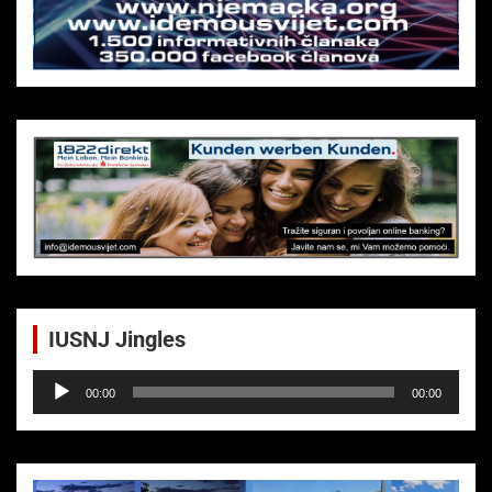
IUSNJ Jingles
Audio-
00:00
00:00
Player