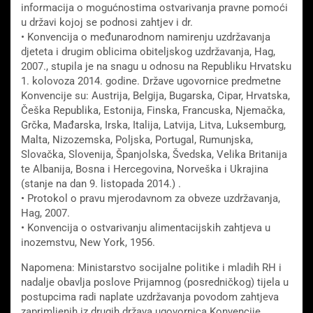
informacija o mogućnostima ostvarivanja pravne pomoći
u državi kojoj se podnosi zahtjev i dr.
• Konvencija o međunarodnom namirenju uzdržavanja
djeteta i drugim oblicima obiteljskog uzdržavanja, Hag,
2007., stupila je na snagu u odnosu na Republiku Hrvatsku
1. kolovoza 2014. godine. Države ugovornice predmetne
Konvencije su: Austrija, Belgija, Bugarska, Cipar, Hrvatska,
Češka Republika, Estonija, Finska, Francuska, Njemačka,
Grčka, Mađarska, Irska, Italija, Latvija, Litva, Luksemburg,
Malta, Nizozemska, Poljska, Portugal, Rumunjska,
Slovačka, Slovenija, Španjolska, Švedska, Velika Britanija
te Albanija, Bosna i Hercegovina, Norveška i Ukrajina
(stanje na dan 9. listopada 2014.) .
• Protokol o pravu mjerodavnom za obveze uzdržavanja,
Hag, 2007.
• Konvencija o ostvarivanju alimentacijskih zahtjeva u
inozemstvu, New York, 1956.
Napomena: Ministarstvo socijalne politike i mladih RH i
nadalje obavlja poslove Prijamnog (posredničkog) tijela u
postupcima radi naplate uzdržavanja povodom zahtjeva
zaprimljenih iz drugih država ugovornica Konvencije.