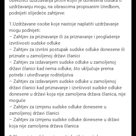
obveznici uzdržavanja protiv kojih je donesena odluka o
uzdržavanju mogu, na obrascima propisanim Uredbom,
podnijeti slijedeće zahtjeve:
1.Uzdržavane osobe koje nastoje naplatiti uzdržavanje
mogu podnijeti:
– Zahtjev za priznavanje ili za priznavanje i proglašenje
izvršivosti sudske odluke
– Zahtjev za izvršni postupak sudske odluke donesene ili
priznate u zamoljenoj državi članici
– Zahtjev za izdavanjem sudske odluke u zamoljenoj
državi članici kad nema odluke, što uključuje prema
potrebi i utvrđivanje roditeljstva
– Zahtjev za izdavanjem sudske odluke u zamoljenoj
državi članici kad priznavanje i izvršivost sudske odluke
donesene u državi koja nije zamoljena država članica, nije
moguće
– Zahtjev za izmjenu sudske odluke donesene u
zamoljenoj državi članici
– Zahtjev za izmjenu sudske odluke donesene u državi
koja nije zamoljena država članica