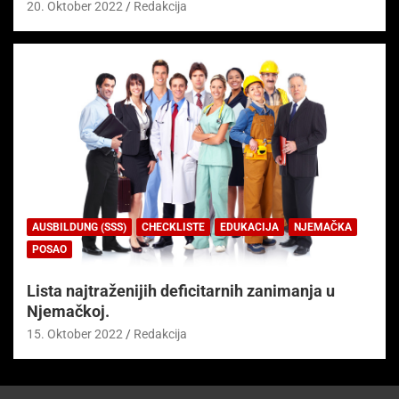
20. Oktober 2022
Redakcija
AUSBILDUNG (SSS)
CHECKLISTE
EDUKACIJA
NJEMAČKA
POSAO
Lista najtraženijih deficitarnih zanimanja u
Njemačkoj.
15. Oktober 2022
Redakcija