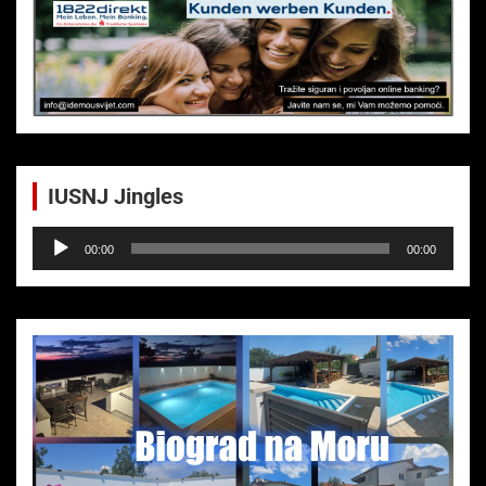
IUSNJ Jingles
Audio-
00:00
00:00
Player