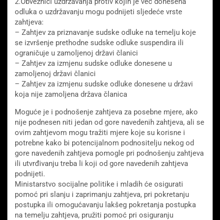
2.Obveznici uzdržavanja protiv kojih je već donesena
odluka o uzdržavanju mogu podnijeti sljedeće vrste
zahtjeva:
– Zahtjev za priznavanje sudske odluke na temelju koje
se izvršenje prethodne sudske odluke suspendira ili
ograničuje u zamoljenoj državi članici
– Zahtjev za izmjenu sudske odluke donesene u
zamoljenoj državi članici
– Zahtjev za izmjenu sudske odluke donesene u državi
koja nije zamoljena država članica
Moguće je i podnošenje zahtjeva za posebne mjere, ako
nije podnesen niti jedan od gore navedenih zahtjeva, ali se
ovim zahtjevom mogu tražiti mjere koje su korisne i
potrebne kako bi potencijalnom podnositelju nekog od
gore navedenih zahtjeva pomogle pri podnošenju zahtjeva
ili utvrđivanju treba li koji od gore navedenih zahtjeva
podnijeti.
Ministarstvo socijalne politike i mladih će osigurati
pomoć pri slanju i zaprimanju zahtjeva, pri pokretanju
postupka ili omogućavanju lakšeg pokretanja postupka
na temelju zahtjeva, pružiti pomoć pri osiguranju