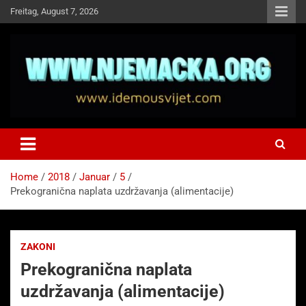
Skip
Freitag, August 7, 2026
to
content
NJEMAČKA
Idemo u Svijet-Njemacka!
Home
2018
Januar
5
Prekogranična naplata uzdržavanja (alimentacije)
ZAKONI
Prekogranična naplata
uzdržavanja (alimentacije)