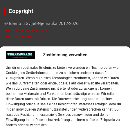
Copyright
© Idemo u Svijet-Njemačka 2012-2026
www.idemousvijet.com
www.njemacka.org
Pregled
Zustimmung verwalten
Impressum
Um dir ein optimales Erlebnis zu bieten, verwenden wir Technologien wie
Datenschutzerklärung
Cookies, um Geräteinformationen zu speichern und/oder darauf
Widerufsbelehrung
zuzugreifen. Wenn du diesen Technologien zustimmst, können wir Daten
Oglašavanje / Postavite svoj oglas
wie das Surfverhalten oder eindeutige IDs auf dieser Website verarbeiten.
Wenn du deine Zustimmung nicht erteilst oder zurückziehst, können
bestimmte Merkmale und Funktionen beeinträchtigt werden. Wir teilen
Tko je “Idemo u Svijet – Njemačka?
diese Daten auch mit Dritten. Die Datenverarbeitung kann mit deiner
Einwilligung oder auf Basis eines berechtigten Interesses erfolgen, dem du
in den individuellen Datenschutzeinstellungen widersprechen kannst. Du
Pretražite stranicu:
hast das Recht, nur in essenzielle Services einzuwilligen und deine
Einwilligung in der Datenschutzerklärung zu einem späteren Zeitpunkt zu
ändern oder zu widerrufen.
S