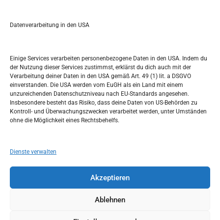
e
a
r
Datenverarbeitung in den USA
Kalendar
c
h
JANUAR 2018
Einige Services verarbeiten personenbezogene Daten in den USA. Indem du
der Nutzung dieser Services zustimmst, erklärst du dich auch mit der
M
D
M
D
F
S
S
Verarbeitung deiner Daten in den USA gemäß Art. 49 (1) lit. a DSGVO
einverstanden. Die USA werden vom EuGH als ein Land mit einem
1
2
3
4
5
6
7
unzureichenden Datenschutzniveau nach EU-Standards angesehen.
Insbesondere besteht das Risiko, dass deine Daten von US-Behörden zu
8
9
10
11
12
13
14
Kontroll- und Überwachungszwecken verarbeitet werden, unter Umständen
ohne die Möglichkeit eines Rechtsbehelfs.
15
16
17
18
19
20
21
22
23
24
25
26
27
28
Dienste verwalten
29
30
31
Akzeptieren
« Dez.
Feb. »
Ablehnen