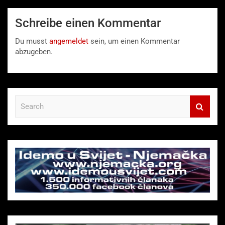
Schreibe einen Kommentar
Du musst
angemeldet
sein, um einen Kommentar
abzugeben.
S
e
a
r
c
h