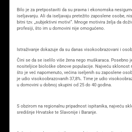
Bilo je za pretpostaviti da su pravna i ekonomska nesigurnos
iseljavanju. Ali da iseljavaju pretežito zaposlene osobe, n
bitni tzv. „subjektivni motivi“. Mnoge motivira želja da doži
profesiji, što im u domovini nije omogućeno.
Istraživanje dokazuje da su danas visokoobrazovani i osobe
Čini se da se iselilo više žena nego muškaraca. Posebno je 
nositeljice biološke obnove populacije. Najveću sklonost 
što je već napomenuto, većina iseljenih su zaposlene osob
je udio visokoobrazovanih 37,8%. Time je udio visokoobr
u domovini u dobnoj skupini od 25 do 40 godina.
S obzirom na regionalnu pripadnost ispitanika, najveću sklo
središnje Hrvatske te Slavonije i Baranje.