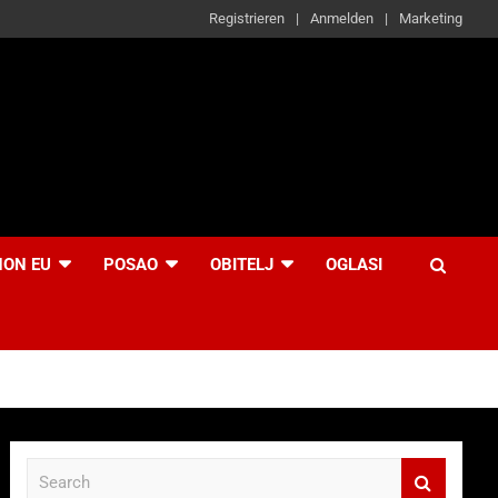
Registrieren
Anmelden
Marketing
NON EU
POSAO
OBITELJ
OGLASI
S
e