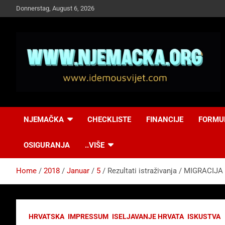
Skip
Donnerstag, August 6, 2026
to
content
NJEMAČKA
Idemo u Svijet-
NJEMAČKA
CHECKLISTE
FINANCIJE
FORMU
Njemacka!
OSIGURANJA
..VIŠE
Home
2018
Januar
5
Rezultati istraživanja / MIGRACIJ
HRVATSKA
IMPRESSUM
ISELJAVANJE HRVATA
ISKUSTVA