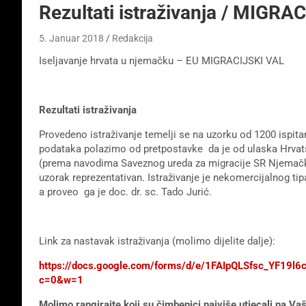
Rezultati istraživanja / MIGR
5. Januar 2018
Redakcija
Iseljavanje hrvata u njemačku – EU MIGRACIJSKI VAL
Rezultati istraživanja
Provedeno istraživanje temelji se na uzorku od 1200 ispitan
podataka polazimo od pretpostavke da je od ulaska Hrvats
(prema navodima Saveznog ureda za migracije SR Njemačk
uzorak reprezentativan. Istraživanje je nekomercijalnog tipa 
a proveo ga je doc. dr. sc. Tado Jurić.
Link za nastavak istraživanja (molimo dijelite dalje):
https://docs.google.com/forms/d/e/1FAIpQLSfsc_YF19l
c=0&w=1
Molimo rangirajte koji su čimbenici najviše utjecali na Va