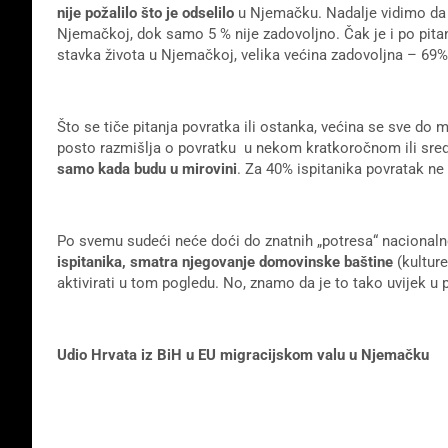
nije požalilo što je odselilo
u Njemačku. Nadalje vidimo da
Njemačkoj, dok samo 5 % nije zadovoljno. Čak je i po pita
stavka života u Njemačkoj, velika većina zadovoljna – 69
Što se tiče pitanja povratka ili ostanka, većina se sve d
posto razmišlja o povratku u nekom kratkoročnom ili sre
samo kada budu u mirovini
. Za 40% ispitanika povratak ne 
Po svemu sudeći neće doći do znatnih „potresa“ nacionalno
ispitanika, smatra njegovanje domovinske baštine
(kulture
aktivirati u tom pogledu. No, znamo da je to tako uvijek u p
Udio Hrvata iz BiH u EU migracijskom valu u Njemačku