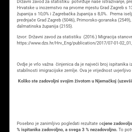
Državni zavod za statistiku potvrđuje naše istraživanje, p
Hrvatske u inozemstvo na prvome mjestu Grad Zagreb s 13
županija s 10,0% i Zagrebačka županija s 8,0%. Prema isel
prednjače Grad Zagreb (5046), Primorsko-goranska (2549), 
dalmatinska županija (2155).
Izvor: Državni zavod za statistiku (2016.) Migracija stano
https://www.dzs.hr/Hrv_Eng/publication/2017/07-01-02_01
Ovdje je vrlo važna činjenica da je najveći broj ispitanika i
stabilnosti imigracijske zemlje. Ova je vrijednost uvjerljiv
Koliko ste zadovoljni svojim životom u Njemačkoj (uzevši
Posebno je zanimljivo pogledati rezultate o
cjene zadovolj
% ispitanika zadovoljno, a svega 3 % nezadovoljno.
To potv