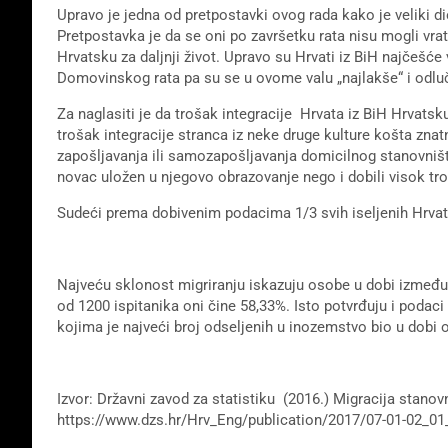
Upravo je jedna od pretpostavki ovog rada kako je veliki d
Pretpostavka je da se oni po završetku rata nisu mogli vrati
Hrvatsku za daljnji život. Upravo su Hrvati iz BiH najčešć
Domovinskog rata pa su se u ovome valu „najlakše“ i odluč
Za naglasiti je da trošak integracije Hrvata iz BiH Hrvats
trošak integracije stranca iz neke druge kulture košta znat
zapošljavanja ili samozapošljavanja domicilnog stanovni
novac uložen u njegovo obrazovanje nego i dobili visok tr
Sudeći prema dobivenim podacima 1/3 svih iseljenih Hrvata
Najveću sklonost migriranju iskazuju osobe u dobi između 2
od 1200 ispitanika oni čine 58,33%. Isto potvrđuju i podac
kojima je najveći broj odseljenih u inozemstvo bio u dobi 
Izvor: Državni zavod za statistiku (2016.) Migracija stano
https://www.dzs.hr/Hrv_Eng/publication/2017/07-01-02_01