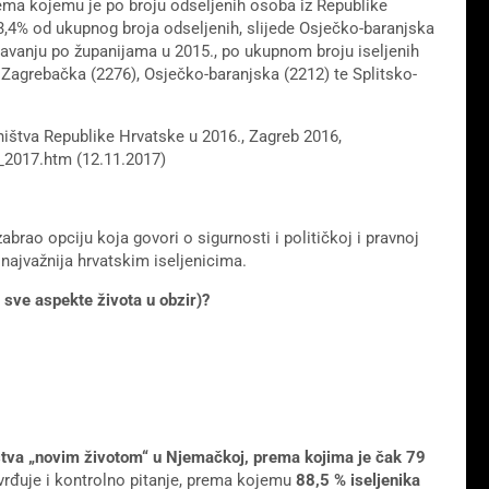
rema kojemu je po broju odseljenih osoba iz Republike
,4% od ukupnog broja odseljenih, slijede Osječko-baranjska
javanju po županijama u 2015., po ukupnom broju iseljenih
Zagrebačka (2276), Osječko-baranjska (2212) te Splitsko-
vništva Republike Hrvatske u 2016., Zagreb 2016,
_2017.htm (12.11.2017)
zabrao opciju koja govori o sigurnosti i političkoj i pravnoj
o najvažnija hrvatskim iseljenicima.
 sve aspekte života u obzir)?
stva „novim životom“ u Njemačkoj, prema kojima je čak 79
rđuje i kontrolno pitanje, prema kojemu
88,5 % iseljenika