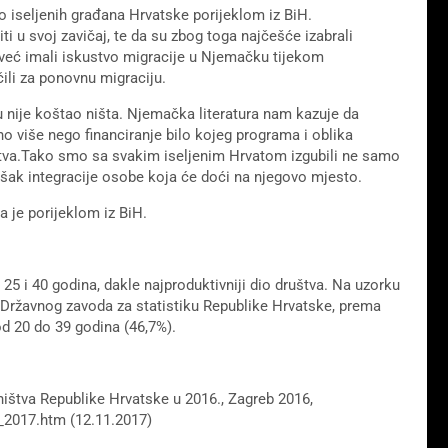
io iseljenih građana Hrvatske porijeklom iz BiH.
ti u svoj zavičaj, te da su zbog toga najčešće izabrali
e već imali iskustvo migracije u Njemačku tijekom
ili za ponovnu migraciju.
ku nije koštao ništa. Njemačka literatura nam kazuje da
no više nego financiranje bilo kojeg programa i oblika
štva.Tako smo sa svakim iseljenim Hrvatom izgubili ne samo
ošak integracije osobe koja će doći na njegovo mjesto.
 je porijeklom iz BiH.
5 i 40 godina, dakle najproduktivniji dio društva. Na uzorku
i Državnog zavoda za statistiku Republike Hrvatske, prema
od 20 do 39 godina (46,7%).
vništva Republike Hrvatske u 2016., Zagreb 2016,
_2017.htm (12.11.2017)