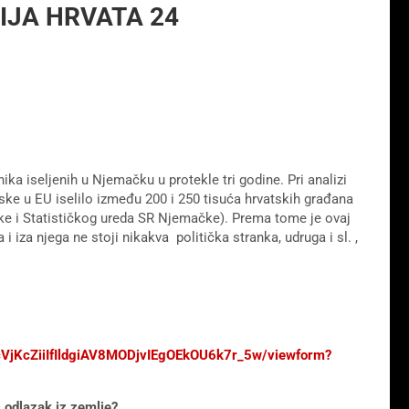
ACIJA HRVATA 24
ika iseljenih u Njemačku u protekle tri godine. Pri analizi
ke u EU iselilo između 200 i 250 tisuća hrvatskih građana
e i Statističkog ureda SR Njemačke). Prema tome je ovaj
i iza njega ne stoji nikakva politička stranka, udruga i sl. ,
6cVjKcZiiIfIldgiAV8MODjvIEgOEkOU6k7r_5w/viewform?
š odlazak iz zemlje?