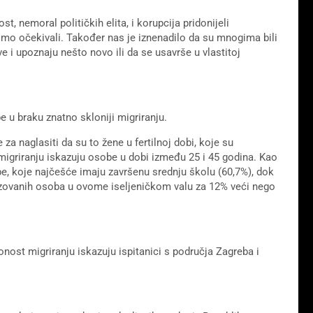
t, nemoral političkih elita, i korupcija pridonijeli
ismo očekivali. Također nas je iznenadilo da su mnogima bili
ve i upoznaju nešto novo ili da se usavrše u vlastitoj
 u braku znatno skloniji migriranju.
za naglasiti da su to žene u fertilnoj dobi, koje su
migriranju iskazuju osobe u dobi između 25 i 45 godina. Kao
e, koje najčešće imaju završenu srednju školu (60,7%), dok
azovanih osoba u ovome iseljeničkom valu za 12% veći nego
nost migriranju iskazuju ispitanici s područja Zagreba i