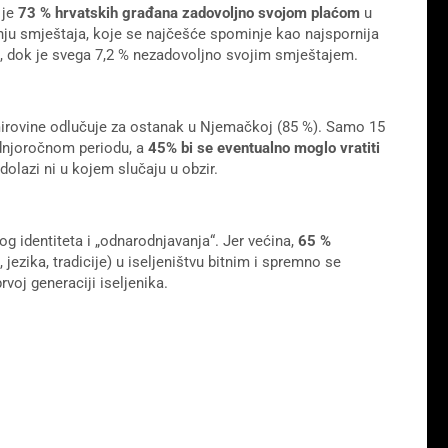
 je
73 % hrvatskih građana zadovoljno svojom plaćom
u
nju smještaja, koje se najčešće spominje kao najspornija
%, dok je svega 7,2 % nezadovoljno svojim smještajem.
o mirovine odlučuje za ostanak u Njemačkoj (85 %). Samo 15
dnjoročnom periodu, a
45% bi se eventualno moglo vratiti
dolazi ni u kojem slučaju u obzir.
g identiteta i „odnarodnjavanja“. Jer većina,
65 %
, jezika, tradicije) u iseljeništvu bitnim i spremno se
rvoj generaciji iseljenika.