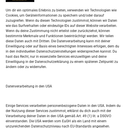
Datenschutzerklärung
Widerufsbelehrung
Um dir ein optimales Erlebnis zu bieten, verwenden wir Technologien wie
Oglašavanje / Postavite svoj oglas
Cookies, um Geräteinformationen zu speichern und/oder darauf
zuzugreifen. Wenn du diesen Technologien zustimmst, können wir Daten
wie das Surfverhalten oder eindeutige IDs auf dieser Website verarbeiten.
Tko je “Idemo u Svijet – Njemačka?
Wenn du deine Zustimmung nicht erteilst oder zurückziehst, können
bestimmte Merkmale und Funktionen beeinträchtigt werden. Wir teilen
diese Daten auch mit Dritten. Die Datenverarbeitung kann mit deiner
Pretražite stranicu:
Einwilligung oder auf Basis eines berechtigten Interesses erfolgen, dem du
in den individuellen Datenschutzeinstellungen widersprechen kannst. Du
hast das Recht, nur in essenzielle Services einzuwilligen und deine
S
Einwilligung in der Datenschutzerklärung zu einem späteren Zeitpunkt zu
e
ändern oder zu widerrufen.
a
r
Kalendar
c
Datenverarbeitung in den USA
h
APRIL 2018
M
D
M
D
F
S
S
Einige Services verarbeiten personenbezogene Daten in den USA. Indem du
der Nutzung dieser Services zustimmst, erklärst du dich auch mit der
1
Verarbeitung deiner Daten in den USA gemäß Art. 49 (1) lit. a DSGVO
einverstanden. Die USA werden vom EuGH als ein Land mit einem
2
3
4
5
6
7
8
unzureichenden Datenschutzniveau nach EU-Standards angesehen.