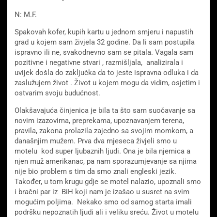
N: M.F.
Spakovah kofer, kupih kartu u jednom smjeru i napustih
grad u kojem sam živjela 32 godine. Da li sam postupila
ispravno ili ne, svakodnevno sam se pitala. Vagala sam
pozitivne i negativne stvari , razmišljala, analizirala i
uvijek došla do zaključka da to jeste ispravna odluka i da
zaslužujem život . Život u kojem mogu da vidim, osjetim i
ostvarim svoju budućnost.
Olakšavajuća činjenica je bila ta što sam suočavanje sa
novim izazovima, preprekama, upoznavanjem terena,
pravila, zakona prolazila zajedno sa svojim momkom, a
današnjim mužem. Prva dva mjeseca živjeli smo u
motelu kod super ljubaznih ljudi. Ona je bila njemica a
njen muž amerikanac, pa nam sporazumjevanje sa njima
nije bio problem s tim da smo znali engleski jezik.
Također, u tom krugu gdje se motel nalazio, upoznali smo
i bračni par iz BiH koji nam je izašao u susret na svim
mogućim poljima. Nekako smo od samog starta imali
podršku nepoznatih ljudi ali i veliku sreću. Život u motelu