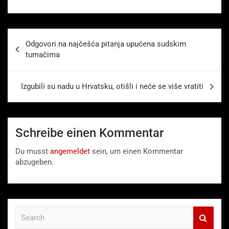
Beitragsnavigation
Odgovori na najčešća pitanja upućena sudskim
tumačima
Izgubili su nadu u Hrvatsku, otišli i neće se više vratiti
Schreibe einen Kommentar
Du musst
angemeldet
sein, um einen Kommentar
abzugeben.
S
e