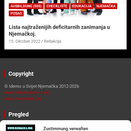
AUSBILDUNG (SSS)
CHECKLISTE
EDUKACIJA
NJEMAČKA
POSAO
Lista najtraženijih deficitarnih zanimanja u
Njemačkoj.
15. Oktober 2022
Redakcija
Copyright
© Idemo u Svijet-Njemačka 2012-2026
www.idemousvijet.com
www.njemacka.org
Pregled
Impressum
Zustimmung verwalten