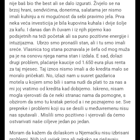
nije baš bio the best ali se dalo izgurati. Živjelo se na
brzoj hrani, sendvićima, donerima, salatama jer nismo
imali kuhinju a ni mogućnost da sebi pravimo jela. Prva
neka veća investicija je bila kupovina kuhala i dvije šolje
za kafu. I danas dan ih čuvam i iz njih pijemo kao
podsjetnih na teži početak ali sa puno pozitivne energije i
intuzijazma. Ubrzo smo pronašli stan, ali i tu smo imali
sreće. Vlasnica tog stana poznavala je šefa od mog muža
pa je na osnovu njega nama stan i izdala. E sad, dolazi
drugi problem, plaćanje kaucije od 1.650 eura plus renta
za taj mjesec. Taj iznos nismo imali a do kredita malo se
moralo pričekati. No, izlazi nam u susret gazdarica
motela u kojem smo bili i sama nudi da plati to za nas a
mi joj vratimo od kredita kad dobijemo. Iskreno, nisam
mogla vjerovati da će neki stranac nama da pomogne, s
obzirom da smo tu kratak period a i ne poznajemo se. Sve
prepreke i problemi koji su se desili u međuvremenu nisu
nas sputavali . Mislili smo pozitivno i vjerovali da ćemo
ostvarivati naše ciljeve jedan po jedan.
Moram da kažem da dolaskom u Njemaćku nisu izbrisani
problemi. Njih još uvijek ima ali nekako se rješavaju