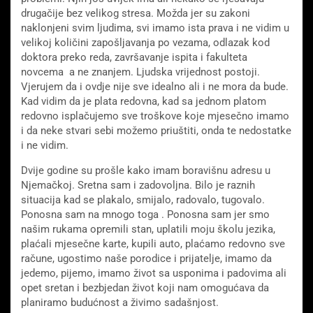
drugačije bez velikog stresa. Možda jer su zakoni
naklonjeni svim ljudima, svi imamo ista prava i ne vidim u
velikoj količini zapošljavanja po vezama, odlazak kod
doktora preko reda, završavanje ispita i fakulteta
novcema a ne znanjem. Ljudska vrijednost postoji.
Vjerujem da i ovdje nije sve idealno ali i ne mora da bude.
Kad vidim da je plata redovna, kad sa jednom platom
redovno isplačujemo sve troškove koje mjesečno imamo
i da neke stvari sebi možemo priuštiti, onda te nedostatke
i ne vidim.
Dvije godine su prošle kako imam boravišnu adresu u
Njemačkoj. Sretna sam i zadovoljna. Bilo je raznih
situacija kad se plakalo, smijalo, radovalo, tugovalo.
Ponosna sam na mnogo toga . Ponosna sam jer smo
našim rukama opremili stan, uplatili moju školu jezika,
plaćali mjesečne karte, kupili auto, plaćamo redovno sve
račune, ugostimo naše porodice i prijatelje, imamo da
jedemo, pijemo, imamo život sa usponima i padovima ali
opet sretan i bezbjedan život koji nam omogućava da
planiramo budućnost a živimo sadašnjost.