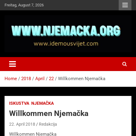
Skip
Freitag, August 7, 2026
to
content
NJEMAČKA
Idemo u Svijet-Njemacka!
Home
2018
April
22
Willkommen Njemačka
ISKUSTVA
NJEMAČKA
Willkommen Njemačka
22. April 2018
Redakcija
Willkommen Njemačka