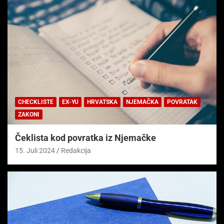
CHECKLISTE
EX-YU
HRVATSKA
NJEMAČKA
POVRATAK
ZAKONI
Čeklista kod povratka iz Njemačke
15. Juli 2024
Redakcija