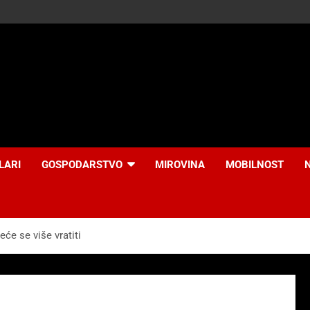
LARI
GOSPODARSTVO
MIROVINA
MOBILNOST
neće se više vratiti