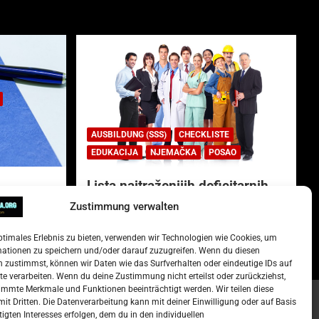
AUSBILDUNG (SSS)
CHECKLISTE
EDUKACIJA
NJEMAČKA
POSAO
Lista najtraženijih deficitarnih
zanimanja u Njemačkoj.
Zustimmung verwalten
)
15. Oktober 2022
Redakcija
ptimales Erlebnis zu bieten, verwenden wir Technologien wie Cookies, um
mationen zu speichern und/oder darauf zuzugreifen. Wenn du diesen
 zustimmst, können wir Daten wie das Surfverhalten oder eindeutige IDs auf
te verarbeiten. Wenn du deine Zustimmung nicht erteilst oder zurückziehst,
mmte Merkmale und Funktionen beeinträchtigt werden. Wir teilen diese
it Dritten. Die Datenverarbeitung kann mit deiner Einwilligung oder auf Basis
tigten Interesses erfolgen, dem du in den individuellen