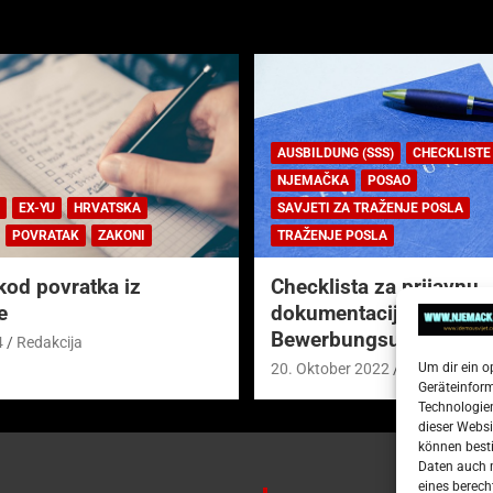
AUSBILDUNG (SSS)
CHECKLISTE
NJEMAČKA
POSAO
EX-YU
HRVATSKA
SAVJETI ZA TRAŽENJE POSLA
POVRATAK
ZAKONI
TRAŽENJE POSLA
kod povratka iz
Checklista za prijavnu
e
dokumentaciju (njem.
Bewerbungsunterlagen
4
Redakcija
Um dir ein o
20. Oktober 2022
Redakcija
Geräteinfor
Technologien
dieser Websi
können besti
Daten auch m
eines berech