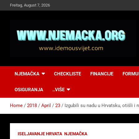
Skip
Freitag, August 7, 2026
to
content
NJEMAČKA
Idemo u Svijet-
NJEMAČKA
CHECKLISTE
FINANCIJE
FORMU
Njemacka!
OSIGURANJA
..VIŠE
Home
2018
April
23
Izgubili su nadu u Hrvatsku, otišli i 
ISELJAVANJE HRVATA
NJEMAČKA