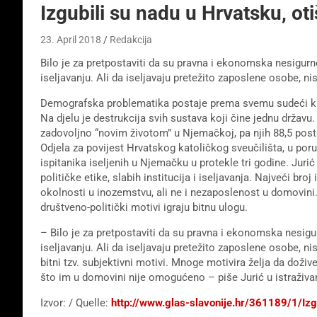
Izgubili su nadu u Hrvatsku, otiš
23. April 2018
Redakcija
Bilo je za pretpostaviti da su pravna i ekonomska nesigurnos
iseljavanju. Ali da iseljavaju pretežito zaposlene osobe, ni
Demografska problematika postaje prema svemu sudeći klj
Na djelu je destrukcija svih sustava koji čine jednu državu
zadovoljno “novim životom” u Njemačkoj, pa njih 88,5 posto 
Odjela za povijest Hrvatskog katoličkog sveučilišta, u por
ispitanika iseljenih u Njemačku u protekle tri godine. Juri
političke etike, slabih institucija i iseljavanja. Najveći b
okolnosti u inozemstvu, ali ne i nezaposlenost u domovini. 
društveno-politički motivi igraju bitnu ulogu.
– Bilo je za pretpostaviti da su pravna i ekonomska nesigurn
iseljavanju. Ali da iseljavaju pretežito zaposlene osobe, n
bitni tzv. subjektivni motivi. Mnoge motivira želja da dožive
što im u domovini nije omogućeno – piše Jurić u istraživa
Izvor: / Quelle:
http://www.glas-slavonije.hr/361189/1/Izgu