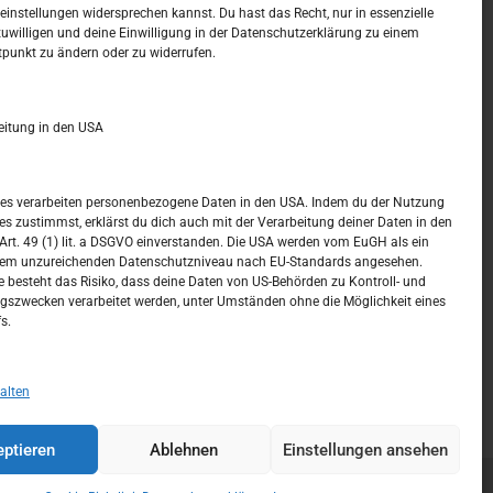
t –
Kalendar
instellungen widersprechen kannst. Du hast das Recht, nur in essenzielle
zuwilligen und deine Einwilligung in der Datenschutzerklärung zu einem
tpunkt zu ändern oder zu widerrufen.
APRIL 2018
M
D
M
D
F
S
S
eitung in den USA
1
2
3
4
5
6
7
8
ices verarbeiten personenbezogene Daten in den USA. Indem du der Nutzung
ces zustimmst, erklärst du dich auch mit der Verarbeitung deiner Daten in den
9
10
11
12
13
14
15
t. 49 (1) lit. a DSGVO einverstanden. Die USA werden vom EuGH als ein
nem unzureichenden Datenschutzniveau nach EU-Standards angesehen.
16
17
18
19
20
21
22
 besteht das Risiko, dass deine Daten von US-Behörden zu Kontroll- und
szwecken verarbeitet werden, unter Umständen ohne die Möglichkeit eines
23
24
25
26
27
28
29
s.
30
« März
Mai »
alten
ptieren
Ablehnen
Einstellungen ansehen