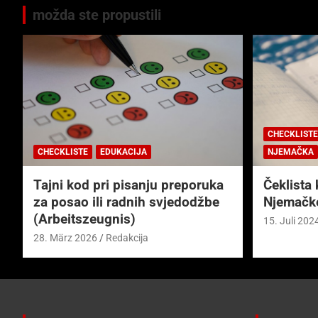
možda ste propustili
CHECKLISTE
CHECKLISTE
EDUKACIJA
NJEMAČKA
Tajni kod pri pisanju preporuka
Čeklista 
za posao ili radnih svjedodžbe
Njemačk
(Arbeitszeugnis)
15. Juli 202
28. März 2026
Redakcija