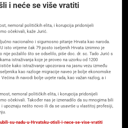
li i neće se više vratiti
t, nemoral političkih elita, i korupcija pridonijeli
smo očekivali, kaže Jurić.
učno nacionalno i sigurnosno pitanje Hrvata kao naroda.
. U isto vrijeme čak 79 posto iseljenih Hrvata iznimno je
nije požalilo što se odselilo, piše doc. dr. sc. Tado Jurić s
ukama istraživanja koje je proveo na uzorku od 1200
ć ističe kako istraživanje upozorava na jasnu vezu između
roj iseljenika kao razloge migracije naveo je bolje ekonomske
Većina ih navodi bolje uvjete rada, kao važan razlog, a i
ost, nemoral političkih elita, i korupcija pridonijeli
ismo očekivali. Također nas je iznenadilo da su mnogima bili
 i upoznaju nešto novo ili da se usavrše u vlastitoj profesiji,
nju.
bili-su-nadu-u-Hrvatsku-otisli-i-nece-se-vise-vratiti