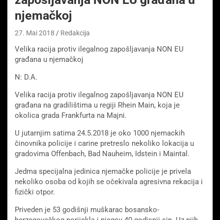
njemačkoj
27. Mai 2018
Redakcija
Velika racija protiv ilegalnog zapošljavanja NON EU
građana u njemačkoj
N: D.A.
Velika racija protiv ilegalnog zapošljavanja NON EU
građana na gradilištima u regiji Rhein Main, koja je
okolica grada Frankfurta na Majni.
U jutarnjim satima 24.5.2018 je oko 1000 njemackih
činovnika policije i carine pretreslo nekoliko lokacija u
gradovima Offenbach, Bad Nauheim, Idstein i Maintal.
Jedma specijalna jedinica njemačke policije je privela
nekoliko osoba od kojih se očekivala agresivna rekacija i
fizički otpor.
Priveden je 53 godišnji muškarac bosansko-