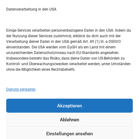
a
r
Datenverarbeitung in den USA
Kalendar
c
h
MAI 2018
Einige Services verarbeiten personenbezogene Daten in den USA. Indem du
der Nutzung dieser Services zustimmst, erklärst du dich auch mit der
M
D
M
D
F
S
S
Verarbeitung deiner Daten in den USA gemäß Art. 49 (1) lit. a DSGVO
einverstanden. Die USA werden vom EuGH als ein Land mit einem
1
2
3
4
5
6
unzureichenden Datenschutzniveau nach EU-Standards angesehen.
Insbesondere besteht das Risiko, dass deine Daten von US-Behörden zu
7
8
9
10
11
12
13
Kontroll- und Überwachungszwecken verarbeitet werden, unter Umständen
ohne die Möglichkeit eines Rechtsbehelfs.
14
15
16
17
18
19
20
21
22
23
24
25
26
27
Dienste verwalten
28
29
30
31
Akzeptieren
« Apr.
Juli »
Ablehnen
Einstellungen ansehen
Copyright © 2026
Idemo u Svijet-Njemacka!