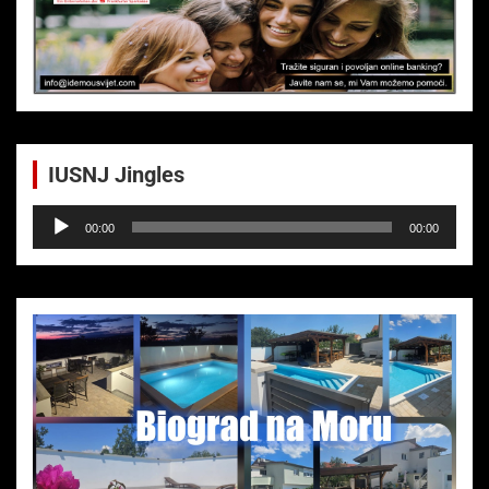
IUSNJ Jingles
Audio-
00:00
00:00
Player