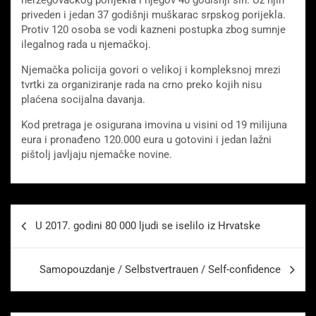
herzegovačkog porijekla i njegov 40 godisnji sin. Uz njih
priveden i jedan 37 godišnji muškarac srpskog porijekla.
Protiv 120 osoba se vodi kazneni postupka zbog sumnje
ilegalnog rada u njemačkoj.
Njemačka policija govori o velikoj i kompleksnoj mrezi
tvrtki za organiziranje rada na crno preko kojih nisu
plaćena socijalna davanja.
Kod pretraga je osigurana imovina u visini od 19 milijuna
eura i pronađeno 120.000 eura u gotovini i jedan lažni
pištolj javljaju njemačke novine.
Beitragsnavigation
U 2017. godini 80 000 ljudi se iselilo iz Hrvatske
Samopouzdanje / Selbstvertrauen / Self-confidence