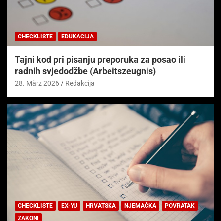
CHECKLISTE
EDUKACIJA
Tajni kod pri pisanju preporuka za posao ili
radnih svjedodžbe (Arbeitszeugnis)
28. März 2026
Redakcija
CHECKLISTE
EX-YU
HRVATSKA
NJEMAČKA
POVRATAK
ZAKONI