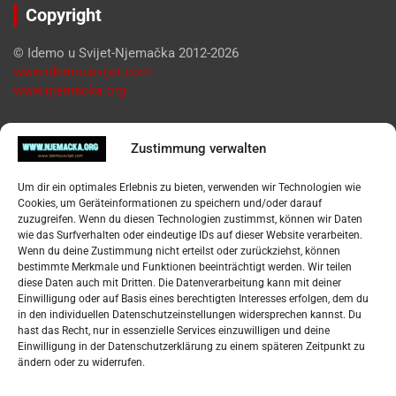
Copyright
© Idemo u Svijet-Njemačka 2012-2026
www.idemousvijet.com
www.njemacka.org
Pregled
Zustimmung verwalten
Impressum
Um dir ein optimales Erlebnis zu bieten, verwenden wir Technologien wie
Datenschutzerklärung
Cookies, um Geräteinformationen zu speichern und/oder darauf
Widerufsbelehrung
zuzugreifen. Wenn du diesen Technologien zustimmst, können wir Daten
Oglašavanje / Postavite svoj oglas
wie das Surfverhalten oder eindeutige IDs auf dieser Website verarbeiten.
Wenn du deine Zustimmung nicht erteilst oder zurückziehst, können
bestimmte Merkmale und Funktionen beeinträchtigt werden. Wir teilen
Tko je “Idemo u Svijet – Njemačka?
diese Daten auch mit Dritten. Die Datenverarbeitung kann mit deiner
Einwilligung oder auf Basis eines berechtigten Interesses erfolgen, dem du
in den individuellen Datenschutzeinstellungen widersprechen kannst. Du
Pretražite stranicu:
hast das Recht, nur in essenzielle Services einzuwilligen und deine
Einwilligung in der Datenschutzerklärung zu einem späteren Zeitpunkt zu
ändern oder zu widerrufen.
S
e