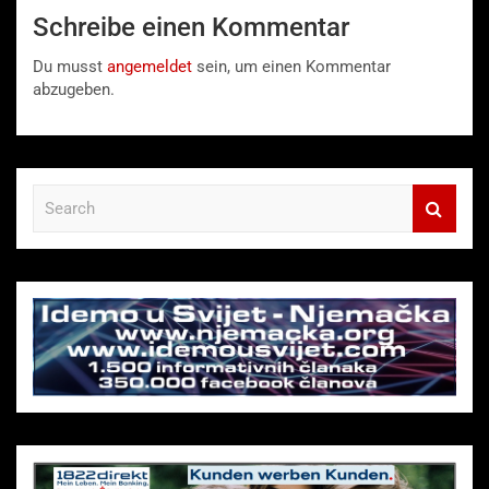
Schreibe einen Kommentar
Du musst
angemeldet
sein, um einen Kommentar
abzugeben.
S
e
a
r
c
h