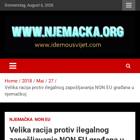
Skip
Donnerstag, August 6, 2026
to
content
NJEMAČKA
Idemo u Svijet-Njemacka!
Home
2018
Mai
27
Velika racija protiv ilegalnog zapošljavanja NON EU građana u
njemačkoj
NJEMAČKA
NON EU
Velika racija protiv ilegalnog
zapošljavanja NON EU građana u