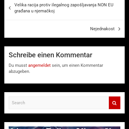
Beitragsnavigation
Velika racija protiv ilegalnog zapošljavanja NON EU
građana u njemačkoj
Nejednakost
Schreibe einen Kommentar
Du musst
angemeldet
sein, um einen Kommentar
abzugeben.
S
e
a
r
c