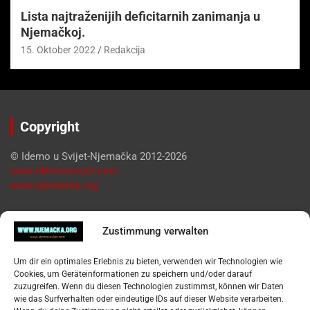
Lista najtraženijih deficitarnih zanimanja u
Njemačkoj.
15. Oktober 2022
Redakcija
Copyright
© Idemo u Svijet-Njemačka 2012-2026
www.idemousvijet.com
www.njemacka.org
Pregled
Zustimmung verwalten
Impressum
Um dir ein optimales Erlebnis zu bieten, verwenden wir Technologien wie
Datenschutzerklärung
Cookies, um Geräteinformationen zu speichern und/oder darauf
Widerufsbelehrung
zuzugreifen. Wenn du diesen Technologien zustimmst, können wir Daten
Oglašavanje / Postavite svoj oglas
wie das Surfverhalten oder eindeutige IDs auf dieser Website verarbeiten.