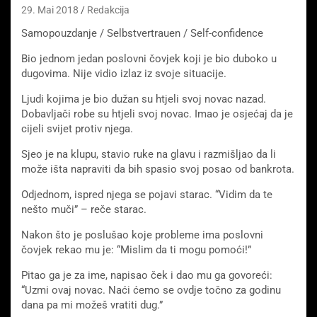
29. Mai 2018
Redakcija
Samopouzdanje / Selbstvertrauen / Self-confidence
Bio jednom jedan poslovni čovjek koji je bio duboko u
dugovima. Nije vidio izlaz iz svoje situacije.
Ljudi kojima je bio dužan su htjeli svoj novac nazad.
Dobavljači robe su htjeli svoj novac. Imao je osjećaj da je
cijeli svijet protiv njega.
Sjeo je na klupu, stavio ruke na glavu i razmišljao da li
može išta napraviti da bih spasio svoj posao od bankrota.
Odjednom, ispred njega se pojavi starac. “Vidim da te
nešto muči” – reče starac.
Nakon što je poslušao koje probleme ima poslovni
čovjek rekao mu je: “Mislim da ti mogu pomoći!”
Pitao ga je za ime, napisao ček i dao mu ga govoreći:
“Uzmi ovaj novac. Naći ćemo se ovdje točno za godinu
dana pa mi možeš vratiti dug.”