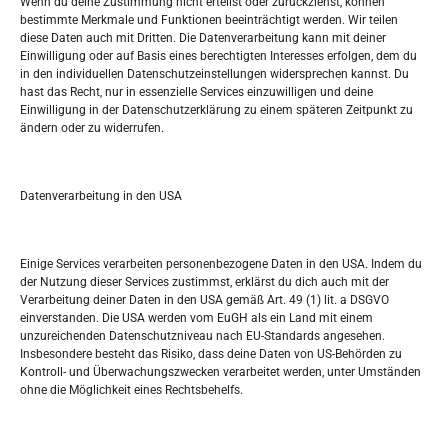
Wenn du deine Zustimmung nicht erteilst oder zurückziehst, können
bestimmte Merkmale und Funktionen beeinträchtigt werden. Wir teilen
Tko je “Idemo u Svijet – Njemačka?
diese Daten auch mit Dritten. Die Datenverarbeitung kann mit deiner
Einwilligung oder auf Basis eines berechtigten Interesses erfolgen, dem du
in den individuellen Datenschutzeinstellungen widersprechen kannst. Du
Pretražite stranicu:
hast das Recht, nur in essenzielle Services einzuwilligen und deine
Einwilligung in der Datenschutzerklärung zu einem späteren Zeitpunkt zu
ändern oder zu widerrufen.
S
e
a
r
Datenverarbeitung in den USA
Kalendar
c
h
MAI 2018
Einige Services verarbeiten personenbezogene Daten in den USA. Indem du
der Nutzung dieser Services zustimmst, erklärst du dich auch mit der
M
D
M
D
F
S
S
Verarbeitung deiner Daten in den USA gemäß Art. 49 (1) lit. a DSGVO
einverstanden. Die USA werden vom EuGH als ein Land mit einem
1
2
3
4
5
6
unzureichenden Datenschutzniveau nach EU-Standards angesehen.
Insbesondere besteht das Risiko, dass deine Daten von US-Behörden zu
7
8
9
10
11
12
13
Kontroll- und Überwachungszwecken verarbeitet werden, unter Umständen
ohne die Möglichkeit eines Rechtsbehelfs.
14
15
16
17
18
19
20
21
22
23
24
25
26
27