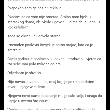
“Napokon sam ga našla!” rekla je.
“Nadam se da vam nije smetao. Stalno nam bježi iz
staračkog doma, ide okolo i govori ljudima da je John. D.
Rockefeller.”
Tada se okrenula i odvela starca.
Iznenađen poslovni čovjek je samo stajao, kao da je
smrznut.
Cijelu godinu je poslovao, kupovao i prodavao, uvjeren da
iza sebe ima pola miliona dolara.
Odjednom je shvatio.
Nije novac, stvaran ili ne, onaj koji je pokrenuo dobre
stvari u njegovom životu.
Njegovo novo samopouzdanje mu je dalo volju i snagu da
uspije u svemu što naumi!
Većina nas misli da nemamo određene kvalitete da bi