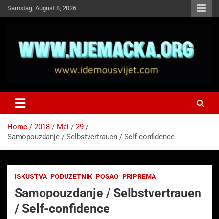
Skip
Samstag, August 8, 2026
to
content
NJEMAČKA
Idemo u Svijet-Njemacka!
Home
2018
Mai
29
Samopouzdanje / Selbstvertrauen / Self-confidence
ISKUSTVA
PODUZETNIK
POSAO
PRIPREMA
Samopouzdanje / Selbstvertrauen
/ Self-confidence