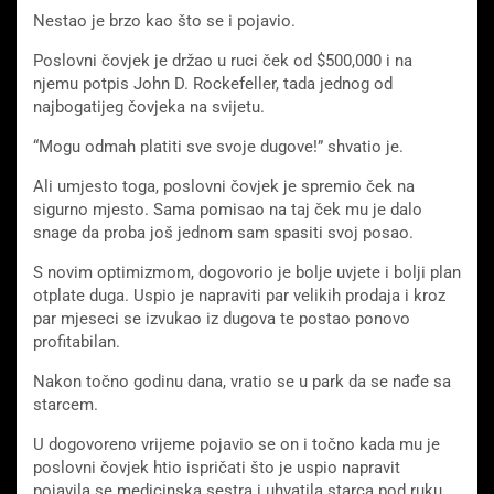
Nestao je brzo kao što se i pojavio.
Poslovni čovjek je držao u ruci ček od $500,000 i na
njemu potpis John D. Rockefeller, tada jednog od
najbogatijeg čovjeka na svijetu.
“Mogu odmah platiti sve svoje dugove!” shvatio je.
Ali umjesto toga, poslovni čovjek je spremio ček na
sigurno mjesto. Sama pomisao na taj ček mu je dalo
snage da proba još jednom sam spasiti svoj posao.
S novim optimizmom, dogovorio je bolje uvjete i bolji plan
otplate duga. Uspio je napraviti par velikih prodaja i kroz
par mjeseci se izvukao iz dugova te postao ponovo
profitabilan.
Nakon točno godinu dana, vratio se u park da se nađe sa
starcem.
U dogovoreno vrijeme pojavio se on i točno kada mu je
poslovni čovjek htio ispričati što je uspio napravit
pojavila se medicinska sestra i uhvatila starca pod ruku.