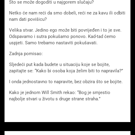
Što se može dogoditi u najgorem slučaju?
Netko će nam reći da smo dobeli, reći ne za kavu ili odbiti
nam dati povišicu?
Velika stvar. Jedino ego može biti povrijeđen i to je sve.
Odspavamo i sutra pokušamo ponovo. Kad-tad ćemo
uspjeti. Samo trebamo nastaviti pokušavati.
Zadnja pomisao:
Sljedeći put kada budete u situaciju koje se bojite,
zapitajte se: “Kako bi osoba koja želim biti to napravila?”
I onda jednostavno to napravite, bez obzira što se bojite.
Kako je jednom Will Smith rekao: “Bog je smjestio
najbolje stvari u životu s druge strane straha.”