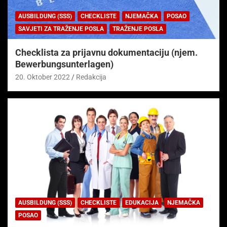
AUSBILDUNG (SSS)
CHECKLISTE
NJEMAČKA
POSAO
SAVJETI ZA TRAŽENJE POSLA
TRAŽENJE POSLA
Checklista za prijavnu dokumentaciju (njem.
Bewerbungsunterlagen)
20. Oktober 2022
Redakcija
AUSBILDUNG (SSS)
CHECKLISTE
EDUKACIJA
NJEMAČKA
POSAO