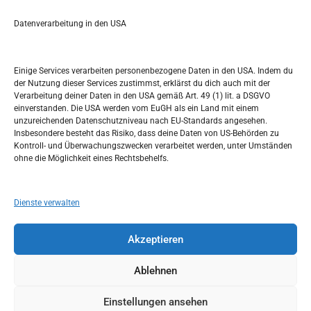
a
r
Datenverarbeitung in den USA
Kalendar
c
h
AUGUST 2022
Einige Services verarbeiten personenbezogene Daten in den USA. Indem du
der Nutzung dieser Services zustimmst, erklärst du dich auch mit der
M
D
M
D
F
S
S
Verarbeitung deiner Daten in den USA gemäß Art. 49 (1) lit. a DSGVO
einverstanden. Die USA werden vom EuGH als ein Land mit einem
1
2
3
4
5
6
7
unzureichenden Datenschutzniveau nach EU-Standards angesehen.
Insbesondere besteht das Risiko, dass deine Daten von US-Behörden zu
8
9
10
11
12
13
14
Kontroll- und Überwachungszwecken verarbeitet werden, unter Umständen
ohne die Möglichkeit eines Rechtsbehelfs.
15
16
17
18
19
20
21
22
23
24
25
26
27
28
Dienste verwalten
29
30
31
Akzeptieren
« Juli
Sep. »
Ablehnen
Einstellungen ansehen
Copyright © 2026
Idemo u Svijet-Njemacka!