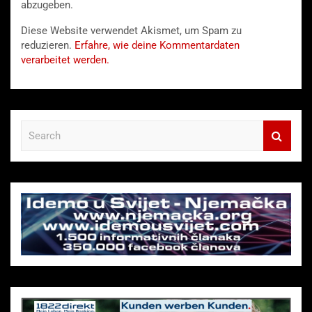
abzugeben.
Diese Website verwendet Akismet, um Spam zu
reduzieren.
Erfahre, wie deine Kommentardaten
verarbeitet werden.
S
e
a
r
c
h