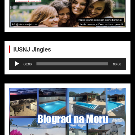
IUSNJ Jingles
Audio-
00:00
00:00
Player