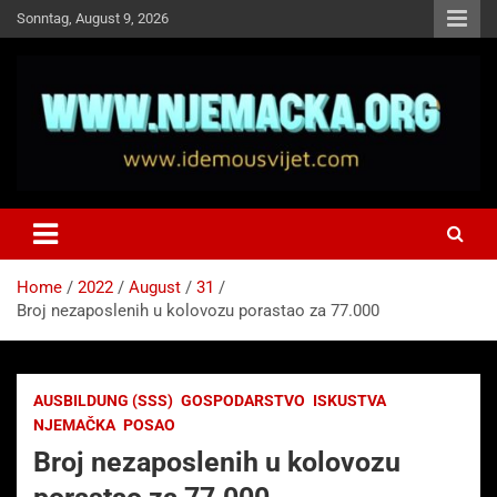
Skip
Sonntag, August 9, 2026
to
content
NJEMAČKA
Idemo u Svijet-Njemacka!
Home
2022
August
31
Broj nezaposlenih u kolovozu porastao za 77.000
AUSBILDUNG (SSS)
GOSPODARSTVO
ISKUSTVA
NJEMAČKA
POSAO
Broj nezaposlenih u kolovozu