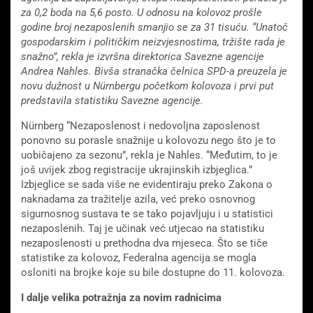
za 0,2 boda na 5,6 posto. U odnosu na kolovoz prošle
godine broj nezaposlenih smanjio se za 31 tisuću. “Unatoč
gospodarskim i političkim neizvjesnostima, tržište rada je
snažno”, rekla je izvršna direktorica Savezne agencije
Andrea Nahles. Bivša stranačka čelnica SPD-a preuzela je
novu dužnost u Nürnbergu početkom kolovoza i prvi put
predstavila statistiku Savezne agencije.
Nürnberg “Nezaposlenost i nedovoljna zaposlenost
ponovno su porasle snažnije u kolovozu nego što je to
uobičajeno za sezonu”, rekla je Nahles. “Međutim, to je
još uvijek zbog registracije ukrajinskih izbjeglica.”
Izbjeglice se sada više ne evidentiraju preko Zakona o
naknadama za tražitelje azila, već preko osnovnog
sigurnosnog sustava te se tako pojavljuju i u statistici
nezaposlenih. Taj je učinak već utjecao na statistiku
nezaposlenosti u prethodna dva mjeseca. Što se tiče
statistike za kolovoz, Federalna agencija se mogla
osloniti na brojke koje su bile dostupne do 11. kolovoza.
I dalje velika potražnja za novim radnicima