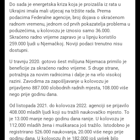
Do sada je energetska kriza koja je proizašla iz rata u
Ukrajini imala mali utjecaj na tržište rada. Prema
podacima Federalne agencije, broj dojava o skraćenom
radnom vremenu, jednom od prvih pokazatelja problema u
poduzećima, u kolovozu je iznosio samo 36.000.
Skraćeno radno vrijeme zapravo je u lipnju koristilo
259.000 ljudi u Njemačkoj. Noviji podaci trenutno nisu
dostupni.
U travnju 2020. gotovo šest milijuna Nijemaca primilo je
beneficije za skraćeno radno vrijeme. S druge strane,
potražnja za novim radnicima i dalje je na vrlo visokoj
razini. Zavodima za zapošljavanje u kolovozu je
prijavljeno 887.000 slobodnih radnih mjesta, 108.000 više
nego prije godinu dana.
Od listopada 2021. do kolovoza 2022. agenciji se prijavilo
408.000 mladih ljudi koji su tražili naukovačko mjesto. To
je 13.000 manje nego godinu dana ranije. U kolovozu je
112.000 mladih žena i muškaraca još tražilo. Istodobno je
registrirano 526.000 naukovanja, 20.000 više nego prije
godinu dana. U kolovozu ih je 182.000 još uvijek bilo