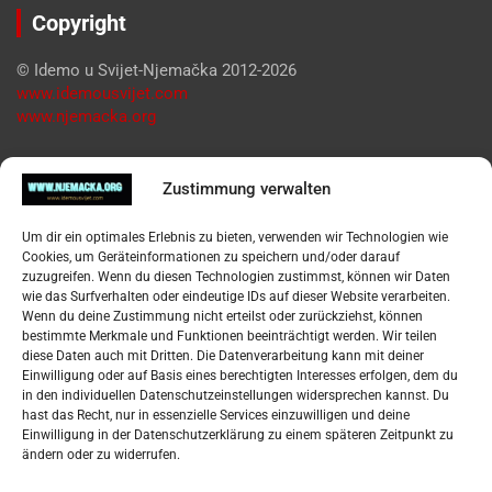
Copyright
© Idemo u Svijet-Njemačka 2012-2026
www.idemousvijet.com
www.njemacka.org
Pregled
Zustimmung verwalten
Impressum
Um dir ein optimales Erlebnis zu bieten, verwenden wir Technologien wie
Datenschutzerklärung
Cookies, um Geräteinformationen zu speichern und/oder darauf
Widerufsbelehrung
zuzugreifen. Wenn du diesen Technologien zustimmst, können wir Daten
Oglašavanje / Postavite svoj oglas
wie das Surfverhalten oder eindeutige IDs auf dieser Website verarbeiten.
Wenn du deine Zustimmung nicht erteilst oder zurückziehst, können
bestimmte Merkmale und Funktionen beeinträchtigt werden. Wir teilen
Tko je “Idemo u Svijet – Njemačka?
diese Daten auch mit Dritten. Die Datenverarbeitung kann mit deiner
Einwilligung oder auf Basis eines berechtigten Interesses erfolgen, dem du
in den individuellen Datenschutzeinstellungen widersprechen kannst. Du
Pretražite stranicu:
hast das Recht, nur in essenzielle Services einzuwilligen und deine
Einwilligung in der Datenschutzerklärung zu einem späteren Zeitpunkt zu
ändern oder zu widerrufen.
S
e