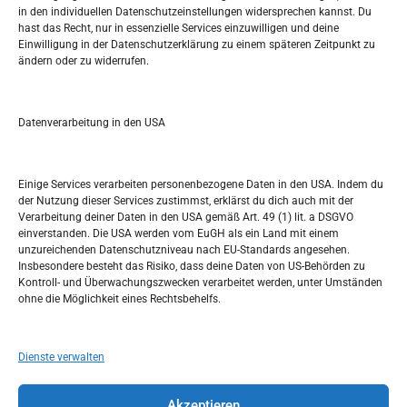
in den individuellen Datenschutzeinstellungen widersprechen kannst. Du
Pretražite stranicu:
hast das Recht, nur in essenzielle Services einzuwilligen und deine
Einwilligung in der Datenschutzerklärung zu einem späteren Zeitpunkt zu
ändern oder zu widerrufen.
S
e
a
r
Datenverarbeitung in den USA
Kalendar
c
h
SEPTEMBER 2022
Einige Services verarbeiten personenbezogene Daten in den USA. Indem du
der Nutzung dieser Services zustimmst, erklärst du dich auch mit der
M
D
M
D
F
S
S
Verarbeitung deiner Daten in den USA gemäß Art. 49 (1) lit. a DSGVO
einverstanden. Die USA werden vom EuGH als ein Land mit einem
1
2
3
4
unzureichenden Datenschutzniveau nach EU-Standards angesehen.
Insbesondere besteht das Risiko, dass deine Daten von US-Behörden zu
5
6
7
8
9
10
11
Kontroll- und Überwachungszwecken verarbeitet werden, unter Umständen
ohne die Möglichkeit eines Rechtsbehelfs.
12
13
14
15
16
17
18
19
20
21
22
23
24
25
Dienste verwalten
26
27
28
29
30
Akzeptieren