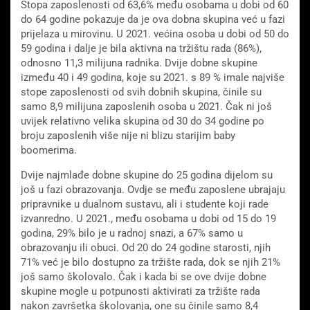
Stopa zaposlenosti od 63,6% među osobama u dobi od 60
do 64 godine pokazuje da je ova dobna skupina već u fazi
prijelaza u mirovinu. U 2021. većina osoba u dobi od 50 do
59 godina i dalje je bila aktivna na tržištu rada (86%),
odnosno 11,3 milijuna radnika. Dvije dobne skupine
između 40 i 49 godina, koje su 2021. s 89 % imale najviše
stope zaposlenosti od svih dobnih skupina, činile su
samo 8,9 milijuna zaposlenih osoba u 2021. Čak ni još
uvijek relativno velika skupina od 30 do 34 godine po
broju zaposlenih više nije ni blizu starijim baby
boomerima.
Dvije najmlađe dobne skupine do 25 godina dijelom su
još u fazi obrazovanja. Ovdje se među zaposlene ubrajaju
pripravnike u dualnom sustavu, ali i studente koji rade
izvanredno. U 2021., među osobama u dobi od 15 do 19
godina, 29% bilo je u radnoj snazi, a 67% samo u
obrazovanju ili obuci. Od 20 do 24 godine starosti, njih
71% već je bilo dostupno za tržište rada, dok se njih 21%
još samo školovalo. Čak i kada bi se ove dvije dobne
skupine mogle u potpunosti aktivirati za tržište rada
nakon završetka školovanja, one su činile samo 8,4