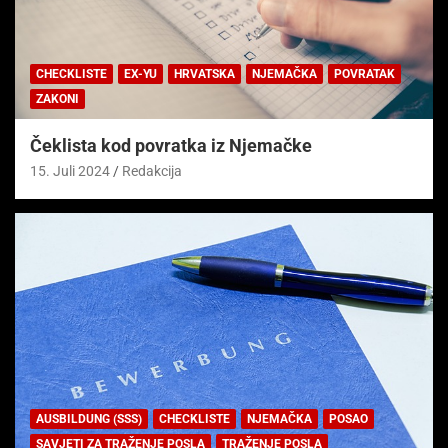
CHECKLISTE
EX-YU
HRVATSKA
NJEMAČKA
POVRATAK
ZAKONI
Čeklista kod povratka iz Njemačke
15. Juli 2024
Redakcija
AUSBILDUNG (SSS)
CHECKLISTE
NJEMAČKA
POSAO
SAVJETI ZA TRAŽENJE POSLA
TRAŽENJE POSLA