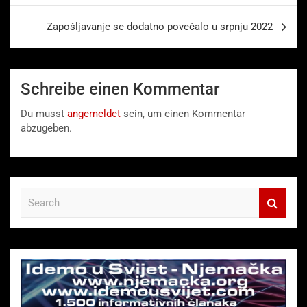
Zapošljavanje se dodatno povećalo u srpnju 2022
Schreibe einen Kommentar
Du musst
angemeldet
sein, um einen Kommentar
abzugeben.
S
e
a
r
c
h