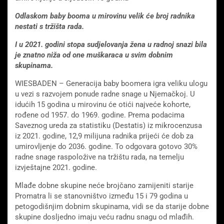
Odlaskom baby booma u mirovinu velik će broj radnika
nestati s tržišta rada.
I u 2021. godini stopa sudjelovanja žena u radnoj snazi ​​bila
je znatno niža od one muškaraca u svim dobnim
skupinama.
WIESBADEN – Generacija baby boomera igra veliku ulogu
u vezi s razvojem ponude radne snage u Njemačkoj. U
idućih 15 godina u mirovinu će otići najveće kohorte,
rođene od 1957. do 1969. godine. Prema podacima
Saveznog ureda za statistiku (Destatis) iz mikrocenzusa
iz 2021. godine, 12,9 milijuna radnika prijeći će dob za
umirovljenje do 2036. godine. To odgovara gotovo 30%
radne snage raspoložive na tržištu rada, na temelju
izvještajne 2021. godine.
Mlađe dobne skupine neće brojčano zamijeniti starije
Promatra li se stanovništvo između 15 i 79 godina u
petogodišnjim dobnim skupinama, vidi se da starije dobne
skupine dosljedno imaju veću radnu snagu od mlađih.