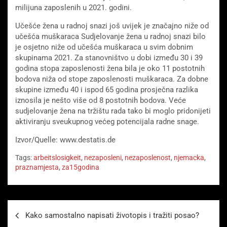
milijuna zaposlenih u 2021. godini.
Učešće žena u radnoj snazi ​​još uvijek je značajno niže od
učešća muškaraca Sudjelovanje žena u radnoj snazi ​​bilo
je osjetno niže od učešća muškaraca u svim dobnim
skupinama 2021. Za stanovništvo u dobi između 30 i 39
godina stopa zaposlenosti žena bila je oko 11 postotnih
bodova niža od stope zaposlenosti muškaraca. Za dobne
skupine između 40 i ispod 65 godina prosječna razlika
iznosila je nešto više od 8 postotnih bodova. Veće
sudjelovanje žena na tržištu rada tako bi moglo pridonijeti
aktiviranju sveukupnog većeg potencijala radne snage.
Izvor/Quelle: www.destatis.de
Tags:
arbeitslosigkeit
,
nezaposleni
,
nezaposlenost
,
njemacka
,
praznamjesta
,
za15godina
Beitragsnavigation
Kako samostalno napisati životopis i tražiti posao?