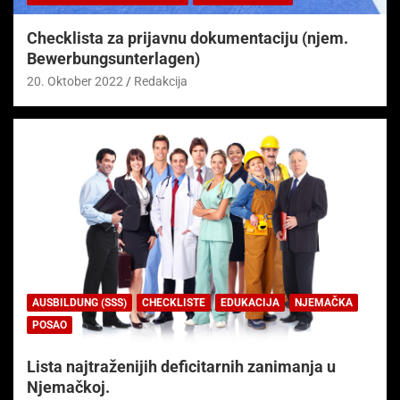
Checklista za prijavnu dokumentaciju (njem.
Bewerbungsunterlagen)
20. Oktober 2022
Redakcija
AUSBILDUNG (SSS)
CHECKLISTE
EDUKACIJA
NJEMAČKA
POSAO
Lista najtraženijih deficitarnih zanimanja u
Njemačkoj.