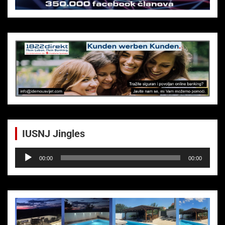
IUSNJ Jingles
Audio-
00:00
00:00
Player