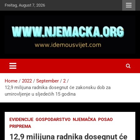
Skip
Freitag, August 7, 2026
to
content
NJEMAČKA
Idemo u Svijet-Njemacka!
Home
2022
September
2
12,9 milijuna radnika dosegnut će zakonsku dob za
umirovljenje u sljedećih 15 godina
EVIDENCIJE
GOSPODARSTVO
NJEMAČKA
POSAO
PRIPREMA
12,9 milijuna radnika dosegnut će