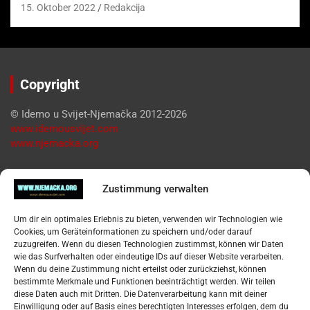
15. Oktober 2022
Redakcija
Copyright
© Idemo u Svijet-Njemačka 2012-2026
www.idemousvijet.com
www.njemacka.org
Pregled
Zustimmung verwalten
Impressum
Um dir ein optimales Erlebnis zu bieten, verwenden wir Technologien wie
Datenschutzerklärung
Cookies, um Geräteinformationen zu speichern und/oder darauf
Widerufsbelehrung
zuzugreifen. Wenn du diesen Technologien zustimmst, können wir Daten
Oglašavanje / Postavite svoj oglas
wie das Surfverhalten oder eindeutige IDs auf dieser Website verarbeiten.
Wenn du deine Zustimmung nicht erteilst oder zurückziehst, können
bestimmte Merkmale und Funktionen beeinträchtigt werden. Wir teilen
Tko je “Idemo u Svijet – Njemačka?
diese Daten auch mit Dritten. Die Datenverarbeitung kann mit deiner
Einwilligung oder auf Basis eines berechtigten Interesses erfolgen, dem du