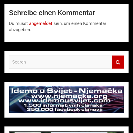
Schreibe einen Kommentar
Du musst
angemeldet
sein, um einen Kommentar
abzugeben.
S
e
a
r
c
h