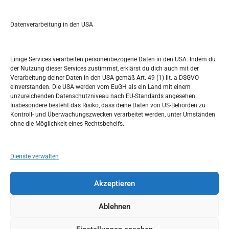
e
a
r
Datenverarbeitung in den USA
Kalendar
c
h
SEPTEMBER 2022
Einige Services verarbeiten personenbezogene Daten in den USA. Indem du
der Nutzung dieser Services zustimmst, erklärst du dich auch mit der
M
D
M
D
F
S
S
Verarbeitung deiner Daten in den USA gemäß Art. 49 (1) lit. a DSGVO
einverstanden. Die USA werden vom EuGH als ein Land mit einem
1
2
3
4
unzureichenden Datenschutzniveau nach EU-Standards angesehen.
Insbesondere besteht das Risiko, dass deine Daten von US-Behörden zu
5
6
7
8
9
10
11
Kontroll- und Überwachungszwecken verarbeitet werden, unter Umständen
ohne die Möglichkeit eines Rechtsbehelfs.
12
13
14
15
16
17
18
19
20
21
22
23
24
25
Dienste verwalten
26
27
28
29
30
Akzeptieren
« Aug.
Okt. »
Ablehnen