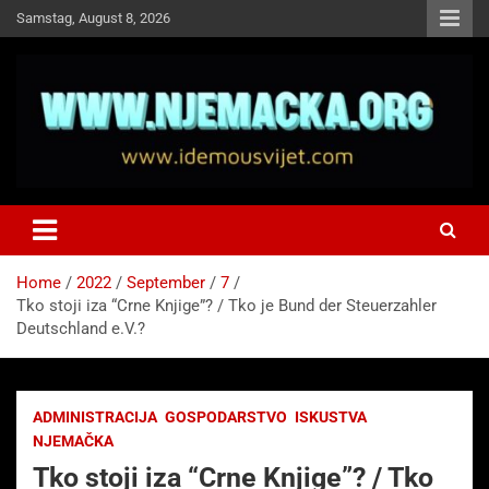
Skip
Samstag, August 8, 2026
to
content
NJEMAČKA
Idemo u Svijet-Njemacka!
Home
2022
September
7
Tko stoji iza “Crne Knjige”? / Tko je Bund der Steuerzahler
Deutschland e.V.?
ADMINISTRACIJA
GOSPODARSTVO
ISKUSTVA
NJEMAČKA
Tko stoji iza “Crne Knjige”? / Tko