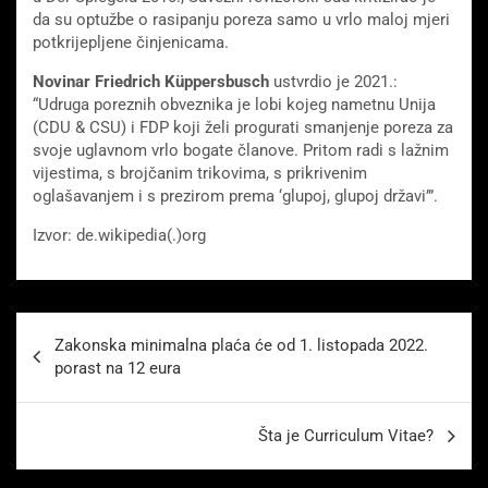
da su optužbe o rasipanju poreza samo u vrlo maloj mjeri
potkrijepljene činjenicama.
Novinar Friedrich Küppersbusch
ustvrdio je 2021.:
“Udruga poreznih obveznika je lobi kojeg nametnu Unija
(CDU & CSU) i FDP koji želi progurati smanjenje poreza za
svoje uglavnom vrlo bogate članove. Pritom radi s lažnim
vijestima, s brojčanim trikovima, s prikrivenim
oglašavanjem i s prezirom prema ‘glupoj, glupoj državi’”.
Izvor: de.wikipedia(.)org
Beitragsnavigation
Zakonska minimalna plaća će od 1. listopada 2022.
porast na 12 eura
Šta je Curriculum Vitae?