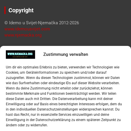
Copyright
© Idemo u Svijet-Njemačka 2012-2026
www.idemousvijet.com
www.njemacka.org
Pregled
Zustimmung verwalten
Impressum
Um dir ein optimales Erlebnis zu bieten, verwenden wir Technologien wie
Datenschutzerklärung
Cookies, um Geräteinformationen zu speichern und/oder darauf
Widerufsbelehrung
zuzugreifen. Wenn du diesen Technologien zustimmst, können wir Daten
Oglašavanje / Postavite svoj oglas
wie das Surfverhalten oder eindeutige IDs auf dieser Website verarbeiten.
Wenn du deine Zustimmung nicht erteilst oder zurückziehst, können
bestimmte Merkmale und Funktionen beeinträchtigt werden. Wir teilen
Tko je “Idemo u Svijet – Njemačka?
diese Daten auch mit Dritten. Die Datenverarbeitung kann mit deiner
Einwilligung oder auf Basis eines berechtigten Interesses erfolgen, dem du
in den individuellen Datenschutzeinstellungen widersprechen kannst. Du
Pretražite stranicu:
hast das Recht, nur in essenzielle Services einzuwilligen und deine
Einwilligung in der Datenschutzerklärung zu einem späteren Zeitpunkt zu
ändern oder zu widerrufen.
S