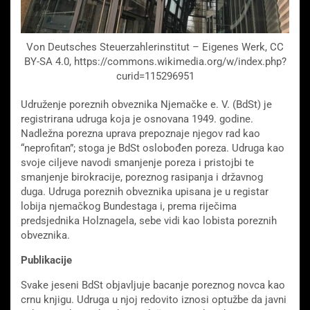
Von Deutsches Steuerzahlerinstitut – Eigenes Werk, CC
BY-SA 4.0, https://commons.wikimedia.org/w/index.php?
curid=115296951
Udruženje poreznih obveznika Njemačke e. V. (BdSt) je
registrirana udruga koja je osnovana 1949. godine.
Nadležna porezna uprava prepoznaje njegov rad kao
“neprofitan”; stoga je BdSt oslobođen poreza. Udruga kao
svoje ciljeve navodi smanjenje poreza i pristojbi te
smanjenje birokracije, poreznog rasipanja i državnog
duga. Udruga poreznih obveznika upisana je u registar
lobija njemačkog Bundestaga i, prema riječima
predsjednika Holznagela, sebe vidi kao lobista poreznih
obveznika.
Publikacije
Svake jeseni BdSt objavljuje bacanje poreznog novca kao
crnu knjigu. Udruga u njoj redovito iznosi optužbe da javni