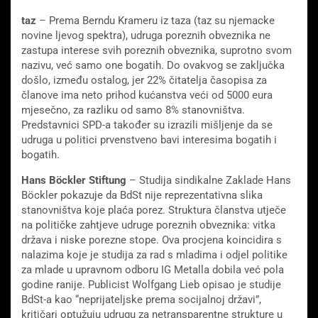
taz
– Prema Berndu Krameru iz taza (taz su njemacke
novine ljevog spektra), udruga poreznih obveznika ne
zastupa interese svih poreznih obveznika, suprotno svom
nazivu, već samo one bogatih. Do ovakvog se zaključka
došlo, između ostalog, jer 22% čitatelja časopisa za
članove ima neto prihod kućanstva veći od 5000 eura
mjesečno, za razliku od samo 8% stanovništva.
Predstavnici SPD-a također su izrazili mišljenje da se
udruga u politici prvenstveno bavi interesima bogatih i
bogatih.
Hans Böckler Stiftung
– Studija sindikalne Zaklade Hans
Böckler pokazuje da BdSt nije reprezentativna slika
stanovništva koje plaća porez. Struktura članstva utječe
na političke zahtjeve udruge poreznih obveznika: vitka
država i niske porezne stope. Ova procjena koincidira s
nalazima koje je studija za rad s mladima i odjel politike
za mlade u upravnom odboru IG Metalla dobila već pola
godine ranije. Publicist Wolfgang Lieb opisao je studije
BdSt-a kao “neprijateljske prema socijalnoj državi”,
kritičari optužuju udrugu za netransparentne strukture u