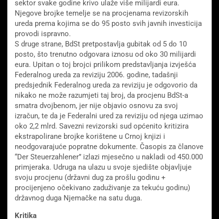
sektor svake godine krivo ulaže više milijardi eura.
Njegove brojke temelje se na procjenama revizorskih
ureda prema kojima se do 95 posto svih javnih investicija
provodi ispravno.
S druge strane, BdSt pretpostavlja gubitak od 5 do 10
posto, što trenutno odgovara iznosu od oko 30 milijardi
eura. Upitan o toj brojci prilikom predstavljanja izvješća
Federalnog ureda za reviziju 2006. godine, tadašnji
predsjednik Federalnog ureda za reviziju je odgovorio da
nikako ne može razumjeti taj broj, da procjenu BdSt-a
smatra dvojbenom, jer nije objavio osnovu za svoj
izračun, te da je Federalni ured za reviziju od njega uzimao
oko 2,2 mlrd. Savezni revizorski sud općenito kritizira
ekstrapolirane brojke korištene u Crnoj knjizi i
neodgovarajuće popratne dokumente. Časopis za članove
“Der Steuerzahlener” izlazi mjesečno u nakladi od 450.000
primjeraka. Udruga na ulazu u svoje sjedište objavljuje
svoju procjenu (državni dug za prošlu godinu +
procijenjeno očekivano zaduživanje za tekuću godinu)
državnog duga Njemačke na satu duga.
Kritika