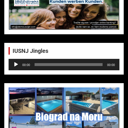
IUSNJ Jingles
Audio-
00:00
00:00
Player