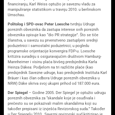
financiranju, Karl Weiss optužio je saveznu vladu za
manipuliranje statistikom u travnju 2010. u berlinskom
Umschau.
Politolog i SPD-ovac Peter Loesche
tvrdnju Udruge
poreznih obveznika da zastupa interese svih poreznih
obveznika opisuje kao “dio PR strategije”. Što se tiče
članstva, u savezu su prvenstveno zastupljeni srednji
poduzetnici i samostalni poduzetnici; u pogledu
programske orijentacije konvergira FDP-u. Loesche
kritizira suradnju s osiguravajućim društvom Hamburg-
Mannheimer i visinu plaća bivšeg predsjednika Karla
Heinza Däkea: Podjelom na tri različite plaće (kao
predsjednik Savezne udruge, kao predsjednik Instituta Karl
Bräuer i kao član odbora Udruge poreznih obveznika u
NRW) Däke skriva svoj ukupni prihod od 187.000 eura.
Der Spiegel
– Godine 2005. Der Spiegel je optužio udrugu
poreznih obveznika za “skandale koje je osuđivala i
prečesto su se pokazivali malim skandalima koji su
također prepisani iz izvješća Revizorskog suda.” Također
u Der Spiegelu 2010., Savezni revizorski sud kritizirao je