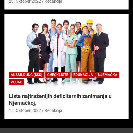
20. Oktober 2022
Redakcija
AUSBILDUNG (SSS)
CHECKLISTE
EDUKACIJA
NJEMAČKA
POSAO
Lista najtraženijih deficitarnih zanimanja u
Njemačkoj.
15. Oktober 2022
Redakcija