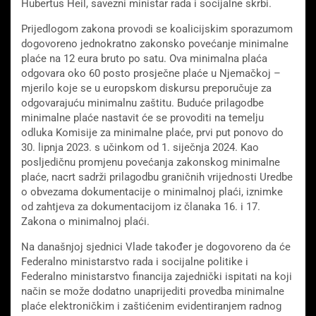
Hubertus Heil, savezni ministar rada i socijalne skrbi.
Prijedlogom zakona provodi se koalicijskim sporazumom
dogovoreno jednokratno zakonsko povećanje minimalne
plaće na 12 eura bruto po satu. Ova minimalna plaća
odgovara oko 60 posto prosječne plaće u Njemačkoj –
mjerilo koje se u europskom diskursu preporučuje za
odgovarajuću minimalnu zaštitu. Buduće prilagodbe
minimalne plaće nastavit će se provoditi na temelju
odluka Komisije za minimalne plaće, prvi put ponovo do
30. lipnja 2023. s učinkom od 1. siječnja 2024. Kao
posljedičnu promjenu povećanja zakonskog minimalne
plaće, nacrt sadrži prilagodbu graničnih vrijednosti Uredbe
o obvezama dokumentacije o minimalnoj plaći, iznimke
od zahtjeva za dokumentacijom iz članaka 16. i 17.
Zakona o minimalnoj plaći.
Na današnjoj sjednici Vlade također je dogovoreno da će
Federalno ministarstvo rada i socijalne politike i
Federalno ministarstvo financija zajednički ispitati na koji
način se može dodatno unaprijediti provedba minimalne
plaće elektroničkim i zaštićenim evidentiranjem radnog