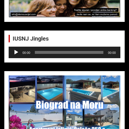
IUSNJ Jingles
Audio-
00:00
00:00
Player