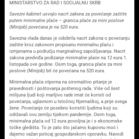
MINISTARSTVO ZA RAD I SOCIJALNU SKRB
Savezni kabinet usvojio nacrt zakona za povećanje zaštite
putem minimalne plaće – granica plaće za mini poslove
(Minijob) povećana je na 520 eura
.
Savezna vlada danas je odobrila nacrt zakona o povećanju
zaštite kroz zakonom propisanu minimalnu plaću i
izmjenama u području marginalnog zapošljavanja. Nacrt
zakona predviđa podizanje minimalne plaće na 12 eura 1.
listopada ove godine. Osim toga, granica plaće za mini
poslove
(Minijob)
bit će povećana na 520 eura.
Minimalna plaća otporna na siromaštvo pitanje je
pravednosti i poštovanja poštenog rada. Više od šest
milijuna ljudi koji marljivo rade imat će koristi od
povećanja, uglavnom u Istočnoj Njemačkoj, a prije svega
žene. Povećanje će posebno koristiti ljudima koji su
održavali ovu zemlju tijekom pandemije. Osim toga,
minimalna plaća od 12 eura povoljna je i s ekonomske
točke gledišta. To je zato što jačamo kupovnu moć i
dajemo važan poticaj gospodarskom oporavku. Navodi