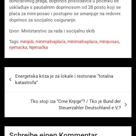
dohodovnog praga, doprinos poslodavca u početku se
usklađuje s paušalnim doprinosom od 28 posto koji se
plaća za mini-posao i postupno se smanjuje na redovni
doprinos za socijalno osiguranje.
Izvor: Ministarstvo za rada i socijalnu skrb
Tags:
minijob
,
minimalnaplaća
,
minimalnaplaca
,
miniposao
,
njemacka
,
Njemačka
Beitragsnavigation
Energetska kriza je za lokale i restorane “totalna
katastrofa”
Tko stoji iza “Crne Knjige”? / Tko je Bund der
Steuerzahler Deutschland e.V.?
Schreibe einen Kommentar