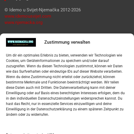
© Idemo u Svijet-Njemačka 2012-2026
www.idemousvijet.com
www.njemacka.org
Pregled
Zustimmung verwalten
Impressum
Um dir ein optimales Erlebnis zu bieten, verwenden wir Technologien wie
Datenschutzerklärung
Cookies, um Geräteinformationen zu speichern und/oder darauf
Widerufsbelehrung
zuzugreifen. Wenn du diesen Technologien zustimmst, können wir Daten
Oglašavanje / Postavite svoj oglas
wie das Surfverhalten oder eindeutige IDs auf dieser Website verarbeiten.
Wenn du deine Zustimmung nicht erteilst oder zurückziehst, können
bestimmte Merkmale und Funktionen beeinträchtigt werden. Wir teilen
Tko je “Idemo u Svijet – Njemačka?
diese Daten auch mit Dritten. Die Datenverarbeitung kann mit deiner
Einwilligung oder auf Basis eines berechtigten Interesses erfolgen, dem du
in den individuellen Datenschutzeinstellungen widersprechen kannst. Du
Pretražite stranicu:
hast das Recht, nur in essenzielle Services einzuwilligen und deine
Einwilligung in der Datenschutzerklärung zu einem späteren Zeitpunkt zu
ändern oder zu widerrufen.
S
e
a