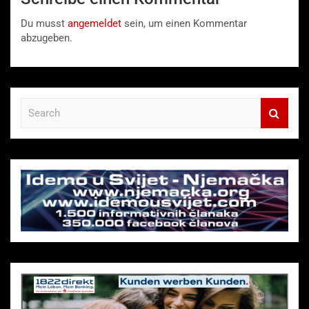
Du musst
angemeldet
sein, um einen Kommentar
abzugeben.
S
e
a
r
c
h