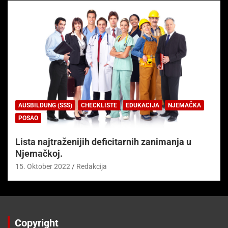
AUSBILDUNG (SSS)
CHECKLISTE
EDUKACIJA
NJEMAČKA
POSAO
Lista najtraženijih deficitarnih zanimanja u
Njemačkoj.
15. Oktober 2022
Redakcija
Copyright