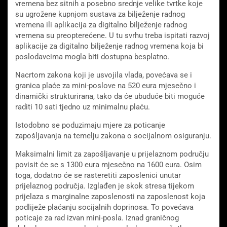
vremena bez sitnih a posebno srednje velike tvrtke koje
su ugrožene kupnjom sustava za bilježenje radnog
vremena ili aplikacija za digitalno bilježenje radnog
vremena su preopterećene. U tu svrhu treba ispitati razvoj
aplikacije za digitalno bilježenje radnog vremena koja bi
poslodavcima mogla biti dostupna besplatno.
Nacrtom zakona koji je usvojila vlada, povećava se i
granica plaće za mini-poslove na 520 eura mjesečno i
dinamički strukturirana, tako da će ubuduće biti moguće
raditi 10 sati tjedno uz minimalnu plaću.
Istodobno se poduzimaju mjere za poticanje
zapošljavanja na temelju zakona o socijalnom osiguranju.
Maksimalni limit za zapošljavanje u prijelaznom području
povisit će se s 1300 eura mjesečno na 1600 eura. Osim
toga, dodatno će se rasteretiti zaposlenici unutar
prijelaznog područja. Izglađen je skok stresa tijekom
prijelaza s marginalne zaposlenosti na zaposlenost koja
podliježe plaćanju socijalnih doprinosa. To povećava
poticaje za rad izvan mini-posla. Iznad graničnog