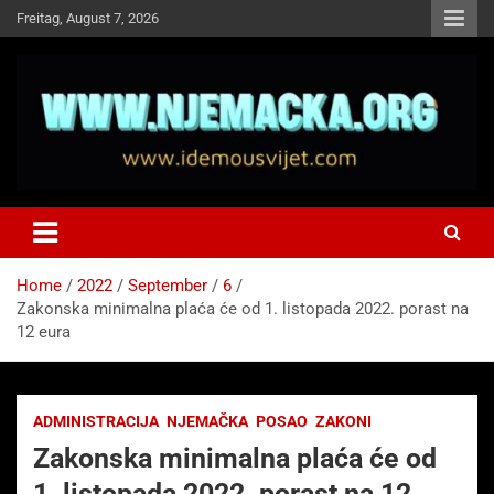
Skip
Freitag, August 7, 2026
to
content
NJEMAČKA
Idemo u Svijet-Njemacka!
Home
2022
September
6
Zakonska minimalna plaća će od 1. listopada 2022. porast na
12 eura
ADMINISTRACIJA
NJEMAČKA
POSAO
ZAKONI
Zakonska minimalna plaća će od
1. listopada 2022. porast na 12