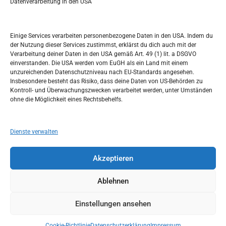
r
Datenverarbeitung in den USA
Kalendar
c
h
SEPTEMBER 2022
Einige Services verarbeiten personenbezogene Daten in den USA. Indem du
der Nutzung dieser Services zustimmst, erklärst du dich auch mit der
M
D
M
D
F
S
S
Verarbeitung deiner Daten in den USA gemäß Art. 49 (1) lit. a DSGVO
einverstanden. Die USA werden vom EuGH als ein Land mit einem
1
2
3
4
unzureichenden Datenschutzniveau nach EU-Standards angesehen.
Insbesondere besteht das Risiko, dass deine Daten von US-Behörden zu
5
6
7
8
9
10
11
Kontroll- und Überwachungszwecken verarbeitet werden, unter Umständen
ohne die Möglichkeit eines Rechtsbehelfs.
12
13
14
15
16
17
18
19
20
21
22
23
24
25
Dienste verwalten
26
27
28
29
30
Akzeptieren
« Aug.
Okt. »
Ablehnen
Einstellungen ansehen
Copyright © 2026
Idemo u Svijet-Njemacka!
Theme by:
Theme Horse
Proudly Powered by:
WordPress
Cookie-Richtlinie
Datenschutzerklärung
Impressum