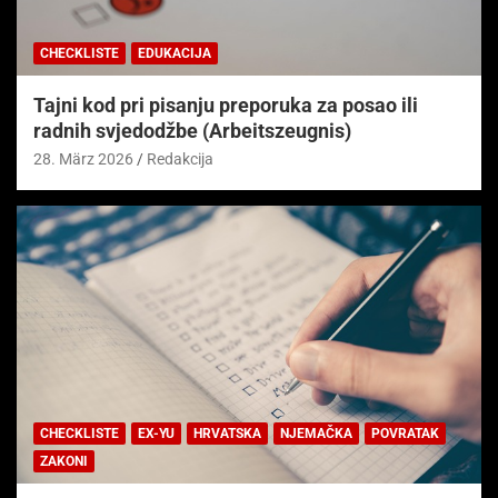
CHECKLISTE
EDUKACIJA
Tajni kod pri pisanju preporuka za posao ili
radnih svjedodžbe (Arbeitszeugnis)
28. März 2026
Redakcija
CHECKLISTE
EX-YU
HRVATSKA
NJEMAČKA
POVRATAK
ZAKONI