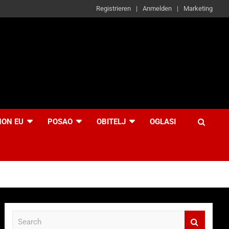
Registrieren
Anmelden
Marketing
NON EU
POSAO
OBITELJ
OGLASI
S
e