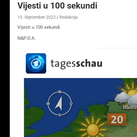
Vijesti u 100 sekundi
10. September 2022
Redakcija
Vijesti u 100 sekundi
N&P:D.A.