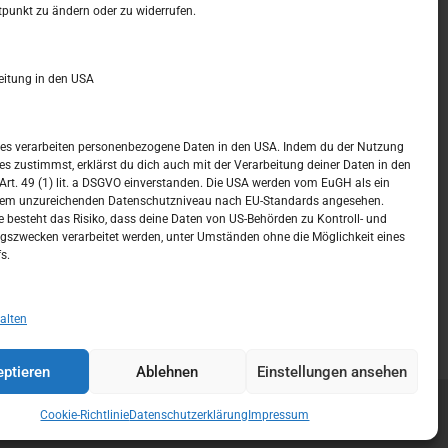
t –
Kalendar
tpunkt zu ändern oder zu widerrufen.
SEPTEMBER 2022
eitung in den USA
M
D
M
D
F
S
S
1
2
3
4
ices verarbeiten personenbezogene Daten in den USA. Indem du der Nutzung
ces zustimmst, erklärst du dich auch mit der Verarbeitung deiner Daten in den
5
6
7
8
9
10
11
t. 49 (1) lit. a DSGVO einverstanden. Die USA werden vom EuGH als ein
nem unzureichenden Datenschutzniveau nach EU-Standards angesehen.
12
13
14
15
16
17
18
 besteht das Risiko, dass deine Daten von US-Behörden zu Kontroll- und
szwecken verarbeitet werden, unter Umständen ohne die Möglichkeit eines
19
20
21
22
23
24
25
s.
26
27
28
29
30
« Aug.
Okt. »
alten
ptieren
Ablehnen
Einstellungen ansehen
Cookie-Richtlinie
Datenschutzerklärung
Impressum