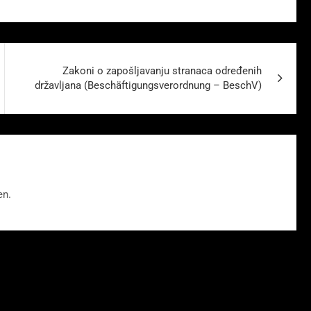
Zakoni o zapošljavanju stranaca određenih
državljana (Beschäftigungsverordnung – BeschV)
en.