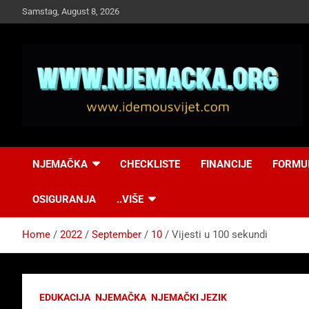
Skip
Samstag, August 8, 2026
to
content
NJEMAČKA
Idemo u Svijet-
NJEMAČKA
CHECKLISTE
FINANCIJE
FORMU
Njemacka!
OSIGURANJA
..VIŠE
Home
2022
September
10
Vijesti u 100 sekundi
EDUKACIJA
NJEMAČKA
NJEMAČKI JEZIK