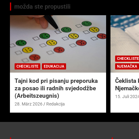
možda ste propustili
CHECKLISTE
CHECKLISTE
EDUKACIJA
NJEMAČKA
Tajni kod pri pisanju preporuka
Čeklista 
za posao ili radnih svjedodžbe
Njemačk
(Arbeitszeugnis)
15. Juli 202
28. März 2026
Redakcija