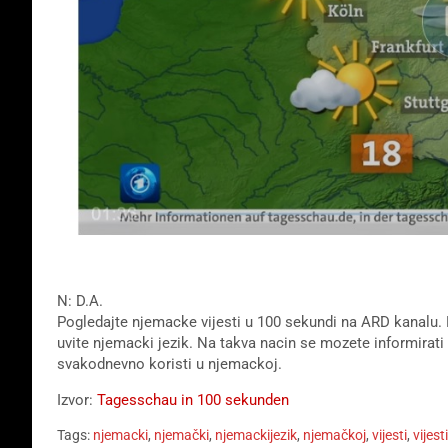
N: D.A.
Pogledajte njemacke vijesti u 100 sekundi na ARD kanalu. 
uvite njemacki jezik. Na takva nacin se mozete informirati
svakodnevno koristi u njemackoj.
Izvor:
Tagesschau in 100 sekunden
Tags:
njemacki
,
njemački
,
njemackijezik
,
njemačkoj
,
vijesti
,
vijes