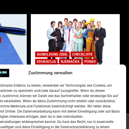
AUSBILDUNG (SSS)
CHECKLISTE
EDUKACIJA
NJEMAČKA
POSAO
Zustimmung verwalten
Lista najtraženijih deficitarnih
zanimanja u Njemačkoj.
ptimales Erlebnis zu bieten, verwenden wir Technologien wie Cookies, um
)
15. Oktober 2022
Redakcija
mationen zu speichern und/oder darauf zuzugreifen. Wenn du diesen
 zustimmst, können wir Daten wie das Surfverhalten oder eindeutige IDs auf
te verarbeiten. Wenn du deine Zustimmung nicht erteilst oder zurückziehst,
mmte Merkmale und Funktionen beeinträchtigt werden. Wir teilen diese
it Dritten. Die Datenverarbeitung kann mit deiner Einwilligung oder auf Basis
tigten Interesses erfolgen, dem du in den individuellen
instellungen widersprechen kannst. Du hast das Recht, nur in essenzielle
zuwilligen und deine Einwilligung in der Datenschutzerklärung zu einem