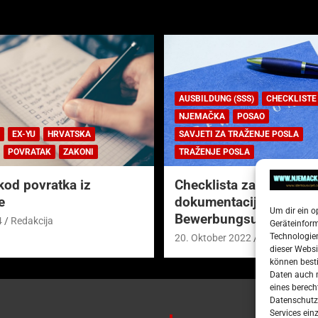
AUSBILDUNG (SSS)
CHECKLISTE
NJEMAČKA
POSAO
EX-YU
HRVATSKA
SAVJETI ZA TRAŽENJE POSLA
POVRATAK
ZAKONI
TRAŽENJE POSLA
kod povratka iz
Checklista za prijavnu
e
dokumentaciju (njem.
Um dir ein o
Bewerbungsunterlagen
4
Redakcija
Geräteinfor
Technologien
20. Oktober 2022
Redakcija
dieser Websi
können besti
Daten auch m
eines berech
Datenschutze
Services ein