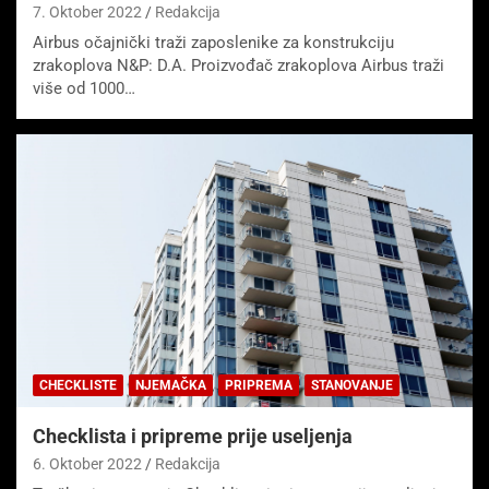
7. Oktober 2022
Redakcija
Airbus očajnički traži zaposlenike za konstrukciju
zrakoplova N&P: D.A. Proizvođač zrakoplova Airbus traži
više od 1000…
CHECKLISTE
NJEMAČKA
PRIPREMA
STANOVANJE
Checklista i pripreme prije useljenja
6. Oktober 2022
Redakcija