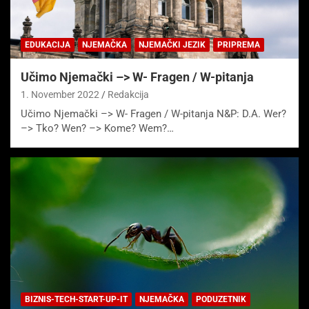
EDUKACIJA
NJEMAČKA
NJEMAČKI JEZIK
PRIPREMA
Učimo Njemački –> W- Fragen / W-pitanja
1. November 2022
Redakcija
Učimo Njemački –> W- Fragen / W-pitanja N&P: D.A. Wer?
–> Tko? Wen? –> Kome? Wem?…
BIZNIS-TECH-START-UP-IT
NJEMAČKA
PODUZETNIK