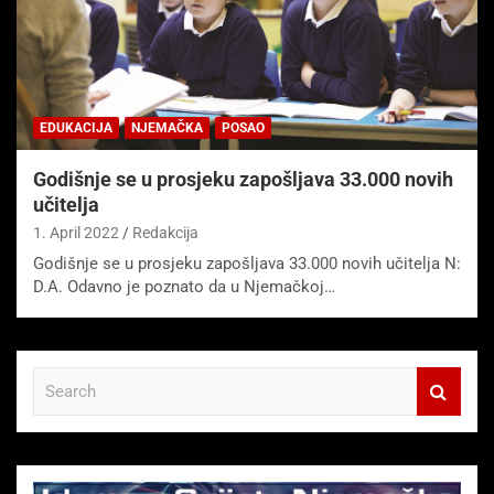
EDUKACIJA
NJEMAČKA
POSAO
Godišnje se u prosjeku zapošljava 33.000 novih
učitelja
1. April 2022
Redakcija
Godišnje se u prosjeku zapošljava 33.000 novih učitelja N:
D.A. Odavno je poznato da u Njemačkoj…
S
e
a
r
c