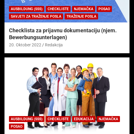
AUSBILDUNG (SSS)
CHECKLISTE
NJEMAČKA
POSAO
SAVJETI ZA TRAŽENJE POSLA
TRAŽENJE POSLA
Checklista za prijavnu dokumentaciju (njem.
Bewerbungsunterlagen)
20. Oktober 2022
Redakcija
AUSBILDUNG (SSS)
CHECKLISTE
EDUKACIJA
NJEMAČKA
POSAO