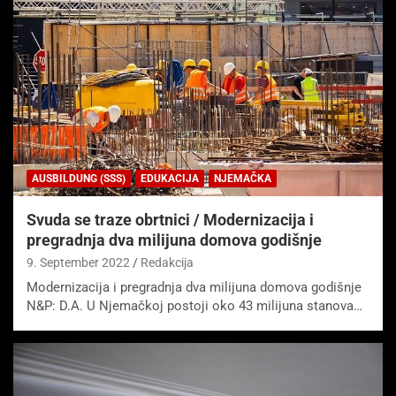
AUSBILDUNG (SSS)
EDUKACIJA
NJEMAČKA
Svuda se traze obrtnici / Modernizacija i
pregradnja dva milijuna domova godišnje
9. September 2022
Redakcija
Modernizacija i pregradnja dva milijuna domova godišnje
N&P: D.A. U Njemačkoj postoji oko 43 milijuna stanova…