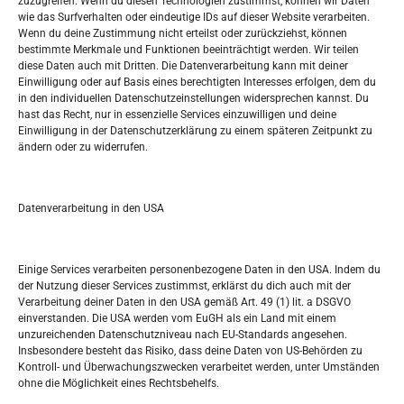
zuzugreifen. Wenn du diesen Technologien zustimmst, können wir Daten
wie das Surfverhalten oder eindeutige IDs auf dieser Website verarbeiten.
Tko je “Idemo u Svijet – Njemačka?
Wenn du deine Zustimmung nicht erteilst oder zurückziehst, können
bestimmte Merkmale und Funktionen beeinträchtigt werden. Wir teilen
diese Daten auch mit Dritten. Die Datenverarbeitung kann mit deiner
Pretražite stranicu:
Einwilligung oder auf Basis eines berechtigten Interesses erfolgen, dem du
in den individuellen Datenschutzeinstellungen widersprechen kannst. Du
hast das Recht, nur in essenzielle Services einzuwilligen und deine
S
Einwilligung in der Datenschutzerklärung zu einem späteren Zeitpunkt zu
e
ändern oder zu widerrufen.
a
r
Kalendar
c
Datenverarbeitung in den USA
h
AUGUST 2026
M
D
M
D
F
S
S
Einige Services verarbeiten personenbezogene Daten in den USA. Indem du
der Nutzung dieser Services zustimmst, erklärst du dich auch mit der
1
2
Verarbeitung deiner Daten in den USA gemäß Art. 49 (1) lit. a DSGVO
einverstanden. Die USA werden vom EuGH als ein Land mit einem
3
4
5
6
7
8
9
unzureichenden Datenschutzniveau nach EU-Standards angesehen.
Insbesondere besteht das Risiko, dass deine Daten von US-Behörden zu
10
11
12
13
14
15
16
Kontroll- und Überwachungszwecken verarbeitet werden, unter Umständen
ohne die Möglichkeit eines Rechtsbehelfs.
17
18
19
20
21
22
23