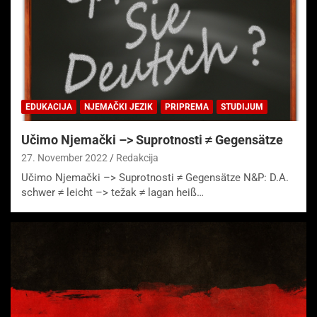
EDUKACIJA
NJEMAČKI JEZIK
PRIPREMA
STUDIJUM
Učimo Njemački –> Suprotnosti ≠ Gegensätze
27. November 2022
Redakcija
Učimo Njemački –> Suprotnosti ≠ Gegensätze N&P: D.A.
schwer ≠ leicht –> težak ≠ lagan heiß…